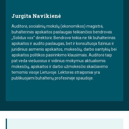
Jurgita Navikienė
Auditorė, socialinių mokslų (ekonomikos) magistrė,
buhalterinės apskaitos paslaugas teikiančios bendrovės
„Solidus vox“ direktorė. Bendrovė teikia ne tik buhalterinės
apskaitos ir audito paslaugas, bet ir konsultuoja fizinius ir
juridinius asmenis apskaitos, mokesčių, darbo santykių bei
apskaitos politikos pasirinkimo klausimais. Auditorė taip
pat veda viešuosius ir vidinius mokymus aktualiomis
mokesčių, apskaitos ir darbo užmokesčio skaičiavimo
temomis visoje Lietuvoje. Lektorės straipsniai yra
publikuojami buhalterių profesinėje spaudoje.