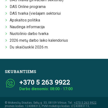
DAS Online programa
DAS tvarka (viešajam sektoriui
Apskaitos politika
Naudinga informacija
Nuotolinio darbo tvarka
2026 metų darbo laiko kalendorius
Du skaičiuoklė 2026 m.
SKUBANTIEMS
+370 5 263 9922
Darbo dienomis: 08:00 - 17:00
© Mokesčių Srautas, Sėlių g. 33, 08109 Vilnius. Tel.:
+370 5 263 9922
.
Įmonės kodas: 124388313, PVM mokėtojo kodas: LT243883113,