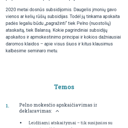
2020 metai dosnūs subsidijomis. Daugelis įmonių gavo
vienos ar kelių rūšių subsidijas. Todėl jų tinkama apskaita
padės legaliu būdu „pagražinti“ tiek Pelno (nuostolių)
ataskaitą, tiek Balansą. Kokie pagrindiniai subsidijų
apskaitos ir apmokestinimo principai ir kokios dažniausiai
daromos klaidos – apie visus šiuos ir kitus klausimus
kalbėsime seminaro metu.
Temos
Pelno mokesčio apskaičiavimas ir
deklaravimas:
Leidžiami atskaitymai – tik susijusios su