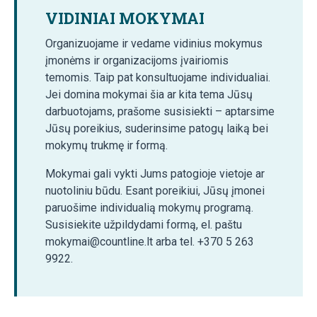
VIDINIAI MOKYMAI
Organizuojame ir vedame vidinius mokymus
įmonėms ir organizacijoms įvairiomis
temomis. Taip pat konsultuojame individualiai.
Jei domina mokymai šia ar kita tema Jūsų
darbuotojams, prašome susisiekti – aptarsime
Jūsų poreikius, suderinsime patogų laiką bei
mokymų trukmę ir formą.
Mokymai gali vykti Jums patogioje vietoje ar
nuotoliniu būdu. Esant poreikiui, Jūsų įmonei
paruošime individualią mokymų programą.
Susisiekite užpildydami formą, el. paštu
mokymai@countline.lt arba tel. +370 5 263
9922.