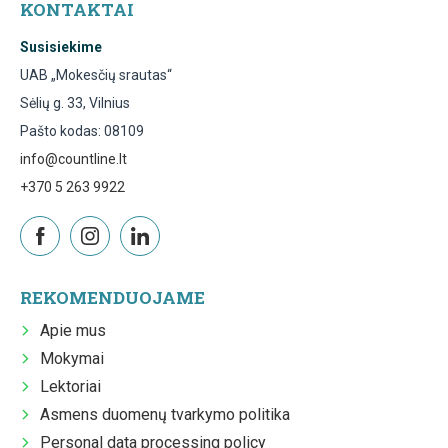
KONTAKTAI
Susisiekime
UAB „Mokesčių srautas“
Sėlių g. 33, Vilnius
Pašto kodas: 08109
info@countline.lt
+370 5 263 9922
REKOMENDUOJAME
Apie mus
Mokymai
Lektoriai
Asmens duomenų tvarkymo politika
Personal data processing policy