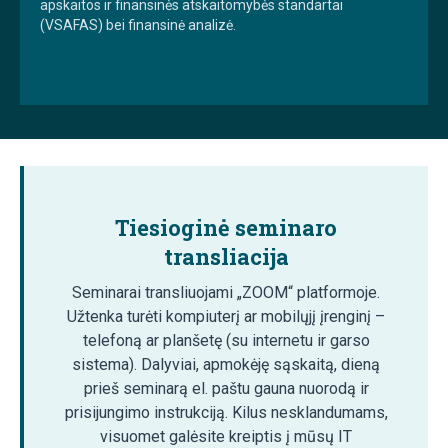
apskaitos ir finansinės atskaitomybės standartai
(VSAFAS) bei finansinė analizė.
Tiesioginė seminaro
transliacija
Seminarai transliuojami „ZOOM“ platformoje.
Užtenka turėti kompiuterį ar mobilųjį įrenginį –
telefoną ar planšetę (su internetu ir garso
sistema). Dalyviai, apmokėję sąskaitą, dieną
prieš seminarą el. paštu gauna nuorodą ir
prisijungimo instrukciją. Kilus nesklandumams,
visuomet galėsite kreiptis į mūsų IT