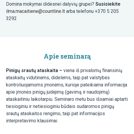
Domina mokymai didesnei dalyvių grupei?
Susisiekite
ilma.macaitiene@countline.lt
arba telefonu +370 5 205
3292
Apie seminarą
Pinigų srautų ataskaita –
viena iš privalomų finansinių
ataskaitų vidutinėms, didelėms, taip pat valstybės
kontroliuojamoms įmonėms, kurioje pateikiama informacija
apie įmonės pinigų judėjimą (gavimą ir naudojimą)
ataskaitiniu laikotarpiu. Seminaro metu bus išsamiai aptarti
tiesioginiu ir netiesioginiu būdais sudaromos pinigų
srautų ataskaitos rengimo, taip pat informacijos
interpretavimo klausimai.