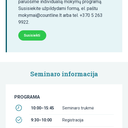
paruošime individualią mokymų programą.
Susisiekite užpildydami formą, el. paštu
mokymai@countline.lt arba tel. +370 5 263
9922.
Susisiekti
Seminaro informacija
PROGRAMA
10:00–15:45
Seminaro trukmė
9:30–10:00
Registracija