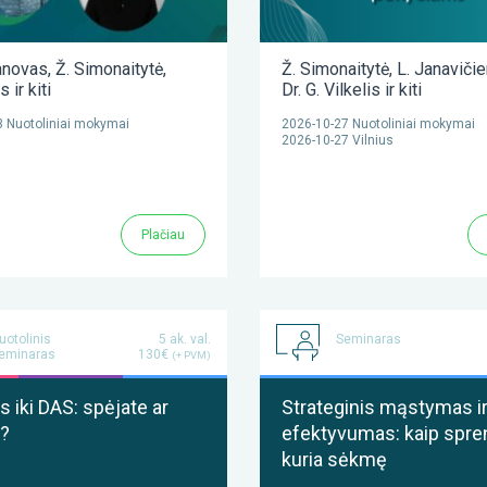
anovas
,
Ž. Simonaitytė
,
Ž. Simonaitytė
,
L. Janaviči
as
ir kiti
Dr. G. Vilkelis
ir kiti
 Nuotoliniai mokymai
2026-10-27 Nuotoliniai mokymai
2026-10-27 Vilnius
Plačiau
uotolinis
5 ak. val.
Seminaras
eminaras
130€
(+ PVM)
 iki DAS: spėjate ar
Strateginis mąstymas i
?
efektyvumas: kaip spre
kuria sėkmę