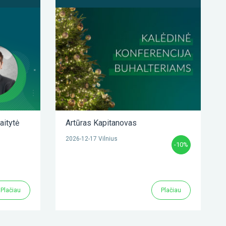
aitytė
Artūras Kapitanovas
2026-12-17 Vilnius
-10%
Plačiau
Plačiau