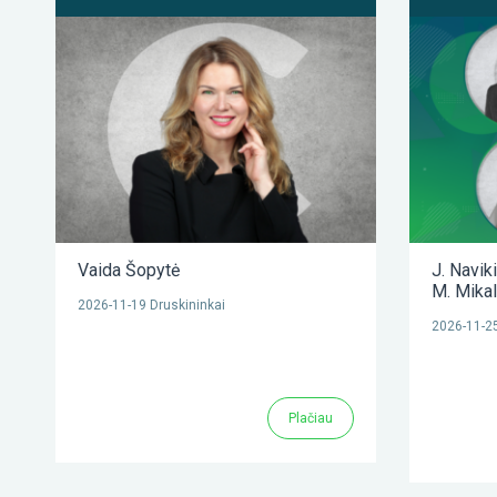
Vaida Šopytė
J. Navik
M. Mika
2026-11-19 Druskininkai
2026-11-25
Plačiau