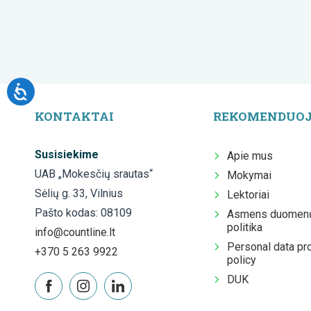
KONTAKTAI
REKOMENDUO
Susisiekime
Apie mus
UAB „Mokesčių srautas“
Mokymai
Sėlių g. 33, Vilnius
Lektoriai
Pašto kodas: 08109
Asmens duomenų
politika
info@countline.lt
Personal data pr
+370 5 263 9922
policy
DUK