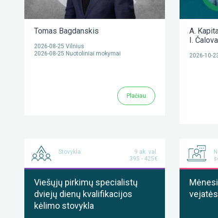
Tomas Bagdanskis
A. Kapit
I. Čalov
2026-08-25 Vilnius
2026-08-25 Nuotoliniai mokymai
2026-10-23
Plačiau
Stovykla
9 ak. val.
N
395 - 425€
s
Viešųjų pirkimų specialistų
Mėnesis
dviejų dienų kvalifikacijos
vejatės
kėlimo stovykla