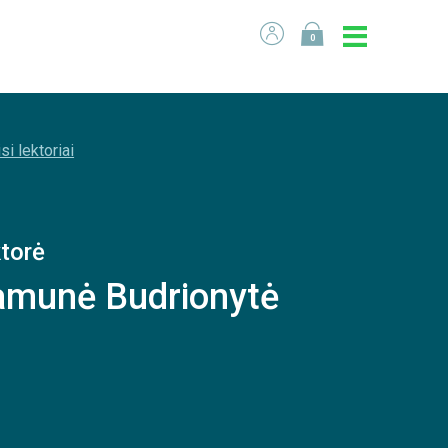
0
si lektoriai
torė
amunė Budrionytė