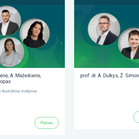
ienė
,
A. Mažeikienė
,
prof. dr. A. Dulkys
,
Ž. Simon
lopas
 Nuotoliniai mokymai
Plačiau