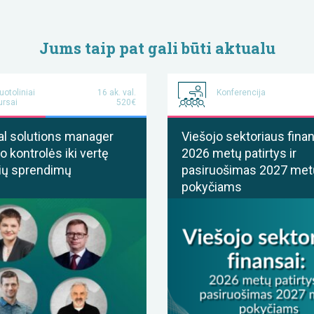
Jums taip pat gali būti aktualu
uotoliniai
16 ak. val.
Konferencija
ursai
520€
al solutions manager
Viešojo sektoriaus finan
o kontrolės iki vertę
2026 metų patirtys ir
ių sprendimų
pasiruošimas 2027 met
pokyčiams