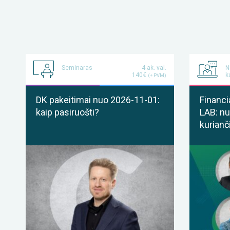
Seminaras
4 ak. val.
N
140€
k
(+ PVM)
DK pakeitimai nuo 2026-11-01:
Financi
kaip pasiruošti?
LAB: nu
kurianč