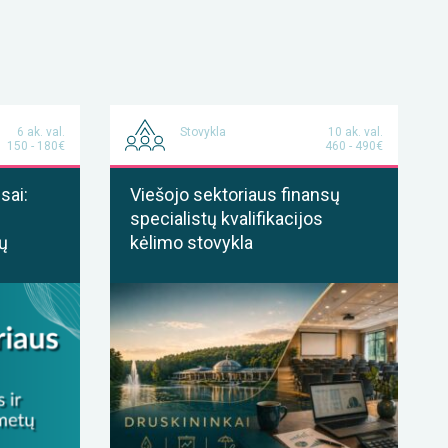
6 ak. val.
Stovykla
10 ak. val.
150 - 180€
460 - 490€
sai:
Viešojo sektoriaus finansų
specialistų kvalifikacijos
ų
kėlimo stovykla