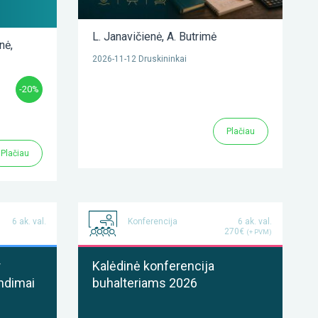
L. Janavičienė
,
A. Butrimė
enė
,
2026-11-12 Druskininkai
-20%
Plačiau
Plačiau
6 ak. val.
Konferencija
6 ak. val.
270€
(+ PVM)
r
Kalėdinė konferencija
ndimai
buhalteriams 2026