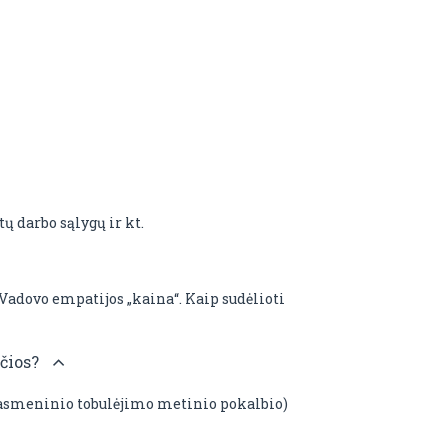
ų darbo sąlygų ir kt.
? Vadovo empatijos „kaina“. Kaip sudėlioti
nčios?
 asmeninio tobulėjimo metinio pokalbio)