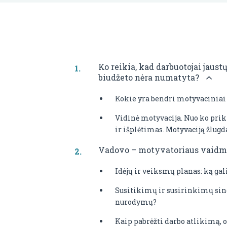
Ko reikia, kad darbuotojai jaustų
biudžeto nėra numatyta?
Kokie yra bendri motyvacinia
Vidinė motyvacija. Nuo ko prik
ir išplėtimas. Motyvaciją žlugd
Vadovo – motyvatoriaus vaidm
Idėjų ir veiksmų planas: ką gal
Susitikimų ir susirinkimų sine
nurodymų?
Kaip pabrėžti darbo atlikimą, 