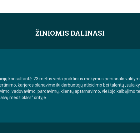
ŽINIOMIS DALINASI
acijų konsultantė. 23 metus veda praktinius mokymus personalo valdym
vertinimo, karjeros planavimo iki darbuotojų atleidimo bei talentų „sulaik
imo, vadovavimo, pardavimų, klientų aptarnavimo, viešojo kalbėjimo te
alvų medžioklės“ srityje.