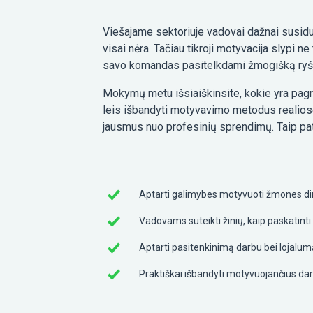
Viešajame sektoriuje vadovai dažnai susiduri
visai nėra. Tačiau tikroji motyvacija slypi ne
savo komandas pasitelkdami žmogišką ryšį,
Mokymų metu išsiaiškinsite, kokie yra pagrin
leis išbandyti motyvavimo metodus realiose s
jausmus nuo profesinių sprendimų. Taip pat
Aptarti galimybes motyvuoti žmones dir
Vadovams suteikti žinių, kaip paskatint
Aptarti pasitenkinimą darbu bei lojalum
Praktiškai išbandyti motyvuojančius dar