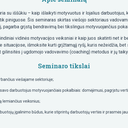
a su iššūkiu – kaip išlaikyti motyvuotus ir lojalius darbuotojus, 
 tik piniguose. Šis seminaras skirtas viešojo sektoriaus vadovams, k
 pagarba grįstą bendravimą bei tikslingus motyvuojančius pokal
diniai vidinės motyvacijos veiksniai ir kaip juos skatinti net ir
ituacijose, išmoksite kurti grįžtamąjį ryšį, kuris nežeidžia, bet
 gilinsitės į ugdomojo vadovavimo (coaching) metodus ir jų taik
Seminaro tikslai
bančius viešajame sektoriuje;
i savo darbuotojus motyvuojančiais pokalbiais: domėjimusi, pagrįstu ver
ą lemiančius veiksnius;
buotojų įgalinimo būdus, kurie stiprintų darbuotojų vertės ir prasmės ja