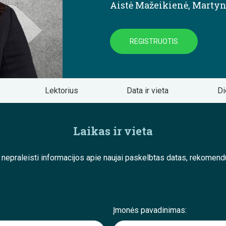
Aistė Mažeikienė
,
Martyn
REGISTRUOTIS
Lektorius
Data ir vieta
Di
Laikas ir vieta
e nepraleisti informacijos apie naujai paskelbtas datas, rekom
Įmonės pavadinimas: