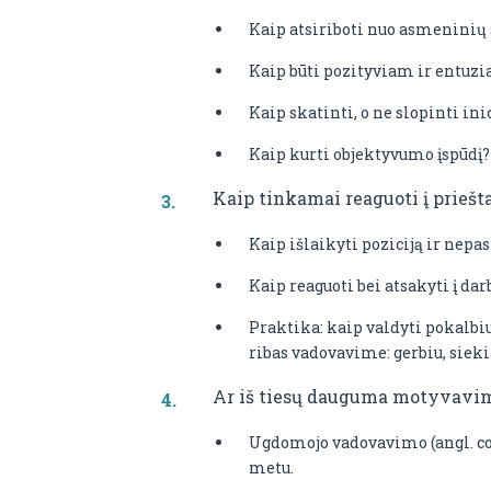
Kaip atsiriboti nuo asmeninių 
Kaip būti pozityviam ir entuz
Kaip skatinti, o ne slopinti ini
Kaip kurti objektyvumo įspūdį?
Kaip tinkamai reaguoti į prieš
Kaip išlaikyti poziciją ir nepas
Kaip reaguoti bei atsakyti į da
Praktika: kaip valdyti pokalbiu
ribas vadovavime: gerbiu, sie
Ar iš tiesų dauguma motyvavimo
Ugdomojo vadovavimo (angl. co
metu.