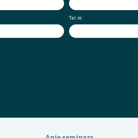
Tel. nr.:
*
Apie seminarą