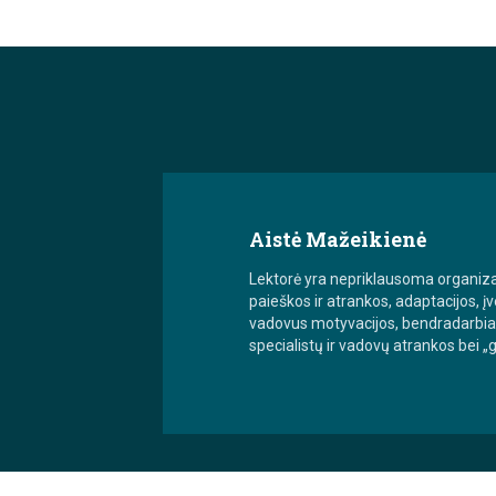
Aistė Mažeikienė
Lektorė yra nepriklausoma organiz
paieškos ir atrankos, adaptacijos, į
vadovus motyvacijos, bendradarbiav
specialistų ir vadovų atrankos bei „g