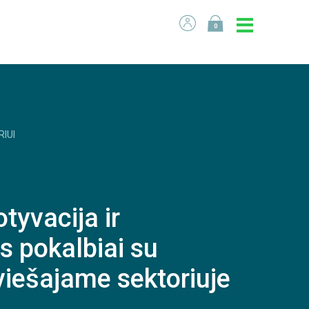
0
RIUI
tyvacija ir
 pokalbiai su
viešajame sektoriuje