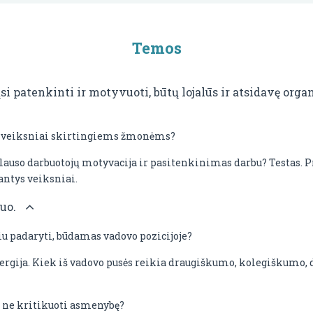
Temos
si patenkinti ir motyvuoti, būtų lojalūs ir atsidavę organ
i veiksniai skirtingiems žmonėms?
lauso darbuotojų motyvacija ir pasitenkinimas darbu? Testas. 
antys veiksniai.
uo.
iu padaryti, būdamas vadovo pozicijoje?
rgija. Kiek iš vadovo pusės reikia draugiškumo, kolegiškumo, 
o ne kritikuoti asmenybę?