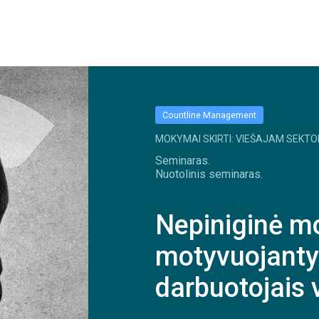
Countline Management
MOKYMAI SKIRTI: VIEŠAJAM SEKTO
Seminaras.
Nuotolinis seminaras.
Nepiniginė mo
motyvuojantys
darbuotojais 