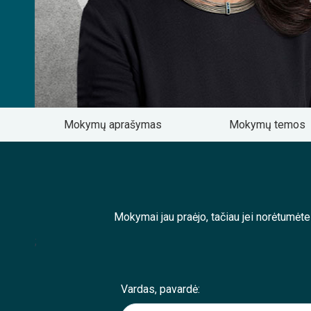
Mokymų aprašymas
Mokymų temos
Mokymai jau praėjo, tačiau jei norėtumėt
;
Vardas, pavardė: