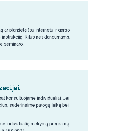
ą ar planšetę (su internetu ir garso
o instrukciją. Kilus nesklandumams,
ie seminaro.
acijai
t konsultuojame individualiai. Jei
ius, suderinsime patogų laiką bei
šime individualią mokymų programą.
0 5 263 9922.