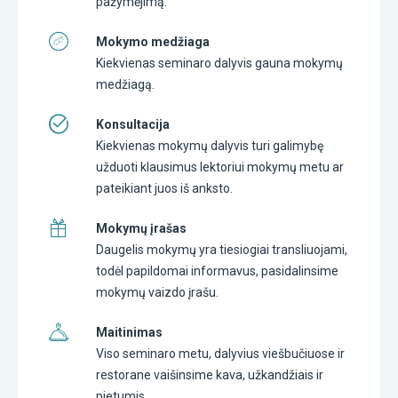
pažymėjimą.
Mokymo medžiaga
Kiekvienas seminaro dalyvis gauna mokymų
medžiagą.
Konsultacija
Kiekvienas mokymų dalyvis turi galimybę
užduoti klausimus lektoriui mokymų metu ar
pateikiant juos iš anksto.
Mokymų įrašas
Daugelis mokymų yra tiesiogiai transliuojami,
todėl papildomai informavus, pasidalinsime
mokymų vaizdo įrašu.
Maitinimas
Viso seminaro metu, dalyvius viešbučiuose ir
restorane vaišinsime kava, užkandžiais ir
pietumis.