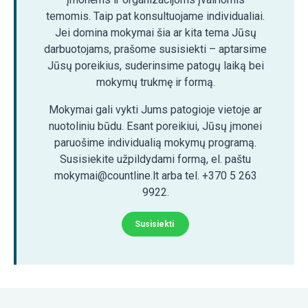
temomis. Taip pat konsultuojame individualiai.
Jei domina mokymai šia ar kita tema Jūsų
darbuotojams, prašome susisiekti – aptarsime
Jūsų poreikius, suderinsime patogų laiką bei
mokymų trukmę ir formą.
Mokymai gali vykti Jums patogioje vietoje ar
nuotoliniu būdu. Esant poreikiui, Jūsų įmonei
paruošime individualią mokymų programą.
Susisiekite užpildydami formą, el. paštu
mokymai@countline.lt arba tel. +370 5 263
9922.
Susisiekti