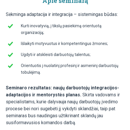
Apie seminarą
Sėkminga adaptacija ir integracija – sistemingas būdas:
Kurti inovatyvią, į tikslų pasiekimą orientuotą
organizaciją;
Išlaikyti motyvuotus ir kompetentingus žmones;
Ugdyti ir atskleisti darbuotojų talentus;
Orientuotis į nuolatinį profesinį ir asmeninį darbuotojų
tobulėjimą.
Seminaro rezultatas: naujų darbuotojų integracijos-
adaptacijos ir mentorystės planas.
Skirta vadovams ir
specialistams, kurie dalyvauja naujų darbuotojų įvedimo
procese bei nori sugebėti jį vykdyti sklandžiai, taip pat
seminaras bus naudingas užtikrinant sklandų jau
susiformavusios komandos darbą.