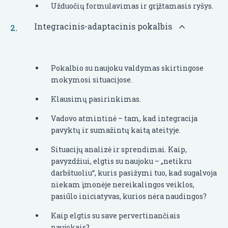
Užduočių formulavimas ir grįžtamasis ryšys.
Integracinis-adaptacinis pokalbis
Pokalbio su naujoku valdymas skirtingose
mokymosi situacijose.
Klausimų pasirinkimas.
Vadovo atmintinė – tam, kad integracija
pavyktų ir sumažintų kaitą ateityje.
Situacijų analizė ir sprendimai. Kaip,
pavyzdžiui, elgtis su naujoku – „netikru
darbštuoliu“, kuris pasižymi tuo, kad sugalvoja
niekam įmonėje nereikalingos veiklos,
pasiūlo iniciatyvas, kurios nėra naudingos?
Kaip elgtis su save pervertinančiais
naujokais?