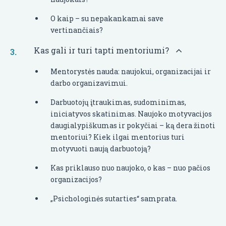
O kaip – su nepakankamai save
vertinančiais?
Kas gali ir turi tapti mentoriumi?
Mentorystės nauda: naujokui, organizacijai ir
darbo organizavimui.
Darbuotojų įtraukimas, sudominimas,
iniciatyvos skatinimas. Naujoko motyvacijos
daugialypiškumas ir pokyčiai – ką dera žinoti
mentoriui? Kiek ilgai mentorius turi
motyvuoti naują darbuotoją?
Kas priklauso nuo naujoko, o kas – nuo pačios
organizacijos?
„Psichologinės sutarties“ samprata.