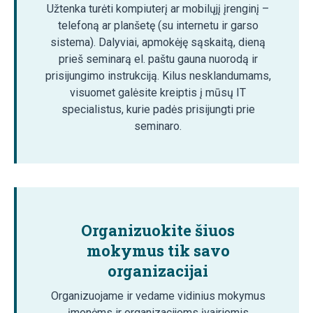
Užtenka turėti kompiuterį ar mobilųjį įrenginį –
telefoną ar planšetę (su internetu ir garso
sistema). Dalyviai, apmokėję sąskaitą, dieną
prieš seminarą el. paštu gauna nuorodą ir
prisijungimo instrukciją. Kilus nesklandumams,
visuomet galėsite kreiptis į mūsų IT
specialistus, kurie padės prisijungti prie
seminaro.
Organizuokite šiuos
mokymus tik savo
organizacijai
Organizuojame ir vedame vidinius mokymus
įmonėms ir organizacijoms įvairiomis