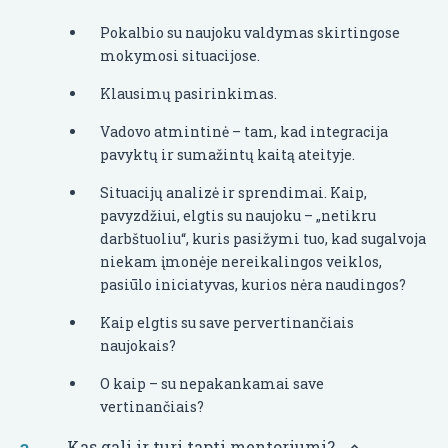
Pokalbio su naujoku valdymas skirtingose
mokymosi situacijose.
Klausimų pasirinkimas.
Vadovo atmintinė – tam, kad integracija
pavyktų ir sumažintų kaitą ateityje.
Situacijų analizė ir sprendimai. Kaip,
pavyzdžiui, elgtis su naujoku – „netikru
darbštuoliu“, kuris pasižymi tuo, kad sugalvoja
niekam įmonėje nereikalingos veiklos,
pasiūlo iniciatyvas, kurios nėra naudingos?
Kaip elgtis su save pervertinančiais
naujokais?
O kaip – su nepakankamai save
vertinančiais?
Kas gali ir turi tapti mentoriumi?