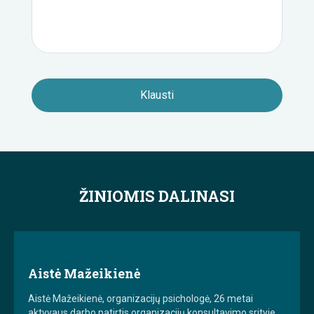
ŽINIOMIS DALINASI
Aistė Mažeikienė
Aistė Mažeikienė, organizacijų psichologė, 26 metai
aktyvaus darbo patirtis organizacijų konsultavimo srityje.