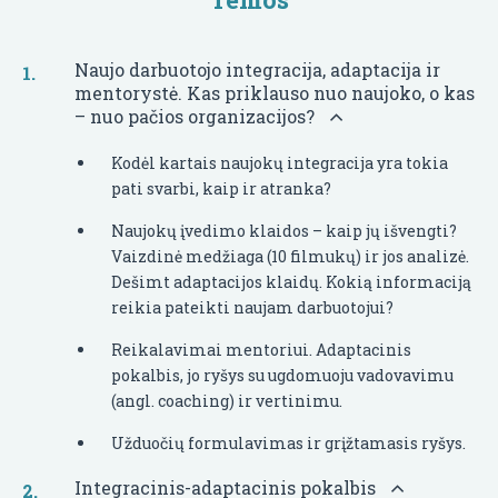
Naujo darbuotojo integracija, adaptacija ir
mentorystė. Kas priklauso nuo naujoko, o kas
– nuo pačios organizacijos?
Kodėl kartais naujokų integracija yra tokia
pati svarbi, kaip ir atranka?
Naujokų įvedimo klaidos – kaip jų išvengti?
Vaizdinė medžiaga (10 filmukų) ir jos analizė.
Dešimt adaptacijos klaidų. Kokią informaciją
reikia pateikti naujam darbuotojui?
Reikalavimai mentoriui. Adaptacinis
pokalbis, jo ryšys su ugdomuoju vadovavimu
(angl. coaching) ir vertinimu.
Užduočių formulavimas ir grįžtamasis ryšys.
Integracinis-adaptacinis pokalbis