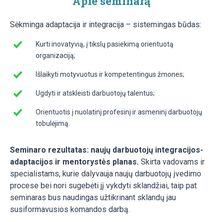
Apie seminarą
Sėkminga adaptacija ir integracija – sistemingas būdas:
Kurti inovatyvią, į tikslų pasiekimą orientuotą
organizaciją;
Išlaikyti motyvuotus ir kompetentingus žmones;
Ugdyti ir atskleisti darbuotojų talentus;
Orientuotis į nuolatinį profesinį ir asmeninį darbuotojų
tobulėjimą.
Seminaro rezultatas: naujų darbuotojų integracijos-
adaptacijos ir mentorystės planas.
Skirta vadovams ir
specialistams, kurie dalyvauja naujų darbuotojų įvedimo
procese bei nori sugebėti jį vykdyti sklandžiai, taip pat
seminaras bus naudingas užtikrinant sklandų jau
susiformavusios komandos darbą.