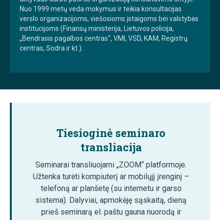
Nuo 1999 metų veda mokymus ir teikia konsultacijas
verslo organizacijoms, viešosioms įstaigoms bei valstybės
institucijoms (Finansų ministerija, Lietuvos policija,
„Bendrasis pagalbos centras“, VMI, VSD, KAM, Registrų
centras, Sodra ir kt.).
Tiesioginė seminaro
transliacija
Seminarai transliuojami „ZOOM“ platformoje.
Užtenka turėti kompiuterį ar mobilųjį įrenginį –
telefoną ar planšetę (su internetu ir garso
sistema). Dalyviai, apmokėję sąskaitą, dieną
prieš seminarą el. paštu gauna nuorodą ir