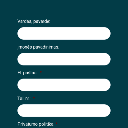
;
Vardas, pavardė:
Įmonės pavadinimas:
El. paštas:
*
Tel. nr.:
*
Privatumo politika
*