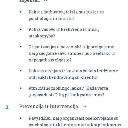
Kokios darbuotojų teisės, susijusios su
psichologiniu smurtu?
Kokia vadovo ir kiekvieno iš mūsų
atsakomybė?
Organizacijos atsakomybė ir įpareigojimai:
kaip saugome savo žmones nuo neetiško ir
nepagarbaus elgesio?
Kokiais atvejais ir kokiais būdais leidžiame
nutraukti bendravimą su klientu?
Atmintinė mobingo „aukai“. Kada verta
„nepasiduoti“? Ką pritaikysime mes?
Prevencija ir intervencija.
Pavyzdžiai, kaip organizacijose kovojame su
psichologiniu klientų smurtu: kaip taikomas