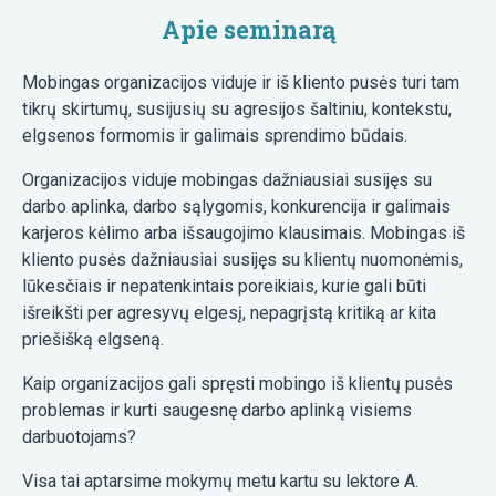
Apie seminarą
Mobingas organizacijos viduje ir iš kliento pusės turi tam
tikrų skirtumų, susijusių su agresijos šaltiniu, kontekstu,
elgsenos formomis ir galimais sprendimo būdais.
Organizacijos viduje mobingas dažniausiai susijęs su
darbo aplinka, darbo sąlygomis, konkurencija ir galimais
karjeros kėlimo arba išsaugojimo klausimais. Mobingas iš
kliento pusės dažniausiai susijęs su klientų nuomonėmis,
lūkesčiais ir nepatenkintais poreikiais, kurie gali būti
išreikšti per agresyvų elgesį, nepagrįstą kritiką ar kita
priešišką elgseną.
Kaip organizacijos gali spręsti mobingo iš klientų pusės
problemas ir kurti saugesnę darbo aplinką visiems
darbuotojams?
Visa tai aptarsime mokymų metu kartu su lektore A.