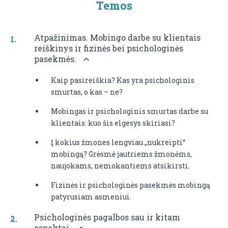
Temos
Atpažinimas. Mobingo darbe su klientais
reiškinys ir fizinės bei psichologinės
pasekmės.
Kaip pasireiškia? Kas yra psichologinis
smurtas, o kas – ne?
Mobingas ir psichologinis smurtas darbe su
klientais: kuo šis elgesys skiriasi?
Į kokius žmones lengviau „nukreipti“
mobingą? Grėsmė jautriems žmonėms,
naujokams, nemokantiems atsikirsti.
Fizinės ir psichologinės pasekmės mobingą
patyrusiam asmeniui.
Psichologinės pagalbos sau ir kitam
aspektai.