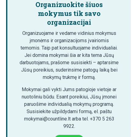
Organizuokite šiuos
mokymus tik savo
organizacijai
Organizuojame ir vedame vidinius mokymus
įmonėms ir organizacijoms įvairiomis
temomis. Taip pat konsultuojame individualiai.
Jei domina mokymai šia ar kita tema Jūsų
darbuotojams, prašome susisiekti – aptarsime
Jūsų poreikius, suderinsime patogų laiką bei
mokymų trukmę ir formą.
Mokymai gali vykti Jums patogioje vietoje ar
nuotoliniu būdu. Esant poreikiui, Jūsų įmonei
paruošime individualią mokymų programą.
Susisiekite užpildydami formą, el. paštu
mokymai@countline.lt arba tel. +370 5 263
9922.