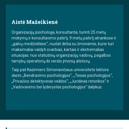
Aistė Mažeikienė
Organizacijų psichologė, konsultantė, turinti 25 metų
mokymų ir konsultavimo patirtį, 9 metų patirtį atrankose ir
„galvų medžioklėse“, nuolat dirba su žmonėmis, kurie turi
maksimaliai valdyti svarbias, kartais ir ekstremalias
situacijas: nuo statutinių organizacijų vadovų, pagalbos
tarnybų operatorių iki verslo įmonių atstovų.
Taip pat Kazimiero Simonavičiaus universitete lektorė
dėsto „Bendravimo psichologijos“, „Teisės psichologijos“,
„Privačios detektyvinės veiklos“, „Juridinės retorikos“ ir
„Vadovavimo bei lyderystės psichologijos“ dalykus.