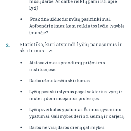
mūsų darbe. Ar darbe reiktų pamiršti apie
lytį?
 Praktinė užduotis: mūsų pasirinkimai.
Apibendrinimas: kam reikia tos lyčių lygybės
įmonėje?
Statistika, kuri atspindi lyčių panašumus ir
skirtumus.
Atstovavimas sprendimų priėmimo
institucijose.
Darbo užmokesčio skirtumas.
Lyčių pasiskirstymas pagal sektorius: vyrų ir
moterų dominuojamos profesijos.
Lyčių sveikatos ypatumai. Šeimos gyvenimo
ypatumai. Galimybės derinti šeimą ir karjerą.
Darbo ne visą darbo dieną galimybės.