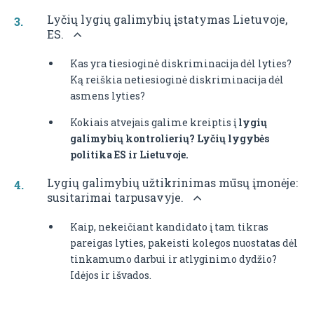
Lyčių lygių galimybių įstatymas Lietuvoje,
ES.
Kas yra tiesioginė diskriminacija dėl lyties?
Ką reiškia netiesioginė diskriminacija dėl
asmens lyties?
Kokiais atvejais galime kreiptis į
lygių
galimybių kontrolierių?
Lyčių lygybės
politika ES ir Lietuvoje.
Lygių galimybių užtikrinimas mūsų įmonėje:
susitarimai tarpusavyje.
Kaip, nekeičiant kandidato į tam tikras
pareigas lyties, pakeisti kolegos nuostatas dėl
tinkamumo darbui ir atlyginimo dydžio?
Idėjos ir išvados.