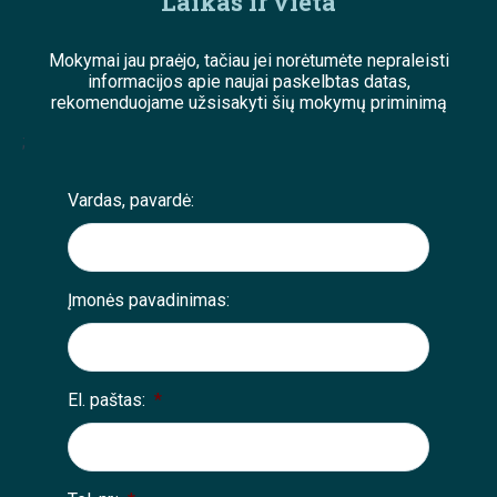
Laikas ir vieta
Mokymai jau praėjo, tačiau jei norėtumėte nepraleisti
informacijos apie naujai paskelbtas datas,
rekomenduojame užsisakyti šių mokymų priminimą
;
Vardas, pavardė:
Įmonės pavadinimas:
El. paštas:
*