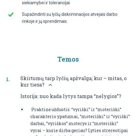
siekiamybei ir tolerancijai.
Supažindinti su lyčių diskriminacijos atvejais darbo
rinkoje ir jų sprendimais.
Temos
Skirtumų tarp lyčių apžvalga; kur – mitas, o
kur tiesa?
Istorija: nuo kada lytys tampa “nelygios”?
 Praktinė užduotis: “vyriški” ir “moteriški”
charakterio ypatumai, “moteriški” ir “vyriški”
darbai, “vyriškos” moterys ir “moteriški”
vyrai – kurie dirba geriau? Lyties strereotipai