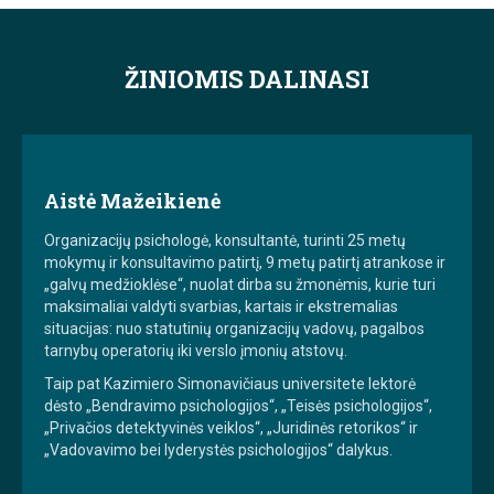
ŽINIOMIS DALINASI
Aistė Mažeikienė
Organizacijų psichologė, konsultantė, turinti 25 metų
mokymų ir konsultavimo patirtį, 9 metų patirtį atrankose ir
„galvų medžioklėse“, nuolat dirba su žmonėmis, kurie turi
maksimaliai valdyti svarbias, kartais ir ekstremalias
situacijas: nuo statutinių organizacijų vadovų, pagalbos
tarnybų operatorių iki verslo įmonių atstovų.
Taip pat Kazimiero Simonavičiaus universitete lektorė
dėsto „Bendravimo psichologijos“, „Teisės psichologijos“,
„Privačios detektyvinės veiklos“, „Juridinės retorikos“ ir
„Vadovavimo bei lyderystės psichologijos“ dalykus.