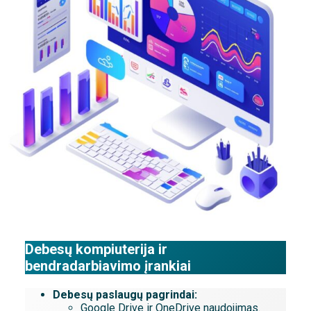
Debesų kompiuterija ir
bendradarbiavimo įrankiai
Debesų paslaugų pagrindai:
Google Drive ir OneDrive naudojimas.