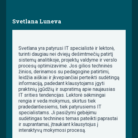
Svetlana Luneva
Svetlana yra patyrusi IT specialistė ir lektorė,
turinti daugiau nei dviejų dešimtmečių patirtį
sistemų analitikoje, projektų valdyme ir verslo
procesų optimizavime. Jos gilios techninės
žinios, derinamos su pedagogine patirtimi,
leidžia aiškiai ir įkvepiančiai perteikti sudėtingą
informaciją, padedant klausytojams įgyti
praktinių įgūdžių ir supratimą apie naujausias
IT srities tendencijas. Lektorė sėkmingai
rengia ir veda mokymus, skirtus tiek
pradedantiesiems, tiek patyrusiems IT
specialistams. Ji pasižymi gebėjimu
sudėtingas technines temas pateikti paprastai
ir suprantamai, įtraukiant klausytojus į
interaktyvų mokymosi procesą.