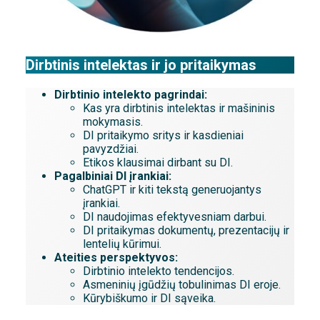
Dirbtinis intelektas ir jo pritaikymas
Dirbtinio intelekto pagrindai:
Kas yra dirbtinis intelektas ir mašininis
mokymasis.
DI pritaikymo sritys ir kasdieniai
pavyzdžiai.
Etikos klausimai dirbant su DI.
Pagalbiniai DI įrankiai:
ChatGPT ir kiti tekstą generuojantys
įrankiai.
DI naudojimas efektyvesniam darbui.
DI pritaikymas dokumentų, prezentacijų ir
lentelių kūrimui.
Ateities perspektyvos:
Dirbtinio intelekto tendencijos.
Asmeninių įgūdžių tobulinimas DI eroje.
Kūrybiškumo ir DI sąveika.