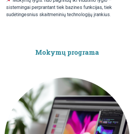
Mokymų lygis: nuo pagrindų iki vidutinio lygio –
sistemingai perprantant tiek bazines funkcijas, tiek
sudėtingesnius skaitmeninių technologijų įrankius.
Mokymų programa