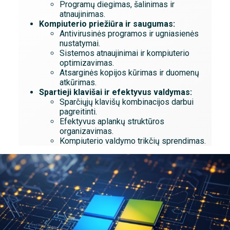
Programų diegimas, šalinimas ir
atnaujinimas.
Kompiuterio priežiūra ir saugumas:
Antivirusinės programos ir ugniasienės
nustatymai.
Sistemos atnaujinimai ir kompiuterio
optimizavimas.
Atsarginės kopijos kūrimas ir duomenų
atkūrimas.
Spartieji klavišai ir efektyvus valdymas:
Sparčiųjų klavišų kombinacijos darbui
pagreitinti.
Efektyvus aplankų struktūros
organizavimas.
Kompiuterio valdymo trikčių sprendimas.