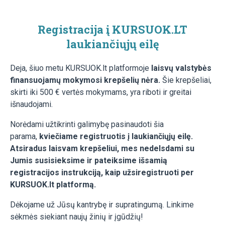
Registracija į KURSUOK.LT
laukiančiųjų eilę
Deja, šiuo metu KURSUOK.lt platformoje
laisvų valstybės
finansuojamų mokymosi krepšelių nėra.
Šie krepšeliai,
skirti iki 500 € vertės mokymams, yra riboti ir greitai
išnaudojami.
Norėdami užtikrinti galimybę pasinaudoti šia
parama,
kviečiame registruotis į laukiančiųjų eilę.
Atsiradus laisvam krepšeliui, mes nedelsdami su
Jumis susisieksime ir pateiksime išsamią
registracijos instrukciją, kaip užsiregistruoti per
KURSUOK.lt platformą.
Dėkojame už Jūsų kantrybę ir supratingumą. Linkime
sėkmės siekiant naujų žinių ir įgūdžių!