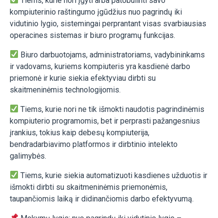
Tiems, kurie nori įgyti arba patobulinti savo
kompiuterinio raštingumo įgūdžius nuo pagrindų iki
vidutinio lygio, sistemingai perprantant visas svarbiausias
operacines sistemas ir biuro programų funkcijas.
Biuro darbuotojams, administratoriams, vadybininkams
ir vadovams, kuriems kompiuteris yra kasdienė darbo
priemonė ir kurie siekia efektyviau dirbti su
skaitmeninėmis technologijomis.
Tiems, kurie nori ne tik išmokti naudotis pagrindinėmis
kompiuterio programomis, bet ir perprasti pažangesnius
įrankius, tokius kaip debesų kompiuterija,
bendradarbiavimo platformos ir dirbtinio intelekto
galimybės.
Tiems, kurie siekia automatizuoti kasdienes užduotis ir
išmokti dirbti su skaitmeninėmis priemonėmis,
taupančiomis laiką ir didinančiomis darbo efektyvumą.