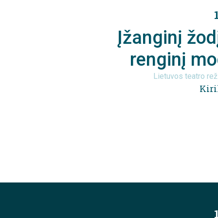
Įžanginį žodį
renginį mo
Lietuvos teatro reži
Kiri