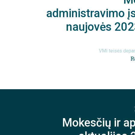
administravimo į
naujovės 202
VMI teisės depar
R
Mokesčių ir a