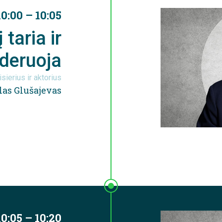
10:00 – 10:05
 taria ir
deruoja
sierius ir aktorius
las Glušajevas
10:05 – 10:20