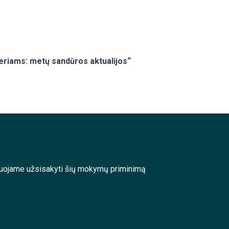
teriams: metų sandūros aktualijos“
enduojame užsisakyti šių mokymų priminimą