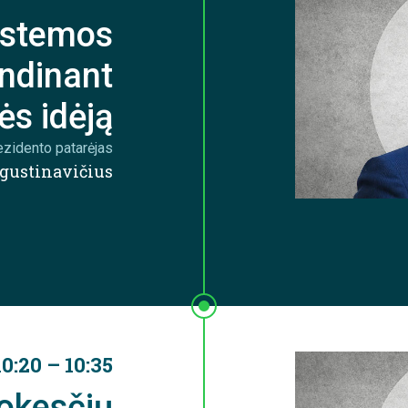
istemos
ndinant
ės idėją
zidento patarėjas
gustinavičius
10:20 – 10:35
okesčių