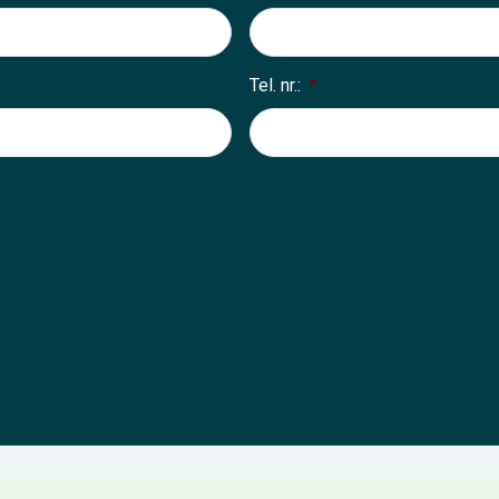
Tel. nr.:
*