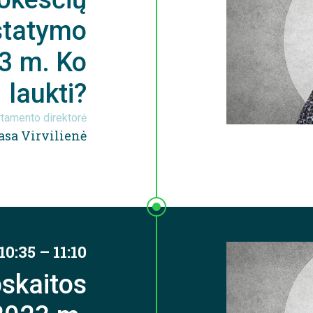
statymo
3 m. Ko
laukti?
tamento direktorė
asa Virvilienė
10:35 – 11:10
pskaitos