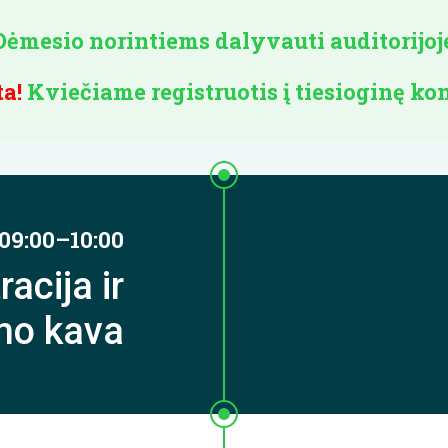
Dėmesio norintiems dalyvauti auditorijoj
ta!
Kviečiame registruotis į tiesioginę kon
09:00–10:00
racija ir
imo kava