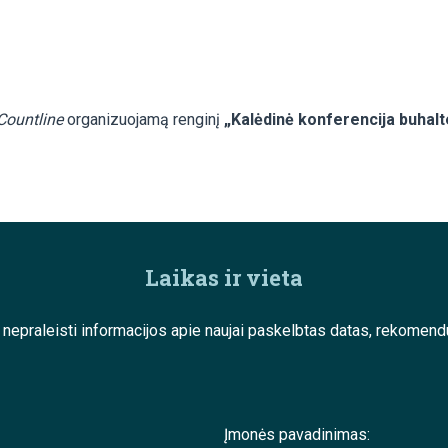
Countline
organizuojamą renginį
„Kalėdinė konferencija buhal
Laikas ir vieta
e nepraleisti informacijos apie naujai paskelbtas datas, rekom
Įmonės pavadinimas: