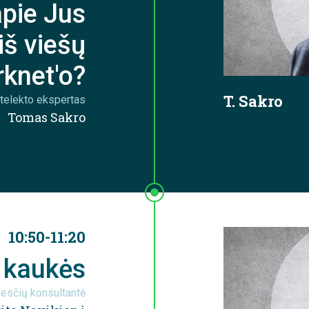
apie Jus
iš viešų
rknet'o?
T. Sakro
intelekto ekspertas
Tomas Sakro
10:50-11:20
 kaukės
kesčių konsultantė