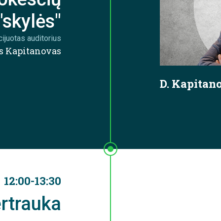
"skylės"
cijuotas auditorius
s Kapitanovas
D. Kapitan
12:00-13:30
ertrauka