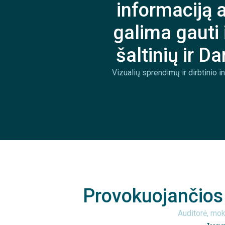
informaciją 
galima gauti 
šaltinių ir Da
Vizualių sprendimų ir dirbtinio 
Provokuojančios
Auditorė, mo