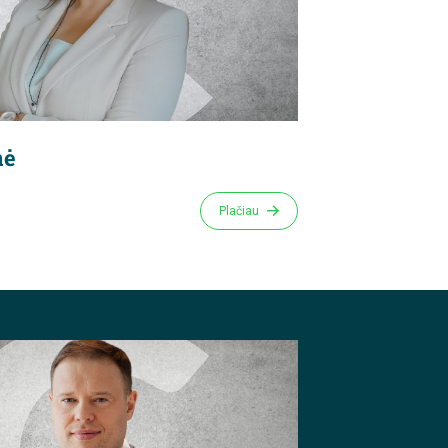
nė
Plačiau