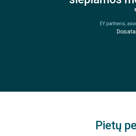
EY partneris, aso
Donata
Pietų p