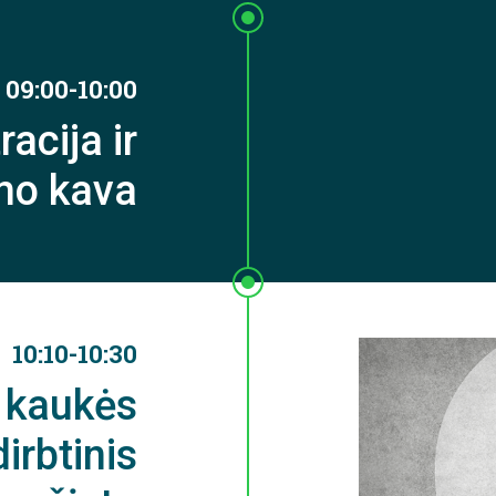
09:00-10:00
racija ir
imo kava
10:10-10:30
 kaukės
irbtinis