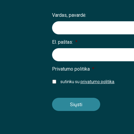
Vardas, pavardė:
El. paštas:
*
Privatumo politika
*
sutinku su
privatumo politika
.