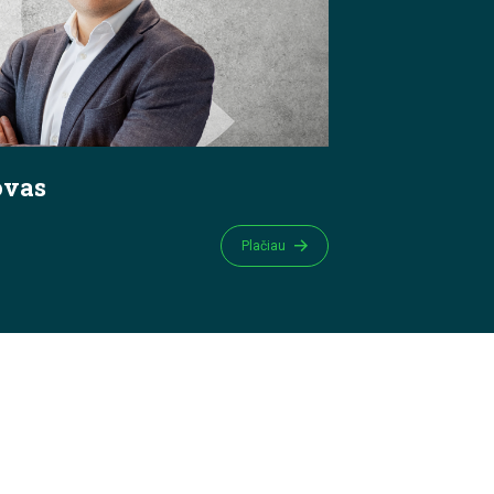
ovas
Plačiau