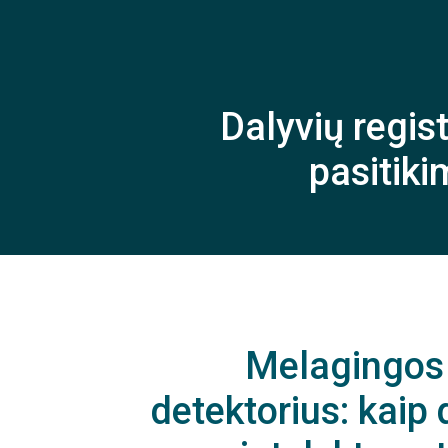
Dalyvių regist
pasitik
Melagingos
detektorius: kaip d