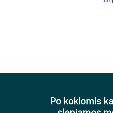
Jurg
Po kokiomis k
slepiamos m