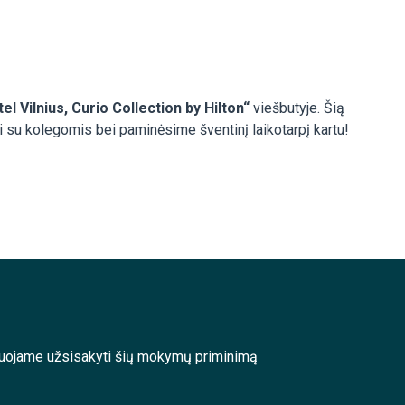
el Vilnius, Curio Collection by Hilton“
viešbutyje. Šią
i su kolegomis bei paminėsime šventinį laikotarpį kartu!
enduojame užsisakyti šių mokymų priminimą