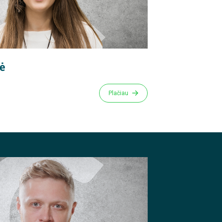
nė
Plačiau