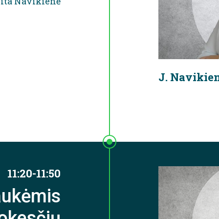
ita Navikienė
J. Navikie
11:20-11:50
aukėmis
okesčių