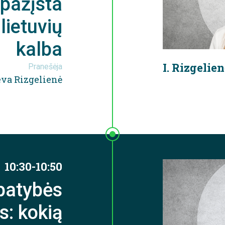
tpažįsta
lietuvių
kalba
I. Rizgelie
Pranešėja
eva Rizgelienė
10:30-10:50
patybės
s: kokią