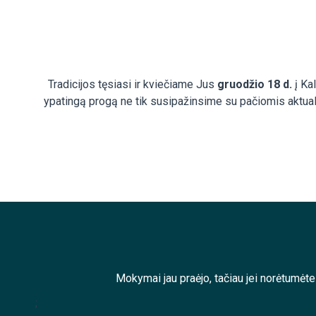
Tradicijos tęsiasi ir kviečiame Jus
gruodžio 18 d.
į Kal
ypatingą progą ne tik susipažinsime su pačiomis aktuali
Mokymai jau praėjo, tačiau jei norėtumėt
;