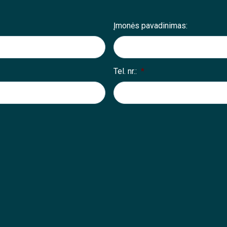
Įmonės pavadinimas:
Tel. nr.:
*