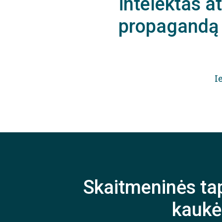
intelektas a
propagandą 
I
Skaitmeninės ta
kaukė