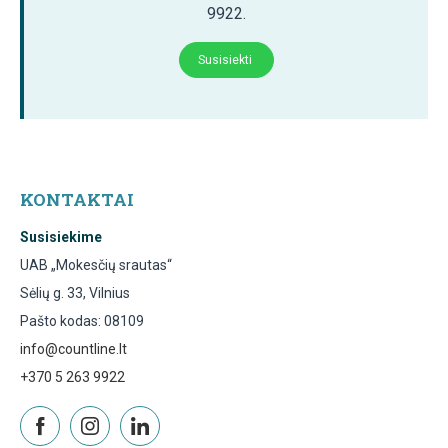
9922.
Susisiekti
KONTAKTAI
Susisiekime
UAB „Mokesčių srautas“
Sėlių g. 33, Vilnius
Pašto kodas: 08109
info@countline.lt
+370 5 263 9922