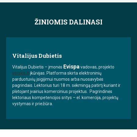
ŽINIOMIS DALINASI
Vitalijus Dubietis
Evispa
Vitalijus Dubietis – įmonės
vadovas, projekto
verskis.lt
įkūrėjas. Platforma skirta elektroninių
parduotuvių įsigijimui nuomos arba nuosavybės
pagrindais. Lektorius turi 18 m. sėkmingą patirtį kuriant ir
plėtojant įvairius komercinius projektus. Pagrindinės
lektoriaus kompetencijos sritys – el. komercija, projektų
vystymas ir priežiūra.