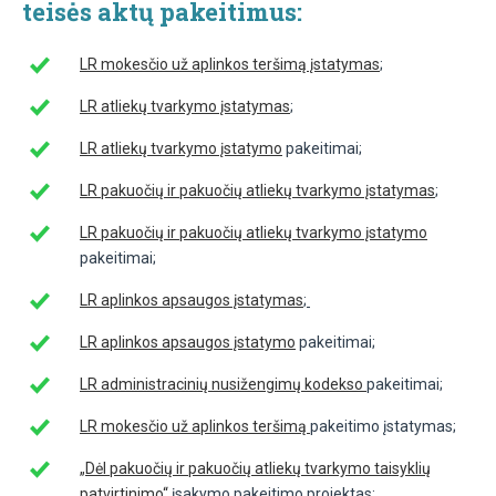
teisės aktų pakeitimus:
LR mokesčio už aplinkos teršimą įstatymas
;
LR atliekų tvarkymo įstatymas
;
LR atliekų tvarkymo įstatymo
pakeitimai;
LR pakuočių ir pakuočių atliekų tvarkymo įstatymas
;
LR pakuočių ir pakuočių atliekų tvarkymo įstatymo
pakeitimai;
LR aplinkos apsaugos įstatymas
;
LR aplinkos apsaugos įstatymo
pakeitimai;
LR administracinių nusižengimų kodekso
pakeitimai;
LR mokesčio už aplinkos teršimą
pakeitimo įstatymas;
„Dėl pakuočių ir pakuočių atliekų tvarkymo taisyklių
patvirtinimo“
įsakymo pakeitimo projektas;