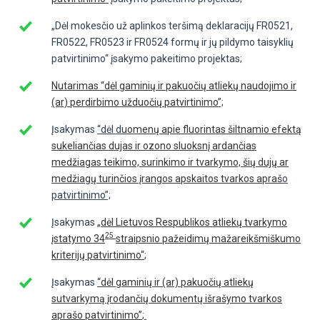
„Dėl mokesčio už aplinkos teršimą deklaracijų FR0521,
FR0522, FR0523 ir FR0524 formų ir jų pildymo taisyklių
patvirtinimo“ įsakymo pakeitimo projektas;
Nutarimas “dėl gaminių ir pakuočių atliekų naudojimo ir
(ar) perdirbimo užduočių patvirtinimo
”;
Įsakymas
“dėl d
uomenų apie fluorintas šiltnamio efektą
sukeliančias dujas ir ozono sluoksnį ardančias
medžiagas teikimo, surinkimo ir tvarkymo, šių dujų ar
medžiagų turinčios įrangos apskaitos tvarkos apraš
o
patvirtinimo”;
Įsakymas
„dėl Lietuvos Respublikos atliekų tvarkymo
25
įstatymo 34
straipsnio pažeidimų mažareikšmiškumo
kriterijų patvirtinimo“
;
Įsakymas
“dėl gaminių ir (ar) pakuočių atliekų
sutvarkymą įrodančių dokumentų išrašymo tvarkos
aprašo patvirtinimo”
;