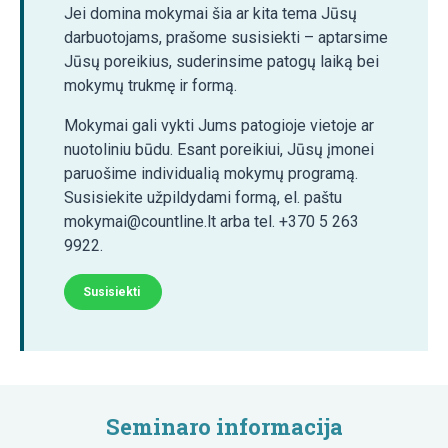
Jei domina mokymai šia ar kita tema Jūsų
darbuotojams, prašome susisiekti – aptarsime
Jūsų poreikius, suderinsime patogų laiką bei
mokymų trukmę ir formą.
Mokymai gali vykti Jums patogioje vietoje ar
nuotoliniu būdu. Esant poreikiui, Jūsų įmonei
paruošime individualią mokymų programą.
Susisiekite užpildydami formą, el. paštu
mokymai@countline.lt arba tel. +370 5 263
9922.
Susisiekti
Seminaro informacija