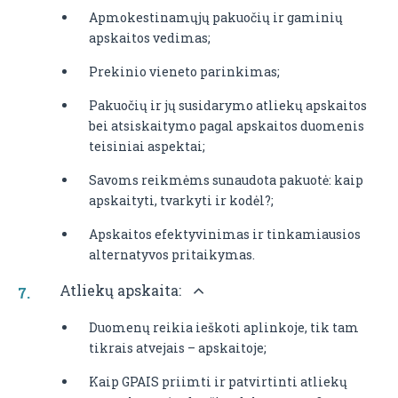
Apmokestinamųjų pakuočių ir gaminių
apskaitos vedimas;
Prekinio vieneto parinkimas;
Pakuočių ir jų susidarymo atliekų apskaitos
bei atsiskaitymo pagal apskaitos duomenis
teisiniai aspektai;
Savoms reikmėms sunaudota pakuotė: kaip
apskaityti, tvarkyti ir kodėl?;
Apskaitos efektyvinimas ir tinkamiausios
alternatyvos pritaikymas.
Atliekų apskaita:
Duomenų reikia ieškoti aplinkoje, tik tam
tikrais atvejais – apskaitoje;
Kaip GPAIS priimti ir patvirtinti atliekų