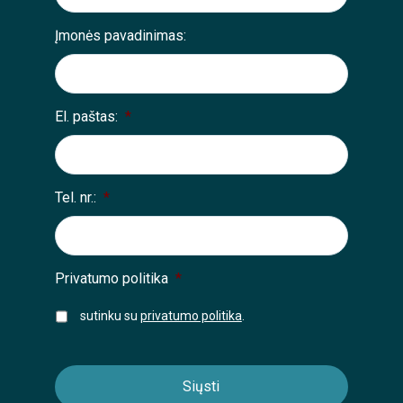
Įmonės pavadinimas:
El. paštas:
*
Tel. nr.:
*
Privatumo politika
*
sutinku su
privatumo politika
.