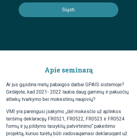
Apie seminarą
Ar jus gąsdina metų pabaigos darbai GPAIS sistemoje?
Girdėjote, kad 2021- 2022 laukia daug gaminių ir pakuočių
atliekų tvarkymo bei mokestinių naujovių?
VMI yra parengusi įsakymo „dėl mokesčio už aplinkos
teršimą deklaracijų FR0521, FR0522, FR0523 ir FR0524
formų ir jų pildymo taisyklių patvirtinimo“ pakeitimo
projektą, kuriuo turėtų būti vadovaujamasi deklaruojant už