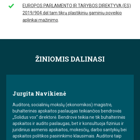
EUROPOS PARLAMENTO IR TARYBOS DIREKTYVA (ES)
2019/904 dėl tam tikrų plastikinių gaminių poveikio
aplinkai mažinimo
.
ŽINIOMIS DALINASI
Jurgita Navikienė
Auditorė, socialinių mokslų (ekonomikos) magistrė,
buhalterinės apskaitos paslaugas teikiančios bendrovės
„Solidus vox“ direktorė. Bendrovė teikia ne tik buhalterinės
apskaitos ir audito paslaugas, bet ir konsultuoja fizinius ir
juridinius asmenis apskaitos, mokesčių, darbo santykių bei
apskaitos politikos pasirinkimo klausimais. Auditorė taip