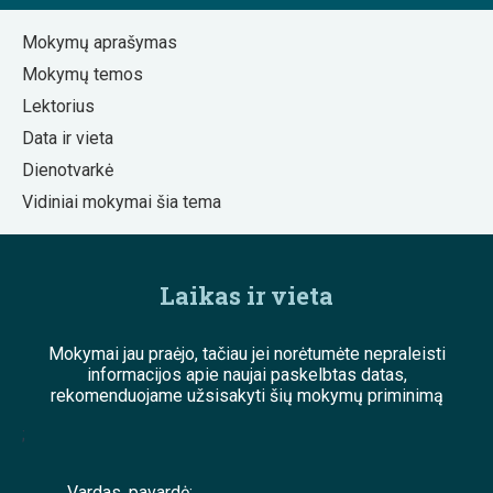
Mokymų aprašymas
Mokymų temos
Lektorius
Data ir vieta
Dienotvarkė
Vidiniai mokymai šia tema
Laikas ir vieta
Mokymai jau praėjo, tačiau jei norėtumėte nepraleisti
informacijos apie naujai paskelbtas datas,
rekomenduojame užsisakyti šių mokymų priminimą
;
Vardas, pavardė: