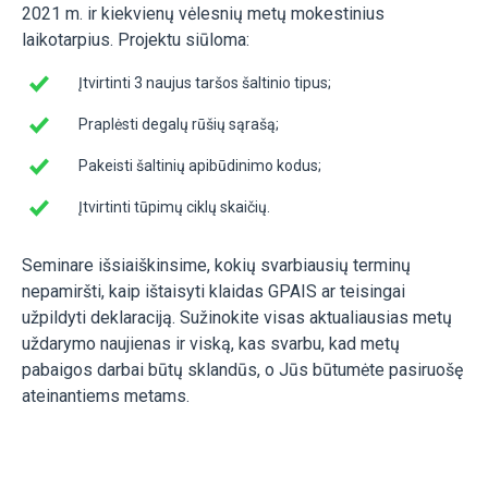
2021 m. ir kiekvienų vėlesnių metų mokestinius
laikotarpius. Projektu siūloma:
Įtvirtinti 3 naujus taršos šaltinio tipus;
Praplėsti degalų rūšių sąrašą;
Pakeisti šaltinių apibūdinimo kodus;
Įtvirtinti tūpimų ciklų skaičių.
Seminare išsiaiškinsime, kokių svarbiausių terminų
nepamiršti, kaip ištaisyti klaidas GPAIS ar teisingai
užpildyti deklaraciją. Sužinokite visas aktualiausias metų
uždarymo naujienas ir viską, kas svarbu, kad metų
pabaigos darbai būtų sklandūs, o Jūs būtumėte pasiruošę
ateinantiems metams.