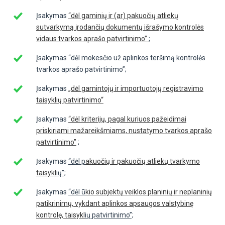
Įsakymas
“dėl gaminių ir (ar) pakuočių atliekų
sutvarkymą įrodančių dokumentų išrašymo kontrolės
vidaus tvarkos aprašo patvirtinimo”
;
Įsakymas “dėl mokesčio už aplinkos teršimą kontrolės
tvarkos aprašo patvirtinimo”;
Įsakymas
„dėl gamintojų ir importuotojų registravimo
taisyklių patvirtinimo“
Įsakymas
“dėl kriterijų, pagal kuriuos pažeidimai
priskiriami mažareikšmiams, nustatymo tvarkos aprašo
patvirtinimo”
;
Įsakymas
“dėl p
akuočių ir pakuočių atliekų tvarkymo
taisykl
ių”;
Įsakymas
“dėl ū
kio subjektų veiklos planinių ir neplaninių
patikrinimų, vykdant aplinkos apsaugos valstybinę
kontrolę, taisykl
ių patvirtinimo”;