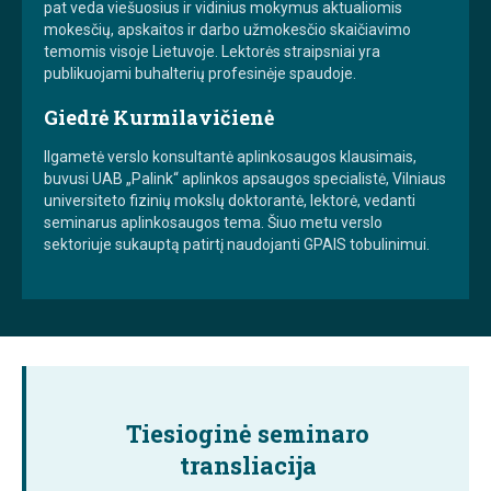
pat veda viešuosius ir vidinius mokymus aktualiomis
mokesčių, apskaitos ir darbo užmokesčio skaičiavimo
temomis visoje Lietuvoje. Lektorės straipsniai yra
publikuojami buhalterių profesinėje spaudoje.
Giedrė Kurmilavičienė
Ilgametė verslo konsultantė aplinkosaugos klausimais,
buvusi UAB „Palink“ aplinkos apsaugos specialistė, Vilniaus
universiteto fizinių mokslų doktorantė, lektorė, vedanti
seminarus aplinkosaugos tema. Šiuo metu verslo
sektoriuje sukauptą patirtį naudojanti GPAIS tobulinimui.
Tiesioginė seminaro
transliacija