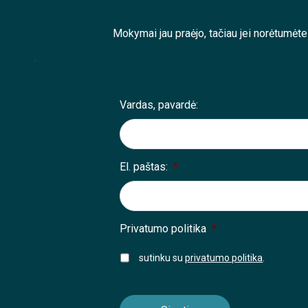
Mokymai jau praėjo, tačiau jei norėtumėt
;
Vardas, pavardė:
El. paštas:
*
Privatumo politika
*
sutinku su
privatumo politika
.