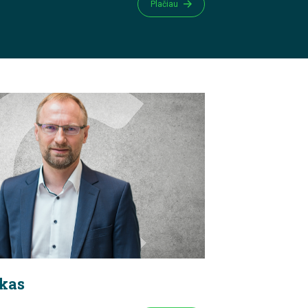
Plačiau
skas