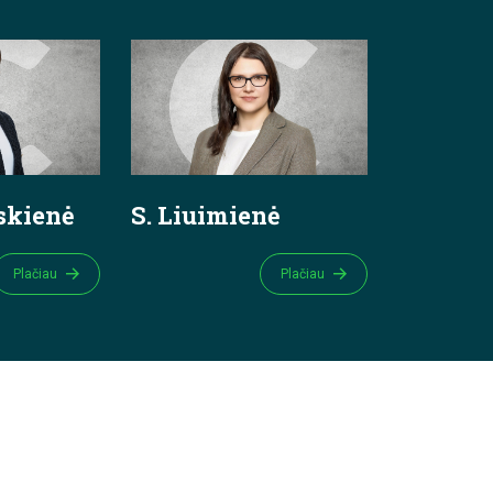
uskienė
S. Liuimienė
Plačiau
Plačiau