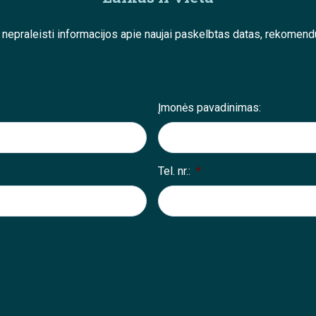
e nepraleisti informacijos apie naujai paskelbtas datas, rekom
Įmonės pavadinimas:
Tel. nr.:
*