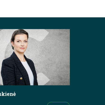
uskienė