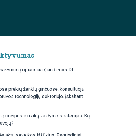
fektyvumas
 atsakymus į opiausius šiandienos DI
uose prekių ženklų ginčuose, konsultuoja
tuvos technologijų sektoriuje, įskaitant
principus ir rizikų valdymo strategijas. Ką
pavojų?
sės aktų sąveikos iššūkius. Pagrindiniai