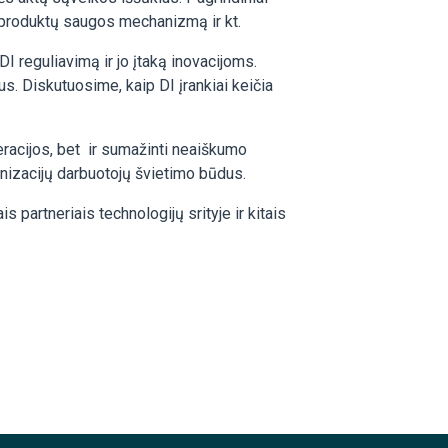
 produktų saugos mechanizmą ir kt.
I reguliavimą ir jo įtaką inovacijoms.
. Diskutuosime, kaip DI įrankiai keičia
eracijos, bet ir sumažinti neaiškumo
nizacijų darbuotojų švietimo būdus.
s partneriais technologijų srityje ir kitais