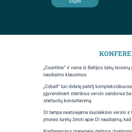
KONFERENC
„Countline” ir viena iš Baltijos šalių teisi
naudojimo klausimus.
„Cobalt” turi didelę patirtį kompleksiškuos
įgyvendinant stambius verslo sandorius bei 
startuolių konsultavimą.
DI tampa neatsiejama šiuolaikinio verslo ir
įmonės turėtų žinoti apie DI naudojimą, kad
Konferencijos pranešėjai dalinsis įžvalgomis