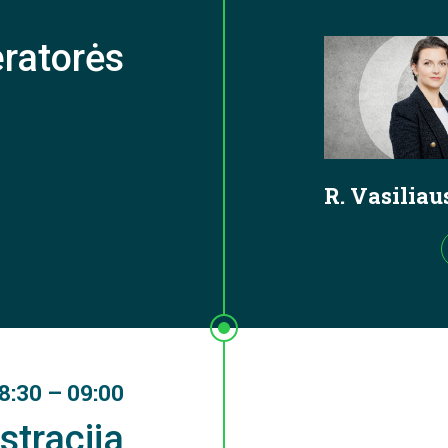
ratorės
R. Vasilia
8:30 – 09:00
stracija