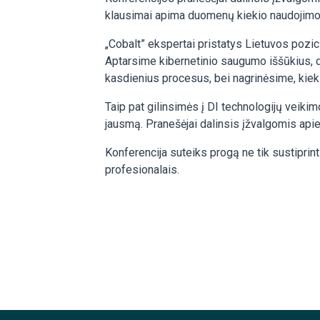
klausimai apima duomenų kiekio naudojimo 
„Cobalt” ekspertai pristatys Lietuvos pozic
Aptarsime kibernetinio saugumo iššūkius, d
kasdienius procesus, bei nagrinėsime, kiek 
Taip pat gilinsimės į DI technologijų veik
jausmą. Pranešėjai dalinsis įžvalgomis api
Konferencija suteiks progą ne tik sustiprinti
profesionalais.