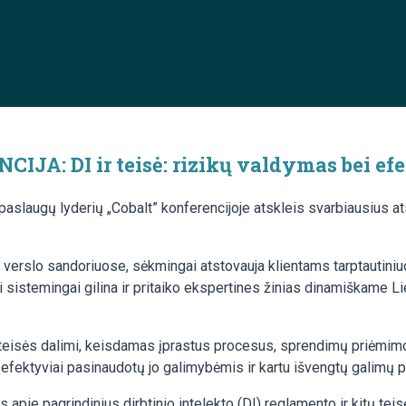
IJA: DI ir teisė: rizikų valdymas bei e
nių paslaugų lyderių „Cobalt” konferencijoje atskleis svarbiausius
e verslo sandoriuose, sėkmingai atstovauja klientams tarptautini
sistemingai gilina ir pritaiko ekspertines žinias dinamiškame Lie
 teisės dalimi, keisdamas įprastus procesus, sprendimų priėmimo 
 efektyviai pasinaudotų jo galimybėmis ir kartu išvengtų galimų 
 apie pagrindinius dirbtinio intelekto (DI) reglamento ir kitų tei