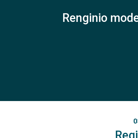
Renginio mode
0
Regi