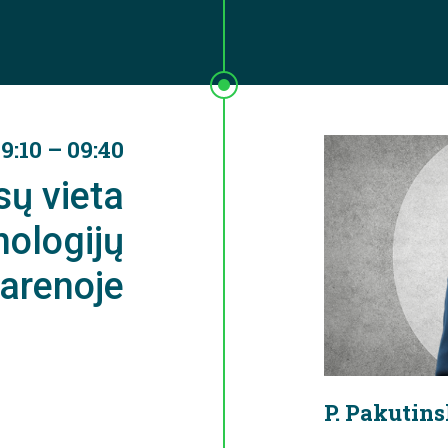
9:10 – 09:40
sų vieta
nologijų
arenoje
P. Pakutin