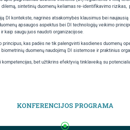
dilemą, sintetinių duomenų keliamas re-identifikavimo rizikas,
iją DI kontekste, nagrinės atsakomybės klausimus bei naujausią D
uomenų apsaugos aspektus bei DI technologijų veikimo principus
ir kaip saugu juos naudoti organizacijose.
imo principus, kas padės ne tik palengvinti kasdienes duomenų op
e biometrinių duomenų naudojimą DI sistemose ir praktinius orga
 kompetencijas, bet užtikrins efektyvią tinklaveiką su potencialiai
KONFERENCIJOS PROGRAMA