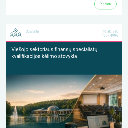
Plačiau
Stovykla
10 ak. val.
460 - 490€
Viešojo sektoriaus finansų specialistų
kvalifikacijos kėlimo stovykla