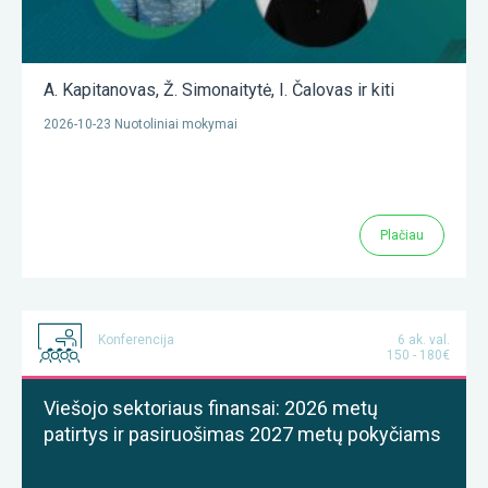
A. Kapitanovas
,
Ž. Simonaitytė
,
I. Čalovas
ir kiti
2026-10-23 Nuotoliniai mokymai
Plačiau
Konferencija
6 ak. val.
150 - 180€
Viešojo sektoriaus finansai: 2026 metų
patirtys ir pasiruošimas 2027 metų pokyčiams