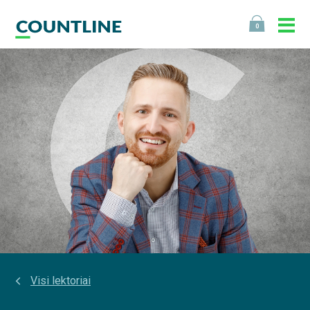
0
Visi lektoriai