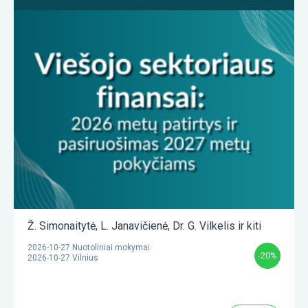
Ž. Simonaitytė
,
L. Janavičienė
,
Dr. G. Vilkelis
ir kiti
2026-10-27 Nuotoliniai mokymai
-20%
2026-10-27 Vilnius