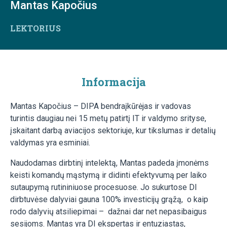
Mantas Kapočius
LEKTORIUS
Informacija
Mantas Kapočius – DIPA bendraįkūrėjas ir vadovas
turintis daugiau nei 15 metų patirtį IT ir valdymo srityse,
įskaitant darbą aviacijos sektoriuje, kur tikslumas ir detalių
valdymas yra esminiai.
Naudodamas dirbtinį intelektą, Mantas padeda įmonėms
keisti komandų mąstymą ir didinti efektyvumą per laiko
sutaupymą rutininiuose procesuose. Jo sukurtose DI
dirbtuvėse dalyviai gauna 100% investicijų grąžą, o kaip
rodo dalyvių atsiliepimai – dažnai dar net nepasibaigus
sesijoms. Mantas yra DI ekspertas ir entuziastas,