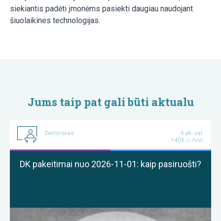
siekiantis padėti įmonėms pasiekti daugiau naudojant
šiuolaikines technologijas.
Jums taip pat gali būti aktualu
Seminaras
4 ak. val.
140€
(+ PVM)
DK pakeitimai nuo 2026-11-01: kaip pasiruošti?