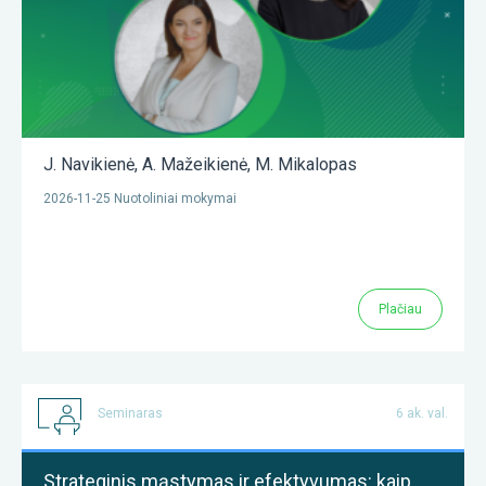
J. Navikienė
,
A. Mažeikienė
,
M. Mikalopas
2026-11-25 Nuotoliniai mokymai
Plačiau
Seminaras
6 ak. val.
Strateginis mąstymas ir efektyvumas: kaip