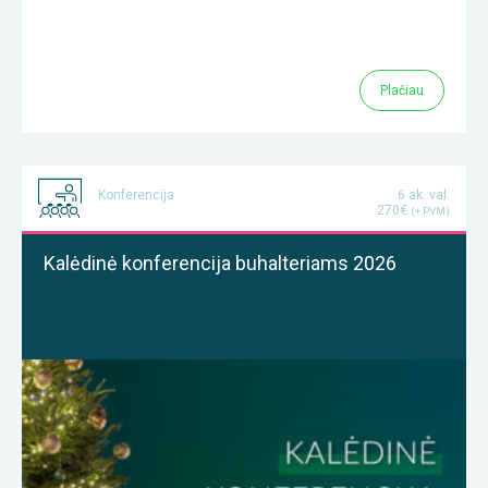
Plačiau
Konferencija
6 ak. val.
270€
(+ PVM)
Kalėdinė konferencija buhalteriams 2026