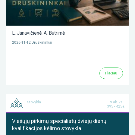
L. Janavičienė
,
A. Butrimė
2026-11-12 Druskininkai
Plačiau
Stovykla
9 ak. val.
395 - 425€
Viešųjų pirkimų specialistų dviejų dienų
kvalifikacijos kėlimo stovykla