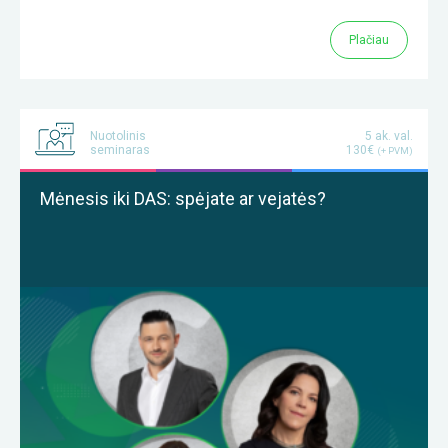
Plačiau
Nuotolinis
5 ak. val.
seminaras
130€
(+ PVM)
Mėnesis iki DAS: spėjate ar vejatės?