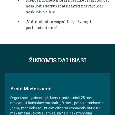
Dienos nuotrauka. Drąsa perduoti svarbius, bet
neskubius darbus ir atsisakyti nesvarbių ir
neskubių veiklų.
„Vidiniai laiko vagys“. Kaip išvengti
perfekcionizmo?
ŽINIOMIS DALINASI
Aistė Mažeikienė
Organizacijų psichologė, konsultantė, turinti 25 metų
mokymų ir konsultavimo patirtį, 9 metų patirtį atrankose ir
„galvų medžioklėse“, nuolat dirba su žmonėmis, kurie turi
maksimaliai valdyti svarbias, kartais ir ekstremalias