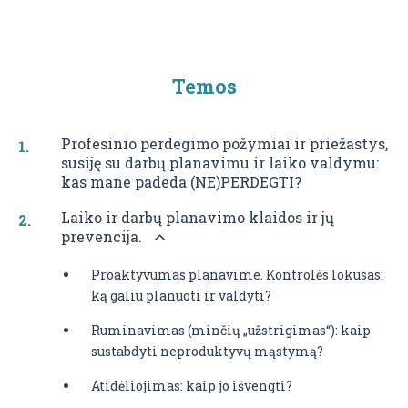
Temos
Profesinio perdegimo požymiai ir priežastys,
susiję su darbų planavimu ir laiko valdymu:
kas mane padeda (NE)PERDEGTI?
Laiko ir darbų planavimo klaidos ir jų
prevencija.
Proaktyvumas planavime. Kontrolės lokusas:
ką galiu planuoti ir valdyti?
Ruminavimas (minčių „užstrigimas“): kaip
sustabdyti neproduktyvų mąstymą?
Atidėliojimas: kaip jo išvengti?