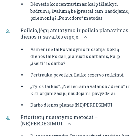
Dėmesio koncentravimas: kaip išlaikyti
budrumą, žvalumą be įprastai tam naudojamų
priemonių? „Pomodoro“ metodas.
Poilsio, jėgų atstatymo ir poilsio planavimas
dienos ir savaitės eigoje.
Asmeninė laiko valdymo filosofija: kokią
dienos laiko dalį planuotis darbams, kaip
„išeiti“ iš darbo?
Pertraukų poveikis. Laiko rezervo reikšmė.
„Tylos laikas“, „Neliečiama valanda / diena“ ir
kiti organizacijų naudojami pavyzdžiai.
Darbo dienos planas (NE)PERDEGIMUI.
Prioritetų nustatymo metodai –
(NE)PERDEGIMUI.