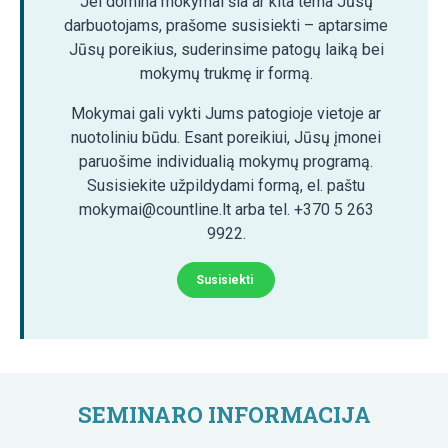
Jei domina mokymai šia ar kita tema Jūsų
darbuotojams, prašome susisiekti – aptarsime
Jūsų poreikius, suderinsime patogų laiką bei
mokymų trukmę ir formą.
Mokymai gali vykti Jums patogioje vietoje ar
nuotoliniu būdu. Esant poreikiui, Jūsų įmonei
paruošime individualią mokymų programą.
Susisiekite užpildydami formą, el. paštu
mokymai@countline.lt arba tel. +370 5 263
9922.
Susisiekti
SEMINARO INFORMACIJA