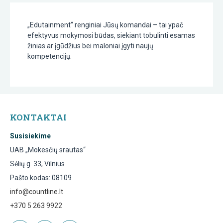
„Edutainment“ renginiai Jūsų komandai – tai ypač
efektyvus mokymosi būdas, siekiant tobulinti esamas
žinias ar įgūdžius bei maloniai įgyti naujų
kompetencijų.
KONTAKTAI
Susisiekime
UAB „Mokesčių srautas“
Sėlių g. 33, Vilnius
Pašto kodas: 08109
info@countline.lt
+370 5 263 9922