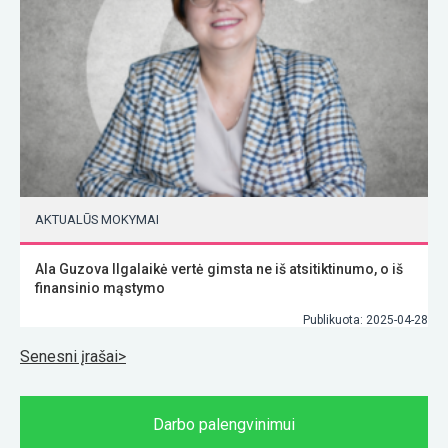
AKTUALŪS MOKYMAI
Ala Guzova Ilgalaikė vertė gimsta ne iš atsitiktinumo, o iš
finansinio mąstymo
Publikuota: 2025-04-28
Navigacija
Senesni įrašai
tarp
įrašų
Darbo palengvinimui