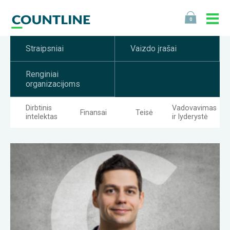
0
Straipsniai
Vaizdo įrašai
Renginiai
organizacijoms
Dirbtinis
Vadovavimas
Finansai
Teisė
intelektas
ir lyderystė