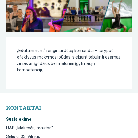
„Edutainment“ renginiai Jūsų komandai – tai ypač
efektyvus mokymosi būdas, siekiant tobulinti esamas
žinias ar įgūdžius bei maloniai įgyti naujų
kompetencijų.
KONTAKTAI
Susisiekime
UAB „Mokesčių srautas“
Sėlių g. 33, Vilnius