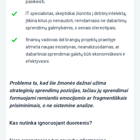
pasikeisti;
IT specialistas, skeptiškai žiūrintis į dirbtinį intelektą,
įtikina kitus jo nenaudoti, remdamasis ne dabartinių
sprendimų galimybėmis, o senais stereotipais;
finansų vadovas dėl brangių projektų praeityje
atmeta naujas iniciatyvas, neanalizuodamas, ar
dabartiniai sprendimai galėtų būti ekonomiškesni ir
efektyvesni.
Problema ta, kad šie žmonės dažnai užima
strateginių sprendimų pozicijas, tačiau jų sprendimai
formuojami remiantis emocijomis ar fragmentiškais
prisiminimais, o ne sistemine analize.
Kas nutinka ignoruojant duomenis?