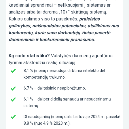
kasdieniai sprendimai – nefiksuojami į sistemas ar
analizes arba tai daroma „10+” skirtingų sistemų.
Kokios galimos viso to pasekmės:
praleistos
galimybės, neišnaudotas potencialas, atsilikimas nuo
konkurentų, kurie savo darbuotojų žinias pavertė
duomenimis ir konkurenciniu pranašumu.
Ką rodo statistika?
Valstybės duomenų agentūros
tyrimai atskleidžia realią situaciją:
8,1 % įmonių nenaudoja dirbtinio intelekto dėl
kompetencijų trūkumo,
6,7 % – dėl teisinio neapibrėžtumo,
6,1 % – dėl per didelių sąnaudų ar nesuderinamų
sistemų.
DI naudojančių įmonių dalis Lietuvoje 2024 m. pasiekė
8,8 % (nuo 4,9 % 2023 m.),