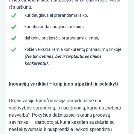
išsiaiškinti:
kur daugiausiai prarandama laiko,
kur atsiranda daugiausiai klaidų,
dėl kokių priežasčių prarandami klientai,
kokie veiksniai lemia konkurentų pranašumą rinkoje.
(Ne tik vietinės, bet ir tarptautinės rinkos
konkurentų).
Inovacijų varikliai – kaip juos atpažinti ir palaikyti
Organizacijų transformacija prasideda ne nuo
vadovybės sprendimų, o nuo žmonių, kuriems „nebėra
nesvarbu“. Pokyčius dažniausiai skatina procesų
savininkai – darbuotojai, kurie kasdien susiduria su
neefektyvumais ir nusprendžia ieškoti sprendimų.