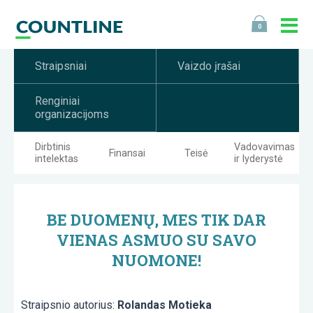
0
Straipsniai
Vaizdo įrašai
Renginiai
organizacijoms
Dirbtinis
Vadovavimas
Finansai
Teisė
intelektas
ir lyderystė
BE DUOMENŲ, MES TIK DAR
VIENAS ASMUO SU SAVO
NUOMONE!
Straipsnio autorius:
Rolandas Motieka