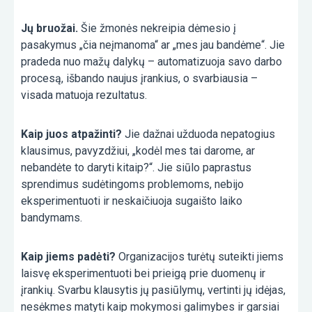
Jų bruožai.
Šie žmonės nekreipia dėmesio į
pasakymus „čia neįmanoma“ ar „mes jau bandėme“. Jie
pradeda nuo mažų dalykų – automatizuoja savo darbo
procesą, išbando naujus įrankius, o svarbiausia –
visada matuoja rezultatus.
Kaip juos atpažinti?
Jie dažnai užduoda nepatogius
klausimus, pavyzdžiui, „kodėl mes tai darome, ar
nebandėte to daryti kitaip?“. Jie siūlo paprastus
sprendimus sudėtingoms problemoms, nebijo
eksperimentuoti ir neskaičiuoja sugaišto laiko
bandymams.
Kaip jiems padėti?
Organizacijos turėtų suteikti jiems
laisvę eksperimentuoti bei prieigą prie duomenų ir
įrankių. Svarbu klausytis jų pasiūlymų, vertinti jų idėjas,
nesėkmes matyti kaip mokymosi galimybes ir garsiai