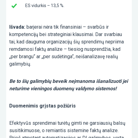
ES vidurkis – 13,5 %.
Išvada:
barjerai nėra tik finansiniai – svarbūs ir
kompetencijų bei strateginiai klausimai. Dar svarbiau
tai, kad dauguma organizacijų šių sprendimų nepriima
remdamosi faktų analize – tiesiog nusprendžia, kad
„per brangu“ ar „per sudėtinga“, neišanalizavę realių
galimybių.
Be to šių galimybių beveik neįmanoma išanalizuoti jei
neturime vieningos duomenų valdymo sistemos!
Duomenimis grįstas požiūris
Efektyvūs sprendimai turėtų gimti ne garsiausių balsų
susitikimuose, o remiantis sistemine faktų analize.
Prieš atmetant automatizacijos ar DI galimybes, verta