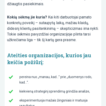
džiaugtis pasiekimais.
Kokią sėkmę jie kuria?
Kai kiti darbuotojai pamato
konkretų poveikį – sutaupytą laiką, mažiau klaidų,
didesnį klientų pasitenkinimą – skepticizmas ima nykti.
Tokie sėkmės pavyzdžiai organizacijoje plinta tarsi
užkrečiama liga – tik šį kartą gera prasme.
Ateities organizacijos, kurios jau
keičia požiūrį:
pereina nuo „manau, kad…“ prie „duomenys rodo,
kad…“.
kiekvieną strateginį sprendimą grindžia analize,
eksperimentuoja mažais žingsniais ir matuoja
rezultatus,