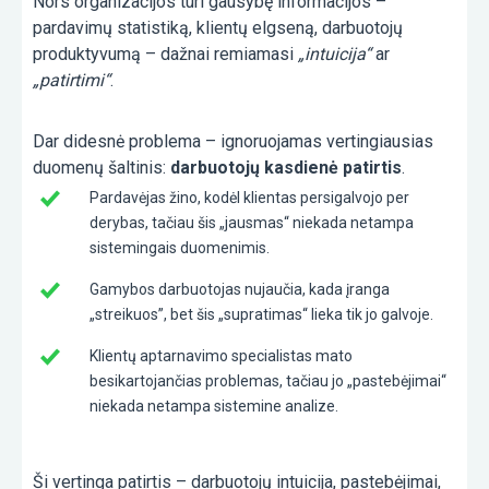
Nors organizacijos turi gausybę informacijos –
pardavimų statistiką, klientų elgseną, darbuotojų
produktyvumą – dažnai remiamasi
„intuicija“
ar
„patirtimi“
.
Dar didesnė problema – ignoruojamas vertingiausias
duomenų šaltinis:
darbuotojų kasdienė patirtis
.
Pardavėjas žino, kodėl klientas persigalvojo per
derybas, tačiau šis „jausmas“ niekada netampa
sistemingais duomenimis.
Gamybos darbuotojas nujaučia, kada įranga
„streikuos”, bet šis „supratimas“ lieka tik jo galvoje.
Klientų aptarnavimo specialistas mato
besikartojančias problemas, tačiau jo „pastebėjimai“
niekada netampa sistemine analize.
Ši vertinga patirtis – darbuotojų intuicija, pastebėjimai,