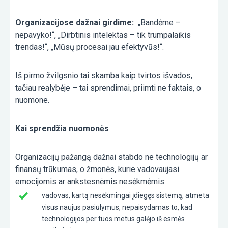
Organizacijose dažnai girdime:
„Bandėme –
nepavyko!“, „Dirbtinis intelektas – tik trumpalaikis
trendas!“, „Mūsų procesai jau efektyvūs!“.
Iš pirmo žvilgsnio tai skamba kaip tvirtos išvados,
tačiau realybėje – tai sprendimai, priimti ne faktais, o
nuomone.
Kai sprendžia nuomonės
Organizacijų pažangą dažnai stabdo ne technologijų ar
finansų trūkumas, o žmonės, kurie vadovaujasi
emocijomis ar ankstesnėmis nesėkmėmis:
vadovas, kartą nesėkmingai įdiegęs sistemą, atmeta
visus naujus pasiūlymus, nepaisydamas to, kad
technologijos per tuos metus galėjo iš esmės