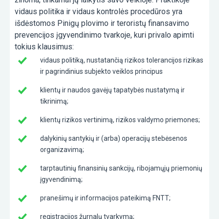
vidaus politika ir vidaus kontrolės procedūros yra
išdėstomos Pinigų plovimo ir teroristų finansavimo
prevencijos įgyvendinimo tvarkoje, kuri privalo apimti
tokius klausimus:
vidaus politiką, nustatančią rizikos tolerancijos rizikas
ir pagrindinius subjekto veiklos principus
klientų ir naudos gavėjų tapatybės nustatymą ir
tikrinimą;
klientų rizikos vertinimą, rizikos valdymo priemones;
dalykinių santykių ir (arba) operacijų stebėsenos
organizavimą;
tarptautinių finansinių sankcijų, ribojamųjų priemonių
įgyvendinimą;
pranešimų ir informacijos pateikimą FNTT;
registracijos žurnalų tvarkymą;