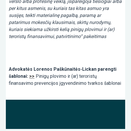
verslo arba profesinę veiklą, įsipareigoja tiesiogiai arba
per kitus asmenis, su kuriais tas kitas asmuo yra
susijęs, teikti materialinę pagalbą, paramą ar
patarimus mokesčių klausimais, skirtų nurodymų,
kuriais siekiama užkirsti kelią pinigų plovimui ir (ar)
teroristų finansavimui, patvirtinimo“ pakeitimas
Advokatės Lorenos Paškūnaitės-Lickan parengti
šablonai:
>>
Pinigų plovimo ir (ar) teroristų
finansavimo prevencijos įgyvendinimo tvarkos šablonai