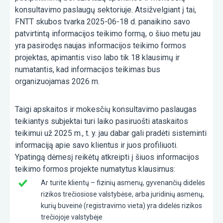
konsultavimo paslaugų sektoriuje. Atsižvelgiant į tai,
FNTT skubos tvarka 2025-06-18 d. panaikino savo
patvirtintą informacijos teikimo formą, o šiuo metu jau
yra pasirodęs naujas informacijos teikimo formos
projektas, apimantis viso labo tik 18 klausimų ir
numatantis, kad informacijos teikimas bus
organizuojamas 2026 m.
Taigi apskaitos ir mokesčių konsultavimo paslaugas
teikiantys subjektai turi laiko pasiruošti ataskaitos
teikimui už 2025 m., t. y. jau dabar gali pradėti sisteminti
informaciją apie savo klientus ir juos profiliuoti.
Ypatingą dėmesį reikėtų atkreipti į šiuos informacijos
teikimo formos projekte numatytus klausimus:
Ar turite klientų – fizinių asmenų, gyvenančių didelės
rizikos trečiosiose valstybėse, arba juridinių asmenų,
kurių buveinė (registravimo vieta) yra didelės rizikos
trečiojoje valstybėje