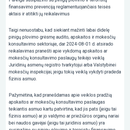
finansavimo prevenciją reglamentuojančiais teisės
aktais ir atitikti jų reikalavimus
Taigi nenuostabu, kad siekiant mažinti labai didelę
pinigų plovimo grėsmę audito, apskaitos ir mokesčių
konsultavimo sektoriuje, dar 2024-08-01 d. atsirado
reikalavimas pranešti apie vykdomą apskaitos ar
mokesčių konsultavimo paslaugų teikėjo veiklą
Juridinių asmenų registro tvarkytojui arba Valstybinei
mokesčių inspekcijai, jeigu tokią veiklą vykdyti pradeda
fizinis asmuo.
Pažymėtina, kad pranešdamas apie veiklos pradžią
apskaitos ar mokesčių konsultavimo paslaugas
teikiantis asmuo kartu patvirtina, kad jis pats (jeigu tai
fizinis asmuo) ar jo valdymo ar priežiūros organų nariai
bei naudos gavėjai (jeigu tai juridinis asmuo) yra
susipažinę su pinigų plovimo ir teroristų finansavimo