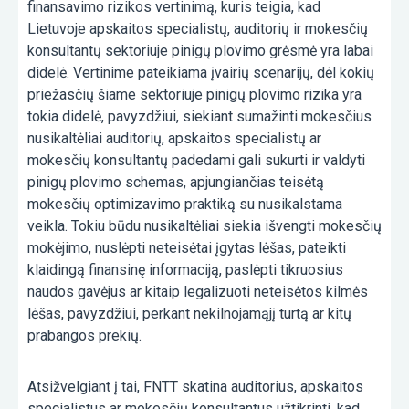
finansavimo rizikos vertinimą, kuris teigia, kad
Lietuvoje apskaitos specialistų, auditorių ir mokesčių
konsultantų sektoriuje pinigų plovimo grėsmė yra labai
didelė. Vertinime pateikiama įvairių scenarijų, dėl kokių
priežasčių šiame sektoriuje pinigų plovimo rizika yra
tokia didelė, pavyzdžiui, siekiant sumažinti mokesčius
nusikaltėliai auditorių, apskaitos specialistų ar
mokesčių konsultantų padedami gali sukurti ir valdyti
pinigų plovimo schemas, apjungiančias teisėtą
mokesčių optimizavimo praktiką su nusikalstama
veikla. Tokiu būdu nusikaltėliai siekia išvengti mokesčių
mokėjimo, nuslėpti neteisėtai įgytas lėšas, pateikti
klaidingą finansinę informaciją, paslėpti tikruosius
naudos gavėjus ar kitaip legalizuoti neteisėtos kilmės
lėšas, pavyzdžiui, perkant nekilnojamąjį turtą ar kitų
prabangos prekių.
Atsižvelgiant į tai, FNTT skatina auditorius, apskaitos
specialistus ar mokesčių konsultantus užtikrinti, kad