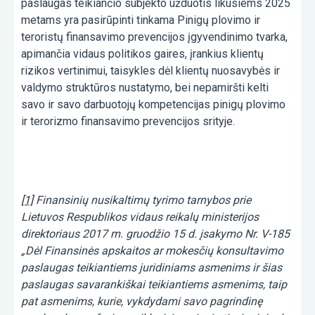
paslaugas teikiančio subjekto užduotis likusiems 2025
metams yra pasirūpinti tinkama Pinigų plovimo ir
teroristų finansavimo prevencijos įgyvendinimo tvarka,
apimančia vidaus politikos gaires, įrankius klientų
rizikos vertinimui, taisykles dėl klientų nuosavybės ir
valdymo struktūros nustatymo, bei nepamiršti kelti
savo ir savo darbuotojų kompetencijas pinigų plovimo
ir terorizmo finansavimo prevencijos srityje.
[1]
Finansinių nusikaltimų tyrimo tarnybos prie
Lietuvos Respublikos vidaus reikalų ministerijos
direktoriaus 2017 m. gruodžio 15 d. įsakymo Nr. V-185
„Dėl Finansinės apskaitos ar mokesčių konsultavimo
paslaugas teikiantiems juridiniams asmenims ir šias
paslaugas savarankiškai teikiantiems asmenims, taip
pat asmenims, kurie, vykdydami savo pagrindinę