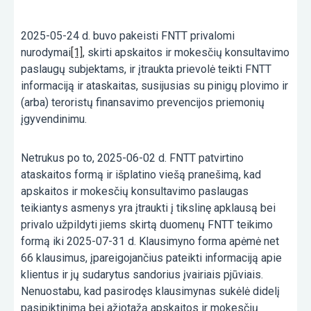
2025-05-24 d. buvo pakeisti FNTT privalomi
nurodymai
[1]
, skirti apskaitos ir mokesčių konsultavimo
paslaugų subjektams, ir įtraukta prievolė teikti FNTT
informaciją ir ataskaitas, susijusias su pinigų plovimo ir
(arba) teroristų finansavimo prevencijos priemonių
įgyvendinimu.
Netrukus po to, 2025-06-02 d. FNTT patvirtino
ataskaitos formą ir išplatino viešą pranešimą, kad
apskaitos ir mokesčių konsultavimo paslaugas
teikiantys asmenys yra įtraukti į tikslinę apklausą bei
privalo užpildyti jiems skirtą duomenų FNTT teikimo
formą iki 2025-07-31 d. Klausimyno forma apėmė net
66 klausimus, įpareigojančius pateikti informaciją apie
klientus ir jų sudarytus sandorius įvairiais pjūviais.
Nenuostabu, kad pasirodęs klausimynas sukėlė didelį
pasipiktinimą bei ažiotažą apskaitos ir mokesčių