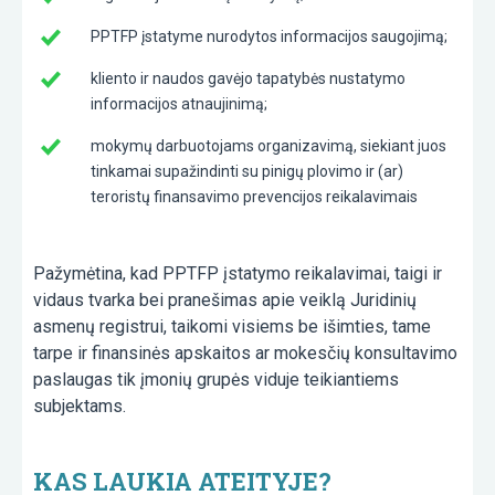
PPTFP įstatyme nurodytos informacijos saugojimą;
kliento ir naudos gavėjo tapatybės nustatymo
informacijos atnaujinimą;
mokymų darbuotojams organizavimą, siekiant juos
tinkamai supažindinti su pinigų plovimo ir (ar)
teroristų finansavimo prevencijos reikalavimais
Pažymėtina, kad PPTFP įstatymo reikalavimai, taigi ir
vidaus tvarka bei pranešimas apie veiklą Juridinių
asmenų registrui, taikomi visiems be išimties, tame
tarpe ir finansinės apskaitos ar mokesčių konsultavimo
paslaugas tik įmonių grupės viduje teikiantiems
subjektams.
KAS LAUKIA ATEITYJE?