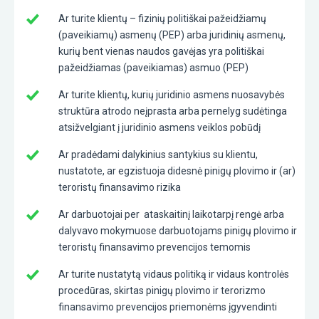
Ar turite klientų – fizinių politiškai pažeidžiamų
(paveikiamų) asmenų (PEP) arba juridinių asmenų,
kurių bent vienas naudos gavėjas yra politiškai
pažeidžiamas (paveikiamas) asmuo (PEP)
Ar turite klientų, kurių juridinio asmens nuosavybės
struktūra atrodo neįprasta arba pernelyg sudėtinga
atsižvelgiant į juridinio asmens veiklos pobūdį
Ar pradėdami dalykinius santykius su klientu,
nustatote, ar egzistuoja didesnė pinigų plovimo ir (ar)
teroristų finansavimo rizika
Ar darbuotojai per ataskaitinį laikotarpį rengė arba
dalyvavo mokymuose darbuotojams pinigų plovimo ir
teroristų finansavimo prevencijos temomis
Ar turite nustatytą vidaus politiką ir vidaus kontrolės
procedūras, skirtas pinigų plovimo ir terorizmo
finansavimo prevencijos priemonėms įgyvendinti