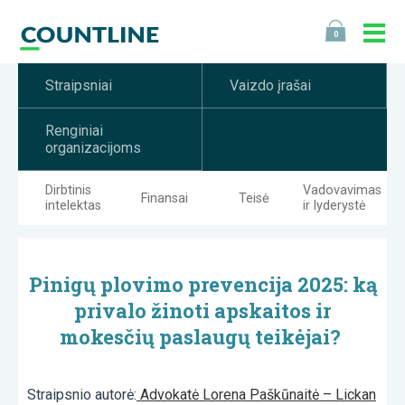
0
Straipsniai
Vaizdo įrašai
Renginiai
organizacijoms
Dirbtinis
Vadovavimas
Finansai
Teisė
intelektas
ir lyderystė
Pinigų
plovimo
prevencija
2025:
ką
privalo
žinoti
apskaitos
ir
mokesčių
paslaugų
teikėjai
?
Straipsnio autorė:
Advokatė
Lorena
Paškūnaitė
–
Lickan