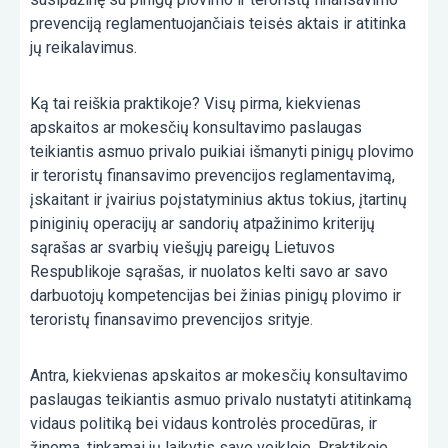
prevenciją reglamentuojančiais teisės aktais ir atitinka
jų reikalavimus.
Ką tai reiškia praktikoje? Visų pirma, kiekvienas
apskaitos ar mokesčių konsultavimo paslaugas
teikiantis asmuo privalo puikiai išmanyti pinigų plovimo
ir teroristų finansavimo prevencijos reglamentavimą,
įskaitant ir įvairius poįstatyminius aktus tokius, įtartinų
piniginių operacijų ar sandorių atpažinimo kriterijų
sąrašas ar svarbių viešųjų pareigų Lietuvos
Respublikoje sąrašas, ir nuolatos kelti savo ar savo
darbuotojų kompetencijas bei žinias pinigų plovimo ir
teroristų finansavimo prevencijos srityje.
Antra, kiekvienas apskaitos ar mokesčių konsultavimo
paslaugas teikiantis asmuo privalo nustatyti atitinkamą
vidaus politiką bei vidaus kontrolės procedūras, ir
žinoma, tinkamai jų laikytis savo veikloje. Praktikoje