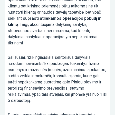
klientų patikrinimo priemonės būtų taikomos ne tik
nustatyti klientų ar naudos gavėjų tapatybę, bet ypač
siekiant
suprasti atliekamos operacijos pobūdį ir
kilmę
. Taigi, akcentuojama dalykinių santykių
stebėsenos svarba ir nerimaujama, kad klientų
dalykiniai santykiai ir operacijos yra nepakankamai
tikrinami.
Galiausiai, rizikingiausiais sektoriaus dalyviais
nurodomi savarankiškai paslaugas teikiantys fiziniai
asmenys ir mažesnės įmonės, užsiimančios apskaitos,
audito veikla ir mokesčių konsultacijomis, kurie gali
turėti nepakankamą supratimą apie Pinigų plovimo ir
teroristų finansavimo prevencijos įstatymo
reikalavimus, ypač tais atvejais, kai įmonėje yra nuo 1 iki
5 darbuotojų.
Pareiga susipažinti su pinigų plovimo ir teroristų