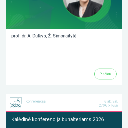
prof. dr. A. Dulkys
,
Ž. Simonaitytė
Plačiau
Konferencija
6 ak. val.
270€
(+ PVM)
Kalėdinė konferencija buhalteriams 2026