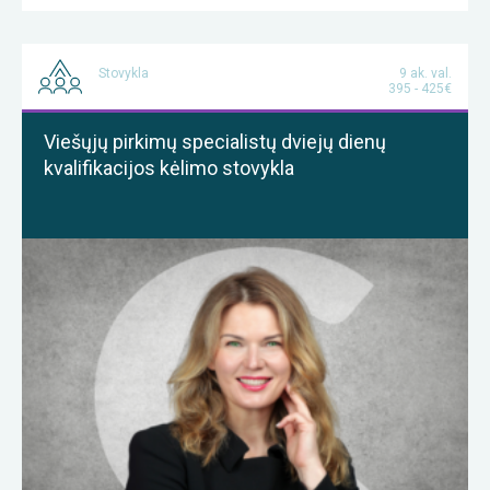
Stovykla
9 ak. val.
395 - 425€
Viešųjų pirkimų specialistų dviejų dienų
kvalifikacijos kėlimo stovykla