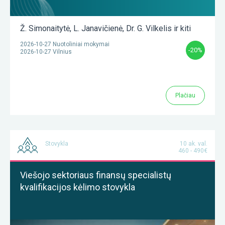
Ž. Simonaitytė
,
L. Janavičienė
,
Dr. G. Vilkelis
ir kiti
2026-10-27 Nuotoliniai mokymai
-20%
2026-10-27 Vilnius
Plačiau
Stovykla
10 ak. val.
460 - 490€
Viešojo sektoriaus finansų specialistų
kvalifikacijos kėlimo stovykla