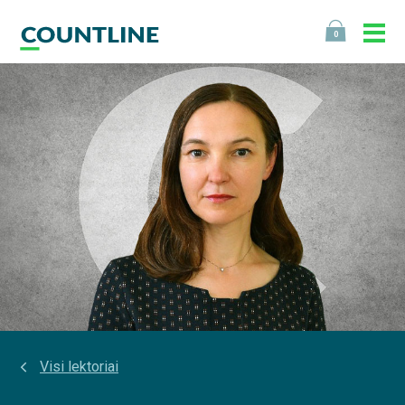
0
Visi lektoriai