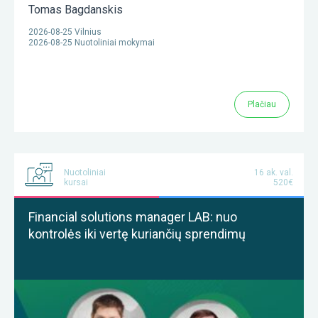
Tomas Bagdanskis
2026-08-25 Vilnius
2026-08-25 Nuotoliniai mokymai
Plačiau
Nuotoliniai
16 ak. val.
kursai
520€
Financial solutions manager LAB: nuo
kontrolės iki vertę kuriančių sprendimų