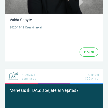
Vaida Šopytė
2026-11-19 Druskininkai
Plačiau
Nuotolinis
5 ak. val.
seminaras
130€
(+ PVM)
Mėnesis iki DAS: spėjate ar vejatės?