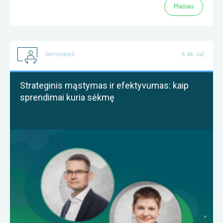
Plačiau
Seminaras
6 ak. val.
Strateginis mąstymas ir efektyvumas: kaip
sprendimai kuria sėkmę