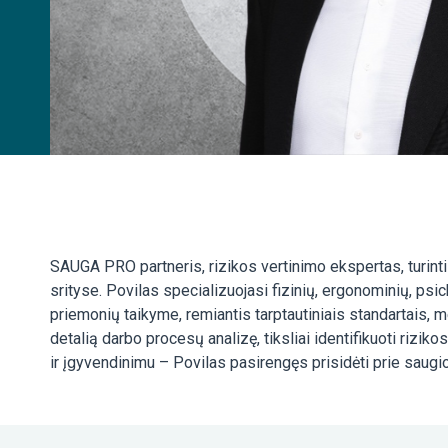
SAUGA PRO partneris, rizikos vertinimo ekspertas, turintis
srityse. Povilas specializuojasi fizinių, ergonominių, psi
priemonių taikyme, remiantis tarptautiniais standartais, met
detalią darbo procesų analizę, tiksliai identifikuoti riziko
ir įgyvendinimu – Povilas pasirengęs prisidėti prie saugio