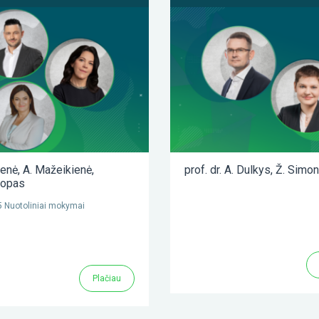
ienė
,
A. Mažeikienė
,
prof. dr. A. Dulkys
,
Ž. Simon
lopas
 Nuotoliniai mokymai
Plačiau