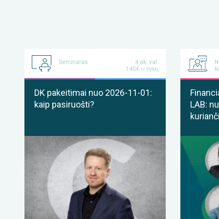
Seminaras
4 ak. val.
N
140€
k
(+ PVM)
DK pakeitimai nuo 2026-11-01:
Financi
kaip pasiruošti?
LAB: nu
kurianč