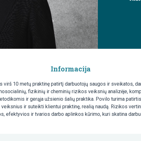
Informacija
 virš 10 metų praktinę patirtį darbuotojų saugos ir sveikatos, dar
chosocialinių, fizikinių ir cheminių rizikos veiksnių analizėje, ko
odikomis ir gerąja užsienio šalių praktika. Povilo turima patirtis r
s veiksnius ir suteikti klientui praktinę, realią naudą. Rizikos vert
s, efektyvios ir tvarios darbo aplinkos kūrimo, kuri skatina darb