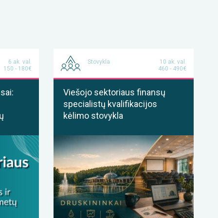
6 ak. val.
Stovykla
10 ak. val.
150 - 180€
460 - 490€
sai:
Viešojo sektoriaus finansų
specialistų kvalifikacijos
ų
kėlimo stovykla