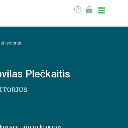
0
si lektoriai
vilas Plečkaitis
KTORIUS
ikos vertinimo ekspertas