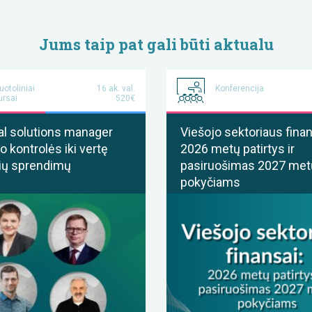
Jums taip pat gali būti aktualu
uotoliniai
16 ak. val.
Konferencija
ursai
520€
al solutions manager
Viešojo sektoriaus finan
o kontrolės iki vertę
2026 metų patirtys ir
ių sprendimų
pasiruošimas 2027 met
pokyčiams