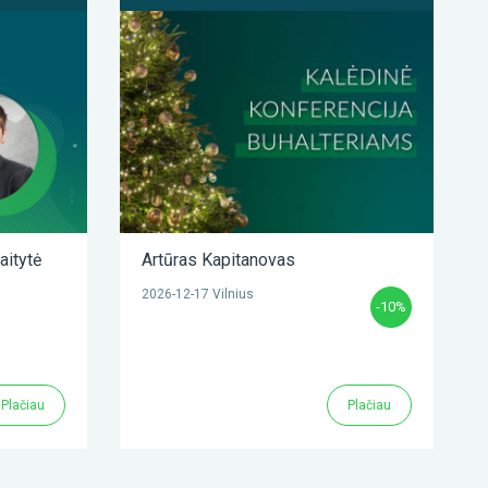
aitytė
Artūras Kapitanovas
2026-12-17 Vilnius
-10%
Plačiau
Plačiau