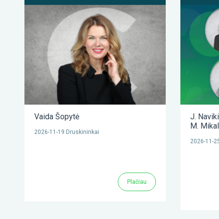
Vaida Šopytė
J. Navik
M. Mika
2026-11-19 Druskininkai
2026-11-25
Plačiau