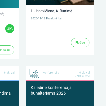
L. Janavičienė
,
A. Butrimė
enė
,
2026-11-12 Druskininkai
-20%
Plačiau
Plačiau
6 ak. val.
Konferencija
6 ak. val.
270€
(+ PVM)
r
Kalėdinė konferencija
ndimai
buhalteriams 2026