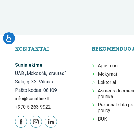
KONTAKTAI
REKOMENDUO
Susisiekime
Apie mus
UAB „Mokesčių srautas“
Mokymai
Sėlių g. 33, Vilnius
Lektoriai
Pašto kodas: 08109
Asmens duomenų
politika
info@countline.lt
Personal data pr
+370 5 263 9922
policy
DUK