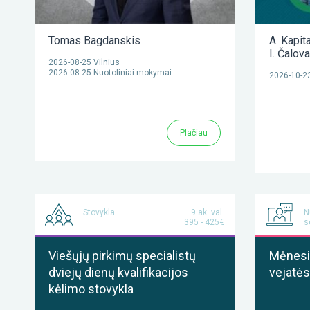
Tomas Bagdanskis
A. Kapit
I. Čalov
2026-08-25 Vilnius
2026-08-25 Nuotoliniai mokymai
2026-10-23
Plačiau
Stovykla
9 ak. val.
N
395 - 425€
s
Viešųjų pirkimų specialistų
Mėnesis
dviejų dienų kvalifikacijos
vejatės
kėlimo stovykla