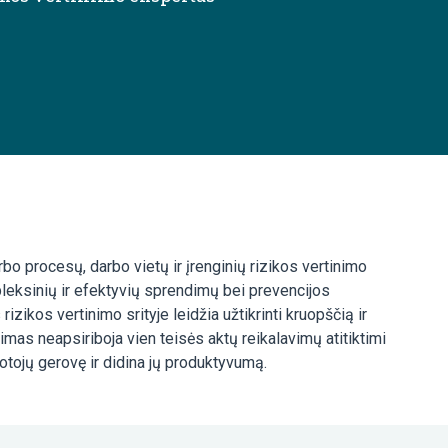
bo procesų, darbo vietų ir įrenginių rizikos vertinimo
mpleksinių ir efektyvių sprendimų bei prevencijos
izikos vertinimo srityje leidžia užtikrinti kruopščią ir
inimas neapsiriboja vien teisės aktų reikalavimų atitiktimi
uotojų gerovę ir didina jų produktyvumą.