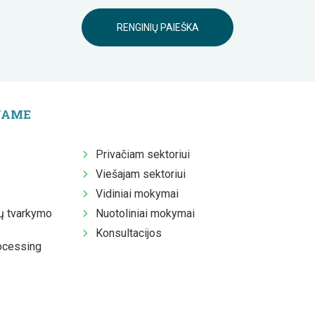
RENGINIŲ PAIEŠKA
JAME
Privačiam sektoriui
Viešajam sektoriui
Vidiniai mokymai
 tvarkymo
Nuotoliniai mokymai
Konsultacijos
ocessing