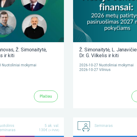
anovas
,
Ž. Simonaitytė
,
Ž. Simonaitytė
,
L. Janaviči
as
ir kiti
Dr. G. Vilkelis
ir kiti
 Nuotoliniai mokymai
2026-10-27 Nuotoliniai mokymai
2026-10-27 Vilnius
Plačiau
uotolinis
5 ak. val.
Seminaras
eminaras
130€
(+ PVM)