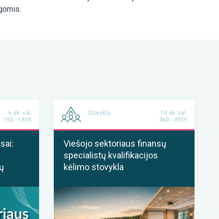
egomis.
6 ak. val.
Stovykla
10 ak. val.
150 - 180€
460 - 490€
sai:
Viešojo sektoriaus finansų
specialistų kvalifikacijos
ų
kėlimo stovykla