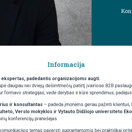
Kon
Informacija
ekspertas, padedantis organizacijoms augti.
ukaupė daugiau nei dviejų dešimtmečių patirtį įvairiose B2B pa
kur formavo strategijas, vedė derybas ir kūrė sprendimus, padėjus
rius ir konsultantas
– padeda įmonėms geriau pažinti klientus, k
ulteto, Verslo mokyklos ir Vytauto Didžiojo universiteto E
airių konferencijų pranešėjas.
komunikacijos temas paversti suprantamomis bei praktiškai prit