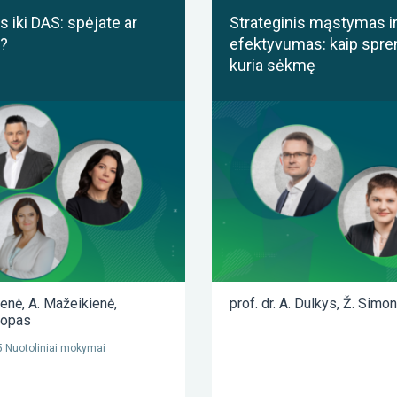
 iki DAS: spėjate ar
Strateginis mąstymas i
?
efektyvumas: kaip spre
kuria sėkmę
ienė
,
A. Mažeikienė
,
prof. dr. A. Dulkys
,
Ž. Simon
lopas
 Nuotoliniai mokymai