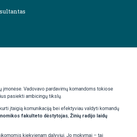
sultantas
slaugų įmonėse. Vadovavo pardavimų komandoms tokiose
ius pasiekti ambicingų tikslų.
urti įtaigią komunikaciją bei efektyviau valdyti komandų
konomikos fakulteto dėstytojas
,
Žinių radijo laidų
aikomomis kiekvienam dalyviui. Jo mokymai – tai