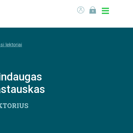
0
si lektoriai
indaugas
astauskas
KTORIUS