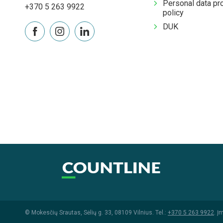
Personal data pr
+370 5 263 9922
policy
DUK
© Mokesčių Srautas, Sėlių g. 33, 08109 Vilnius. Tel.:
+370 5 263 9922
. Į