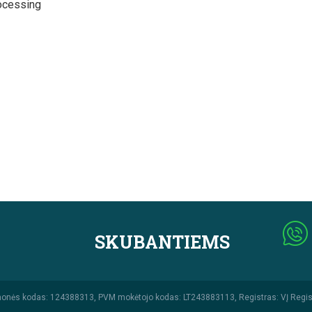
ocessing
SKUBANTIEMS
monės kodas: 124388313, PVM mokėtojo kodas: LT243883113, Registras: VĮ Regis