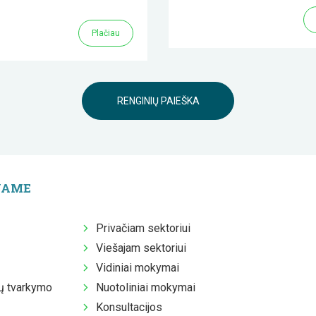
Plačiau
RENGINIŲ PAIEŠKA
JAME
Privačiam sektoriui
Viešajam sektoriui
Vidiniai mokymai
 tvarkymo
Nuotoliniai mokymai
Konsultacijos