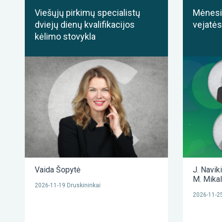
Viešųjų pirkimų specialistų
Mėnesis
dviejų dienų kvalifikacijos
vejatės
kėlimo stovykla
Vaida Šopytė
J. Navik
M. Mika
2026-11-19 Druskininkai
2026-11-25