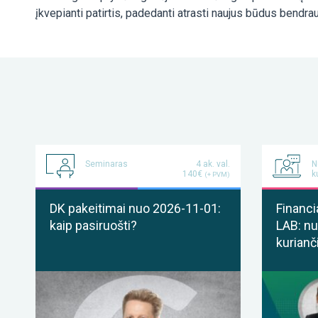
įkvepianti patirtis, padedanti atrasti naujus būdus bendraut
Seminaras
4 ak. val.
N
140€
k
(+ PVM)
DK pakeitimai nuo 2026-11-01:
Financi
kaip pasiruošti?
LAB: nu
kurianč