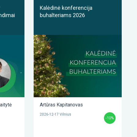
r
Kalėdinė konferencija
ndimai
buhalteriams 2026
aitytė
Artūras Kapitanovas
2026-12-17 Vilnius
-10%