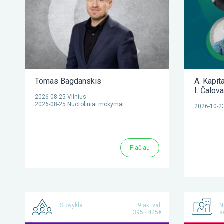
Tomas Bagdanskis
A. Kapit
I. Čalov
2026-08-25 Vilnius
2026-08-25 Nuotoliniai mokymai
2026-10-23
Plačiau
Stovykla
9 ak. val.
N
395 - 425€
s