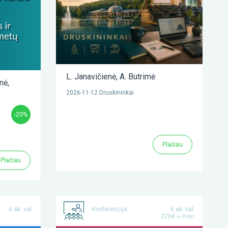
L. Janavičienė
,
A. Butrimė
enė
,
2026-11-12 Druskininkai
-20%
Plačiau
Plačiau
6 ak. val.
Konferencija
6 ak. val.
270€
(+ PVM)