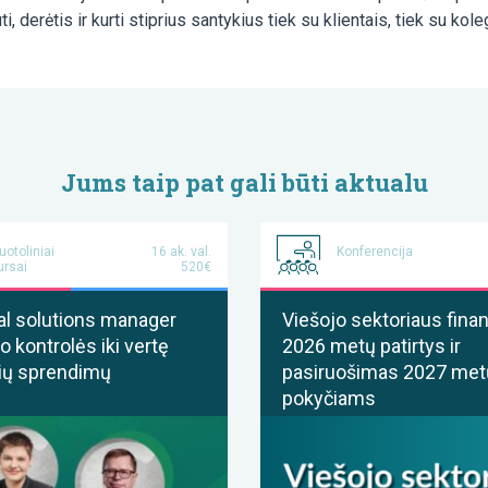
i, derėtis ir kurti stiprius santykius tiek su klientais, tiek su kol
Jums taip pat gali būti aktualu
uotoliniai
16 ak. val.
Konferencija
ursai
520€
al solutions manager
Viešojo sektoriaus finan
o kontrolės iki vertę
2026 metų patirtys ir
ių sprendimų
pasiruošimas 2027 met
pokyčiams