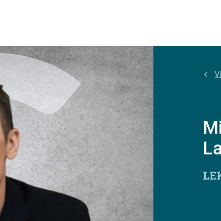
Vi
M
L
LE