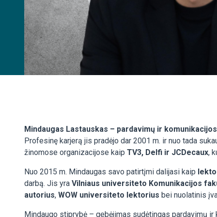
Mindaugas Lastauskas – pardavimų ir komunikacijos 
Profesinę karjerą jis pradėjo dar 2001 m. ir nuo tada s
žinomose organizacijose kaip
TV3, Delfi ir JCDecaux
, 
Nuo 2015 m. Mindaugas savo patirtįmi dalijasi kaip
lekto
darbą. Jis yra
Vilniaus universiteto Komunikacijos fak
autorius
,
WOW universiteto lektorius
bei nuolatinis įv
Mindaugo stiprybė – gebėjimas sudėtingas pardavimų ir 