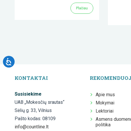
Plačiau
KONTAKTAI
REKOMENDUO
Susisiekime
Apie mus
UAB „Mokesčių srautas“
Mokymai
Sėlių g. 33, Vilnius
Lektoriai
Pašto kodas: 08109
Asmens duomenų
politika
info@countline.lt