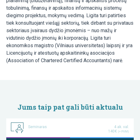
planavimą (biudžetavimą), finansų ir apskaitos procesų
tobulinimą, finansų ir apskaitos informacinių sistemų
diegimo projektus, mokymų vedimą. Ligita turi patirties
tiek konsultuojant viešąjį sektorių, tiek dirbant su privataus
sektoriaus įvairaus dydžio įmonėmis – nuo mažų ir
vidutinio dydžio įmonių iki korporacijų. Ligita turi
ekonomikos magistro (Vilniaus universitetas) laipsnį ir yra
Licencijuotų ir atestuotų apskaitininkų asociacijos
(Association of Chartered Certified Accountants) narė.
Jums taip pat gali būti aktualu
Seminaras
4 ak. val.
140€
(+ PVM)