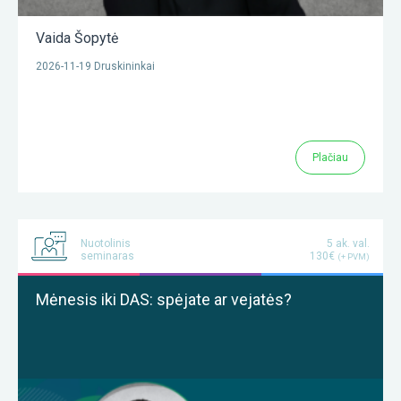
Vaida Šopytė
2026-11-19 Druskininkai
Plačiau
Nuotolinis
5 ak. val.
seminaras
130€
(+ PVM)
Mėnesis iki DAS: spėjate ar vejatės?