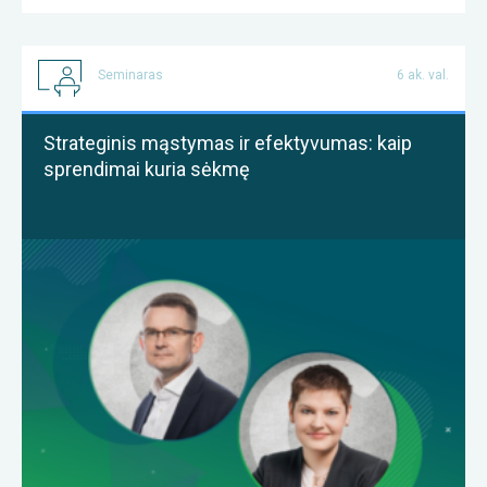
Seminaras
6 ak. val.
Strateginis mąstymas ir efektyvumas: kaip
sprendimai kuria sėkmę