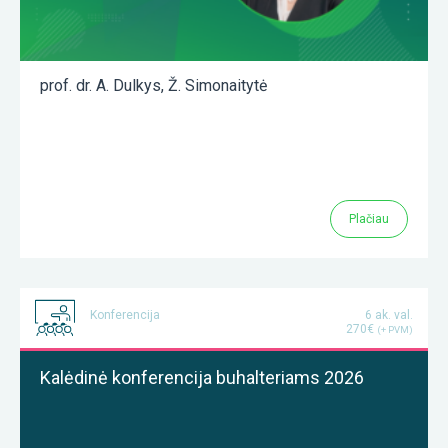
prof. dr. A. Dulkys
,
Ž. Simonaitytė
Plačiau
Konferencija
6 ak. val.
270€
(+ PVM)
Kalėdinė konferencija buhalteriams 2026