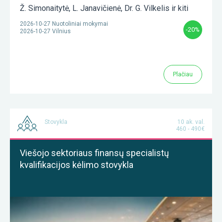
Ž. Simonaitytė
,
L. Janavičienė
,
Dr. G. Vilkelis
ir kiti
2026-10-27 Nuotoliniai mokymai
-20%
2026-10-27 Vilnius
Plačiau
Stovykla
10 ak. val.
460 - 490€
Viešojo sektoriaus finansų specialistų
kvalifikacijos kėlimo stovykla