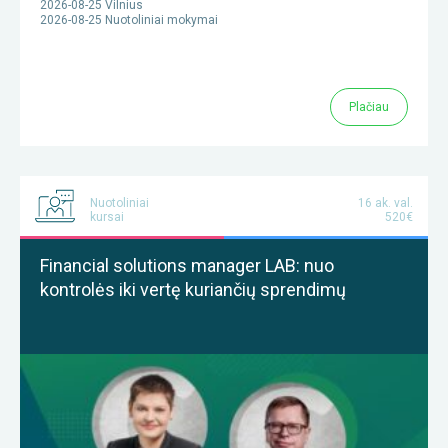
2026-08-25 Vilnius
2026-08-25 Nuotoliniai mokymai
Plačiau
Nuotoliniai
16 ak. val.
kursai
520€
Financial solutions manager LAB: nuo
kontrolės iki vertę kuriančių sprendimų