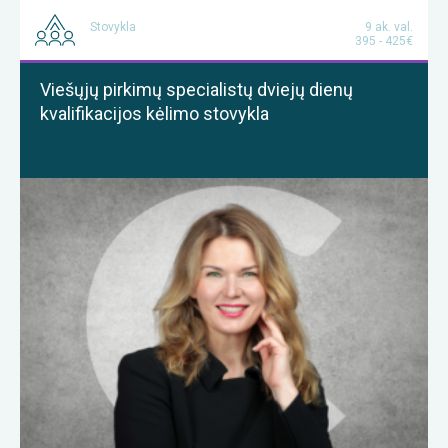
Stovykla
9 ak. val.
395 - 425€
Viešųjų pirkimų specialistų dviejų dienų
kvalifikacijos kėlimo stovykla