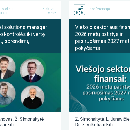
uotoliniai
16 ak. val.
Konferencija
ursai
520€
al solutions manager
Viešojo sektoriaus finan
o kontrolės iki vertę
2026 metų patirtys ir
ių sprendimų
pasiruošimas 2027 met
pokyčiams
anovas
,
Ž. Simonaitytė
,
Ž. Simonaitytė
,
L. Janaviči
as
ir kiti
Dr. G. Vilkelis
ir kiti