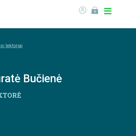
0
si lektoriai
ratė Bučienė
KTORĖ