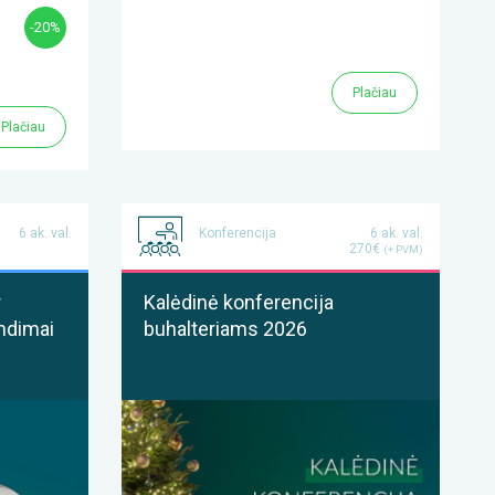
-20%
Plačiau
Plačiau
6 ak. val.
Konferencija
6 ak. val.
270€
(+ PVM)
r
Kalėdinė konferencija
ndimai
buhalteriams 2026