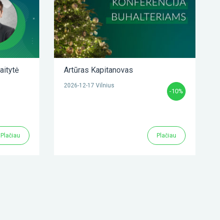
aitytė
Artūras Kapitanovas
2026-12-17 Vilnius
-10%
Plačiau
Plačiau