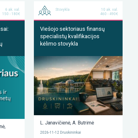
6 ak. val.
Stovykla
10 ak. val.
150 - 180€
460 - 490€
sai:
Viešojo sektoriaus finansų
specialistų kvalifikacijos
ų
kėlimo stovykla
L. Janavičienė
,
A. Butrimė
enė
,
2026-11-12 Druskininkai