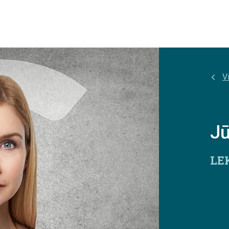
Vi
Jū
LE