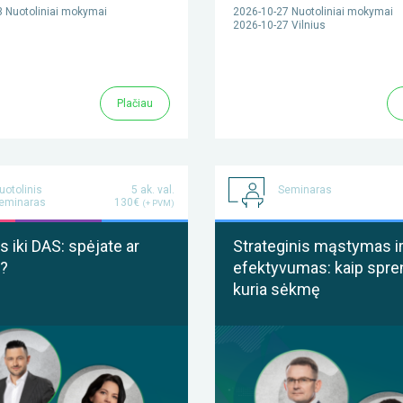
 Nuotoliniai mokymai
2026-10-27 Nuotoliniai mokymai
2026-10-27 Vilnius
Plačiau
uotolinis
5 ak. val.
Seminaras
eminaras
130€
(+ PVM)
 iki DAS: spėjate ar
Strateginis mąstymas i
?
efektyvumas: kaip spre
kuria sėkmę