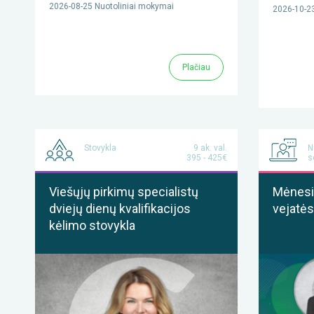
2026-08-25 Nuotoliniai mokymai
2026-10-23
Plačiau
Stovykla
9 ak. val.
N
395 - 425€
s
Viešųjų pirkimų specialistų
Mėnesis
dviejų dienų kvalifikacijos
vejatės
kėlimo stovykla