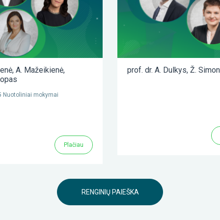
ienė
,
A. Mažeikienė
,
prof. dr. A. Dulkys
,
Ž. Simon
lopas
 Nuotoliniai mokymai
Plačiau
RENGINIŲ PAIEŠKA