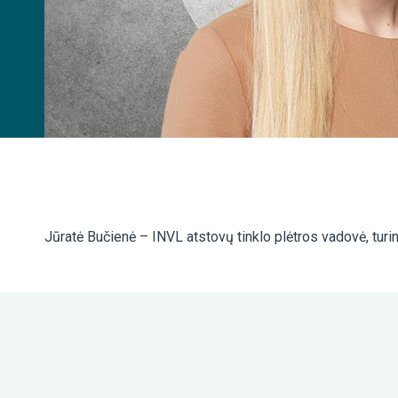
Jūratė Bučienė – INVL atstovų tinklo plėtros vadovė, turint