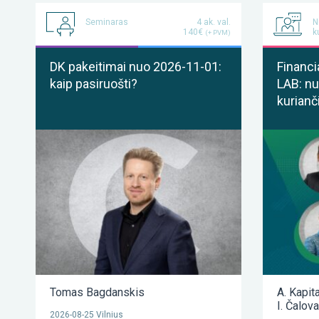
Seminaras
4 ak. val.
N
140€
k
(+ PVM)
DK pakeitimai nuo 2026-11-01:
Financi
kaip pasiruošti?
LAB: nu
kurianč
Tomas Bagdanskis
A. Kapit
I. Čalov
2026-08-25 Vilnius