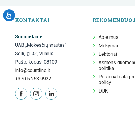
KONTAKTAI
REKOMENDUO
Susisiekime
Apie mus
UAB „Mokesčių srautas“
Mokymai
Sėlių g. 33, Vilnius
Lektoriai
Pašto kodas: 08109
Asmens duomenų
politika
info@countline.lt
Personal data pr
+370 5 263 9922
policy
DUK