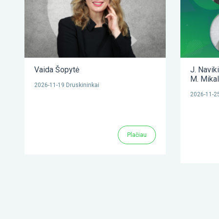
Vaida Šopytė
J. Navik
M. Mika
2026-11-19 Druskininkai
2026-11-25
Plačiau