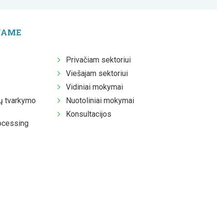
JAME
Privačiam sektoriui
Viešajam sektoriui
Vidiniai mokymai
 tvarkymo
Nuotoliniai mokymai
Konsultacijos
ocessing