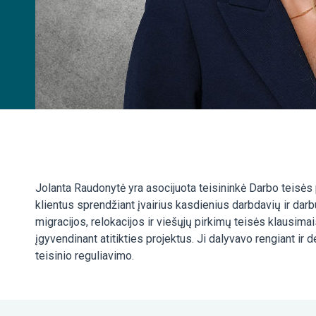
Jolanta Raudonytė yra asocijuota teisininkė Darbo teisės
klientus sprendžiant įvairius kasdienius darbdavių ir da
migracijos, relokacijos ir viešųjų pirkimų teisės klausimai
įgyvendinant atitikties projektus. Ji dalyvavo rengiant ir 
teisinio reguliavimo.