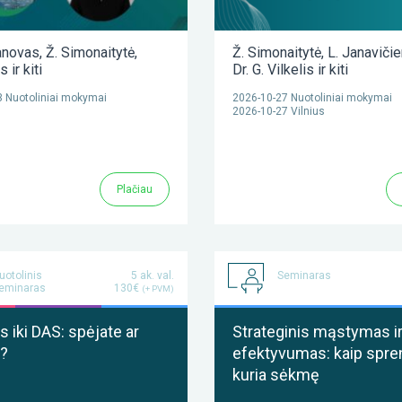
anovas
,
Ž. Simonaitytė
,
Ž. Simonaitytė
,
L. Janaviči
as
ir kiti
Dr. G. Vilkelis
ir kiti
 Nuotoliniai mokymai
2026-10-27 Nuotoliniai mokymai
2026-10-27 Vilnius
Plačiau
uotolinis
5 ak. val.
Seminaras
eminaras
130€
(+ PVM)
 iki DAS: spėjate ar
Strateginis mąstymas i
?
efektyvumas: kaip spre
kuria sėkmę