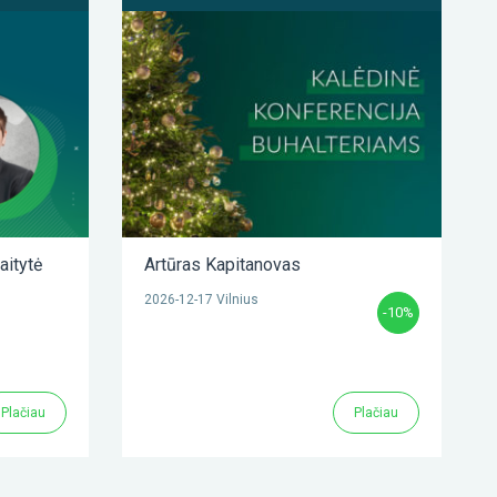
aitytė
Artūras Kapitanovas
2026-12-17 Vilnius
-10%
Plačiau
Plačiau