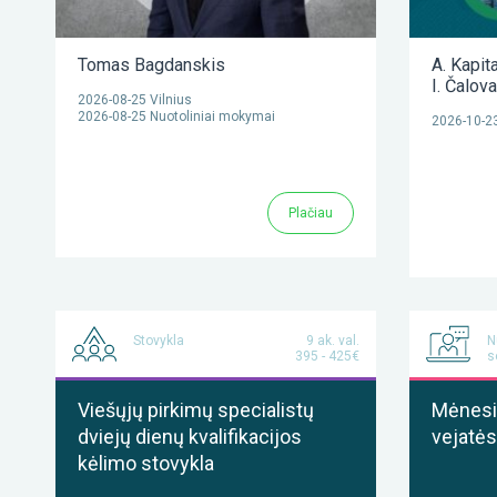
Tomas Bagdanskis
A. Kapit
I. Čalov
2026-08-25 Vilnius
2026-08-25 Nuotoliniai mokymai
2026-10-23
Plačiau
Stovykla
9 ak. val.
N
395 - 425€
s
Viešųjų pirkimų specialistų
Mėnesis
dviejų dienų kvalifikacijos
vejatės
kėlimo stovykla