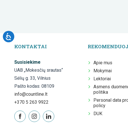
KONTAKTAI
REKOMENDUO
Susisiekime
Apie mus
UAB „Mokesčių srautas“
Mokymai
Sėlių g. 33, Vilnius
Lektoriai
Pašto kodas: 08109
Asmens duomenų
politika
info@countline.lt
Personal data pr
+370 5 263 9922
policy
DUK