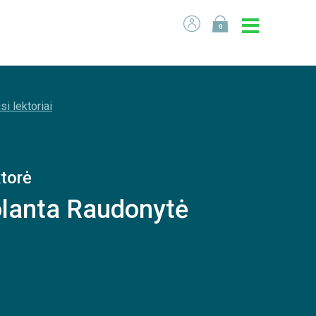
0
si lektoriai
torė
lanta Raudonytė