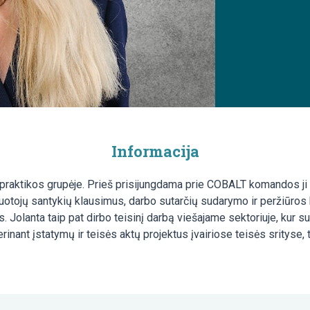
Informacija
 praktikos grupėje. Prieš prisijungdama prie COBALT komandos ji 
rbuotojų santykių klausimus, darbo sutarčių sudarymo ir peržiūro
s. Jolanta taip pat dirbo teisinį darbą viešajame sektoriuje, kur su
derinant įstatymų ir teisės aktų projektus įvairiose teisės sritys