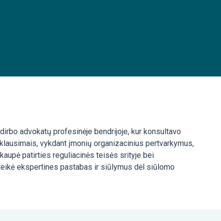
dirbo advokatų profesinėje bendrijoje, kur konsultavo
s klausimais, vykdant įmonių organizacinius pertvarkymus,
kaupė patirties reguliacinės teisės srityje bei
e, teikė ekspertines pastabas ir siūlymus dėl siūlomo