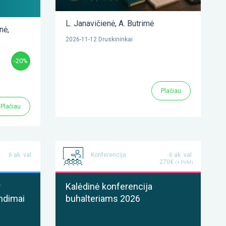
L. Janavičienė
,
A. Butrimė
enė
,
2026-11-12 Druskininkai
-20%
Plačiau
Plačiau
6 ak. val.
Konferencija
6 ak. val.
270€
(+ PVM)
r
Kalėdinė konferencija
ndimai
buhalteriams 2026