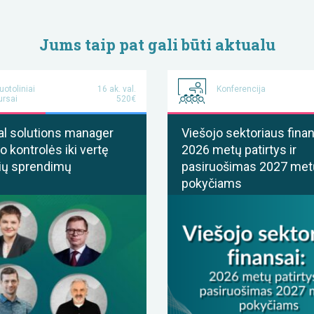
Jums taip pat gali būti aktualu
uotoliniai
16 ak. val.
Konferencija
ursai
520€
al solutions manager
Viešojo sektoriaus finan
o kontrolės iki vertę
2026 metų patirtys ir
ių sprendimų
pasiruošimas 2027 met
pokyčiams