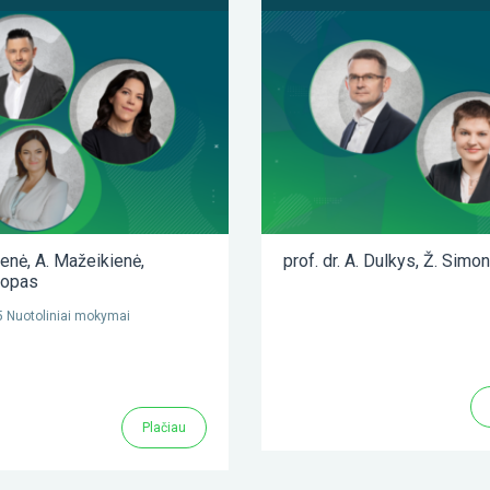
ienė
,
A. Mažeikienė
,
prof. dr. A. Dulkys
,
Ž. Simon
lopas
 Nuotoliniai mokymai
Plačiau