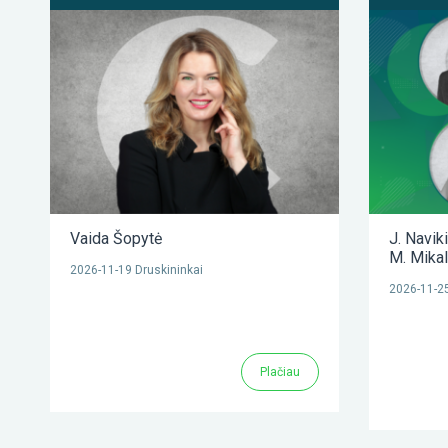
Vaida Šopytė
J. Navik
M. Mika
2026-11-19 Druskininkai
2026-11-25
Plačiau