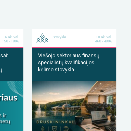
6 ak. val.
Stovykla
10 ak. val.
150 - 180€
460 - 490€
sai:
Viešojo sektoriaus finansų
specialistų kvalifikacijos
ų
kėlimo stovykla