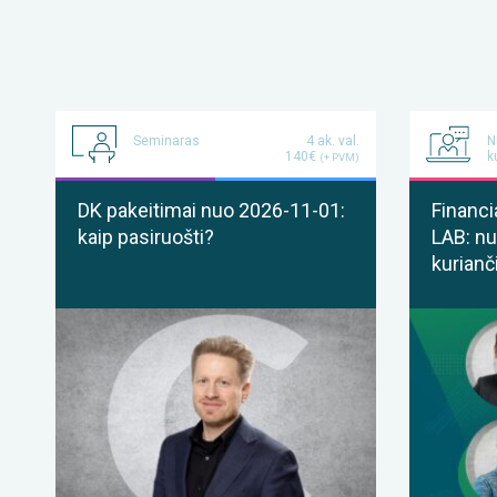
Seminaras
4 ak. val.
N
140€
k
(+ PVM)
DK pakeitimai nuo 2026-11-01:
Financi
kaip pasiruošti?
LAB: nu
kurianč