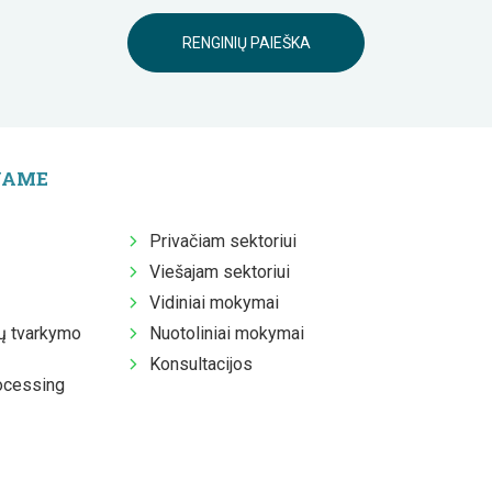
RENGINIŲ PAIEŠKA
JAME
Privačiam sektoriui
Viešajam sektoriui
Vidiniai mokymai
 tvarkymo
Nuotoliniai mokymai
Konsultacijos
ocessing