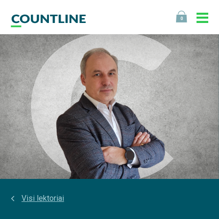
0
Visi lektoriai