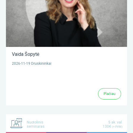
Vaida Šopytė
2026-11-19 Druskininkai
Plačiau
Nuotolinis
5 ak. val.
seminaras
130€
(+ PVM)