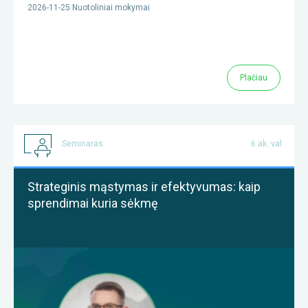
2026-11-25 Nuotoliniai mokymai
Plačiau
Seminaras
6 ak. val.
Strateginis mąstymas ir efektyvumas: kaip
sprendimai kuria sėkmę