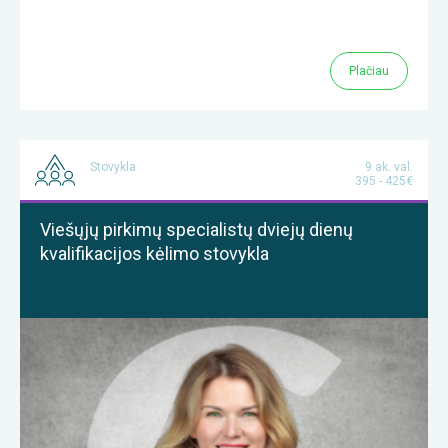
Plačiau
Stovykla
9 ak. val.
395 - 425€
Viešųjų pirkimų specialistų dviejų dienų
kvalifikacijos kėlimo stovykla