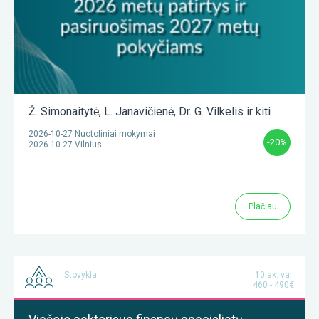
Ž. Simonaitytė
,
L. Janavičienė
,
Dr. G. Vilkelis
ir kiti
2026-10-27 Nuotoliniai mokymai
-20%
2026-10-27 Vilnius
Plačiau
Stovykla
10 ak. val.
460 - 490€