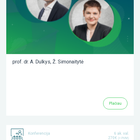
prof. dr. A. Dulkys
,
Ž. Simonaitytė
Plačiau
Konferencija
6 ak. val.
270€
(+ PVM)