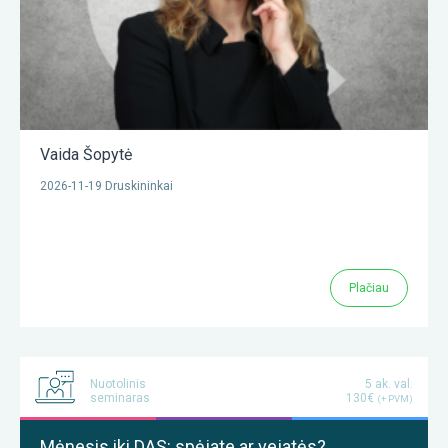
Vaida Šopytė
2026-11-19 Druskininkai
Plačiau
Nuotolinis
5 ak. val.
seminaras
130€
(+ PVM)
Mėnesis iki DAS: spėjate ar vejatės?