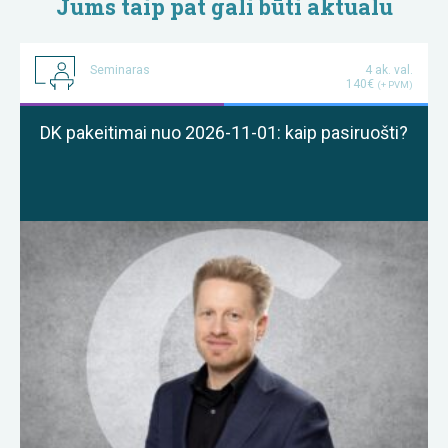
Jums taip pat gali būti aktualu
Seminaras
4 ak. val.
140€
(+ PVM)
DK pakeitimai nuo 2026-11-01: kaip pasiruošti?