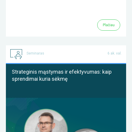
Plačiau
Seminaras
6 ak. val.
Strateginis mąstymas ir efektyvumas: kaip
sprendimai kuria sėkmę