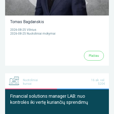
Tomas Bagdanskis
2026-08-25 Vilnius
2026-08-25 Nuotoliniai mokymai
Plačiau
Nuotoliniai
16 ak. val.
kursai
520€
Financial solutions manager LAB: nuo
kontrolės iki vertę kuriančių sprendimų