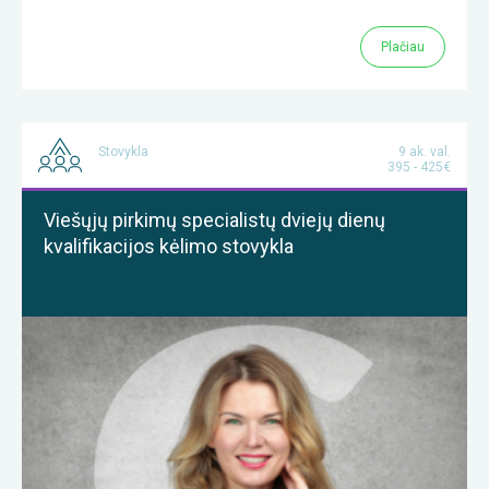
Plačiau
Stovykla
9 ak. val.
395 - 425€
Viešųjų pirkimų specialistų dviejų dienų
kvalifikacijos kėlimo stovykla