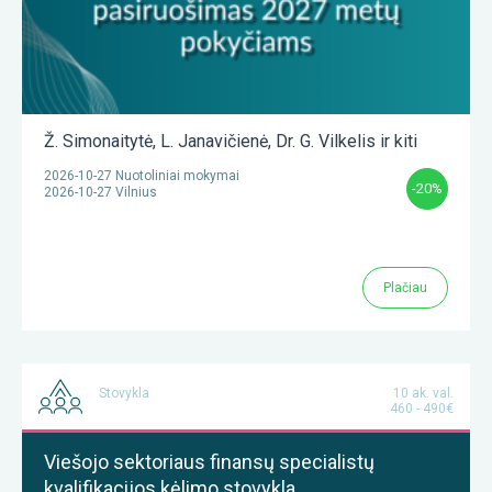
Ž. Simonaitytė
,
L. Janavičienė
,
Dr. G. Vilkelis
ir kiti
2026-10-27 Nuotoliniai mokymai
-20%
2026-10-27 Vilnius
Plačiau
Stovykla
10 ak. val.
460 - 490€
Viešojo sektoriaus finansų specialistų
kvalifikacijos kėlimo stovykla