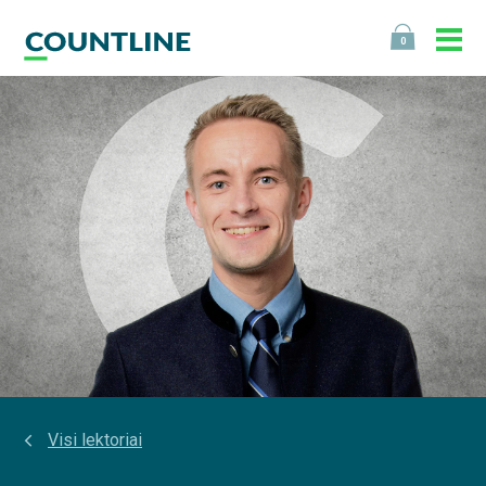
0
Visi lektoriai