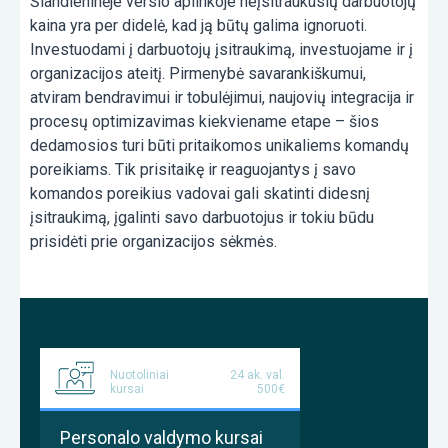
Šiandieninėje verslo aplinkoje neįsitraukusių darbuotojų
kaina yra per didelė, kad ją būtų galima ignoruoti.
Investuodami į darbuotojų įsitraukimą, investuojame ir į
organizacijos ateitį. Pirmenybė savarankiškumui,
atviram bendravimui ir tobulėjimui, naujovių integracija ir
procesų optimizavimas kiekviename etape – šios
dedamosios turi būti pritaikomos unikaliems komandų
poreikiams. Tik prisitaikę ir reaguojantys į savo
komandos poreikius vadovai gali skatinti didesnį
įsitraukimą, įgalinti savo darbuotojus ir tokiu būdu
prisidėti prie organizacijos sėkmės.
Nuotoliniai
24 ak. val.
kursai
500€
Personalo valdymo kursai