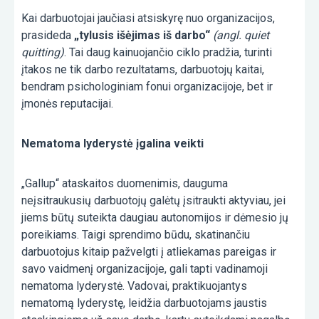
Kai darbuotojai jaučiasi atsiskyrę nuo organizacijos,
prasideda
„tylusis išėjimas iš darbo“
(angl. quiet
quitting)
. Tai daug kainuojančio ciklo pradžia, turinti
įtakos ne tik darbo rezultatams, darbuotojų kaitai,
bendram psichologiniam fonui organizacijoje, bet ir
įmonės reputacijai.
Nematoma lyderystė įgalina veikti
„Gallup“ ataskaitos duomenimis, dauguma
neįsitraukusių darbuotojų galėtų įsitraukti aktyviau, jei
jiems būtų suteikta daugiau autonomijos ir dėmesio jų
poreikiams​. Taigi sprendimo būdu, skatinančiu
darbuotojus kitaip pažvelgti į atliekamas pareigas ir
savo vaidmenį organizacijoje, gali tapti vadinamoji
nematoma lyderystė. Vadovai, praktikuojantys
nematomą lyderystę, leidžia darbuotojams jaustis