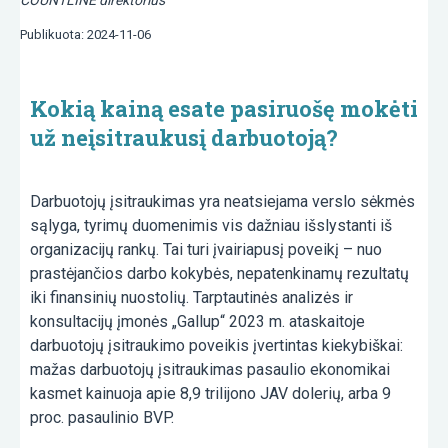
COUNTLINE direktorius
Publikuota: 2024-11-06
Kokią kainą esate pasiruošę mokėti
už neįsitraukusį darbuotoją?
Darbuotojų įsitraukimas yra neatsiejama verslo sėkmės
sąlyga, tyrimų duomenimis vis dažniau išslystanti iš
organizacijų rankų. Tai turi įvairiapusį poveikį – nuo
prastėjančios darbo kokybės, nepatenkinamų rezultatų
iki finansinių nuostolių. Tarptautinės analizės ir
konsultacijų įmonės „Gallup“ 2023 m. ataskaitoje
darbuotojų įsitraukimo poveikis įvertintas kiekybiškai:
mažas darbuotojų įsitraukimas pasaulio ekonomikai
kasmet kainuoja apie 8,9 trilijono JAV dolerių, arba 9
proc. pasaulinio BVP.