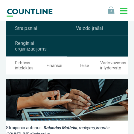
0
Straipsniai
Vaizdo įrašai
Renginiai
organizacijoms
Dirbtinis
Vadovavimas
Finansai
Teisė
intelektas
ir lyderystė
Straipsnio autorius:
Rolandas Motieka
, mokymų įmonės