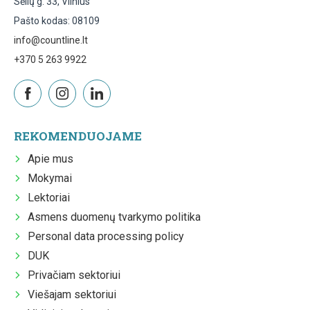
Sėlių g. 33, Vilnius
Pašto kodas: 08109
info@countline.lt
+370 5 263 9922
REKOMENDUOJAME
Apie mus
Mokymai
Lektoriai
Asmens duomenų tvarkymo politika
Personal data processing policy
DUK
Privačiam sektoriui
Viešajam sektoriui