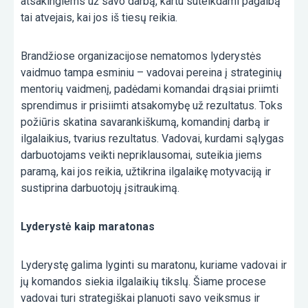
atsakingiems už savo darbą, kartu suteikdami pagalbą
tai atvejais, kai jos iš tiesų reikia.
Brandžiose organizacijose nematomos lyderystės
vaidmuo tampa esminiu – vadovai pereina į strateginių
mentorių vaidmenį, padėdami komandai drąsiai priimti
sprendimus ir prisiimti atsakomybę už rezultatus. Toks
požiūris skatina savarankiškumą, komandinį darbą ir
ilgalaikius, tvarius rezultatus. Vadovai, kurdami sąlygas
darbuotojams veikti nepriklausomai, suteikia jiems
paramą, kai jos reikia, užtikrina ilgalaikę motyvaciją ir
sustiprina darbuotojų įsitraukimą.
Lyderystė kaip maratonas
Lyderystę galima lyginti su maratonu, kuriame vadovai ir
jų komandos siekia ilgalaikių tikslų. Šiame procese
vadovai turi strategiškai planuoti savo veiksmus ir