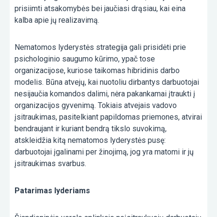
prisiimti atsakomybės bei jaučiasi drąsiau, kai eina
kalba apie jų realizavimą.
Nematomos lyderystės strategija gali prisidėti prie
psichologinio saugumo kūrimo, ypač tose
organizacijose, kuriose taikomas hibridinis darbo
modelis. Būna atvejų, kai nuotoliu dirbantys darbuotojai
nesijaučia komandos dalimi, nėra pakankamai įtraukti į
organizacijos gyvenimą. Tokiais atvejais vadovo
įsitraukimas, pasitelkiant papildomas priemones, atvirai
bendraujant ir kuriant bendrą tikslo suvokimą,
atskleidžia kitą nematomos lyderystės pusę:
darbuotojai įgalinami per žinojimą, jog yra matomi ir jų
įsitraukimas svarbus.
Patarimas lyderiams