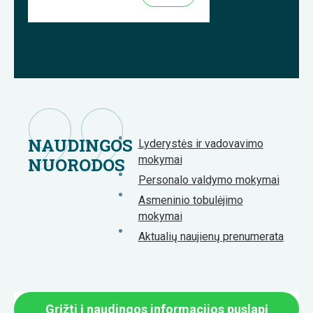
NAUDINGOS
Lyderystės ir vadovavimo
mokymai
NUORODOS
Personalo valdymo mokymai
Asmeninio tobulėjimo
mokymai
Aktualių naujienų prenumerata
Grįžti į naudingos informacijos puslapį