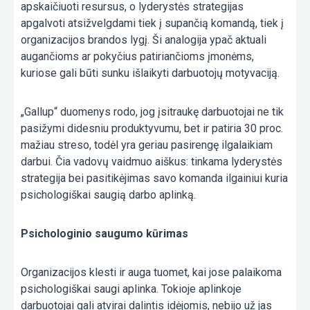
apskaičiuoti resursus, o lyderystės strategijas
apgalvoti atsižvelgdami tiek į supančią komandą, tiek į
organizacijos brandos lygį. Ši analogija ypač aktuali
augančioms ar pokyčius patiriančioms įmonėms,
kuriose gali būti sunku išlaikyti darbuotojų motyvaciją.
„Gallup“ duomenys rodo, jog įsitraukę darbuotojai ne tik
pasižymi didesniu produktyvumu, bet ir patiria 30 proc.
mažiau streso, todėl yra geriau pasirengę ilgalaikiam
darbui. Čia vadovų vaidmuo aiškus: tinkama lyderystės
strategija bei pasitikėjimas savo komanda ilgainiui kuria
psichologiškai saugią darbo aplinką.
Psichologinio saugumo kūrimas
Organizacijos klesti ir auga tuomet, kai jose palaikoma
psichologiškai saugi aplinka. Tokioje aplinkoje
darbuotojai gali atvirai dalintis idėjomis, nebijo už jas