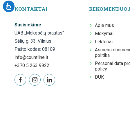
KONTAKTAI
REKOMENDUO
Susisiekime
Apie mus
UAB „Mokesčių srautas“
Mokymai
Sėlių g. 33, Vilnius
Lektoriai
Pašto kodas: 08109
Asmens duomenų
politika
info@countline.lt
Personal data pr
+370 5 263 9922
policy
DUK