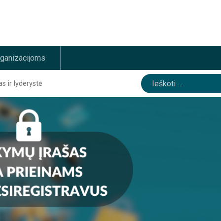
rganizacijoms
Ieškoti:
 ir lyderystė