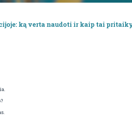
ijoje: ką verta naudoti ir kaip tai pritaik
ia.
p?
s.