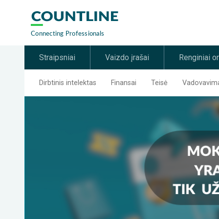
Straipsniai
Vaizdo įrašai
Renginiai o
Dirbtinis intelektas
Finansai
Teisė
Vadovavimas