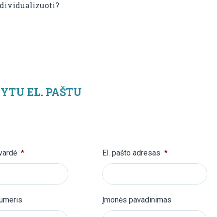
ndividualizuoti?
YTU EL. PAŠTU
vardė
*
El. pašto adresas
*
numeris
Įmonės pavadinimas