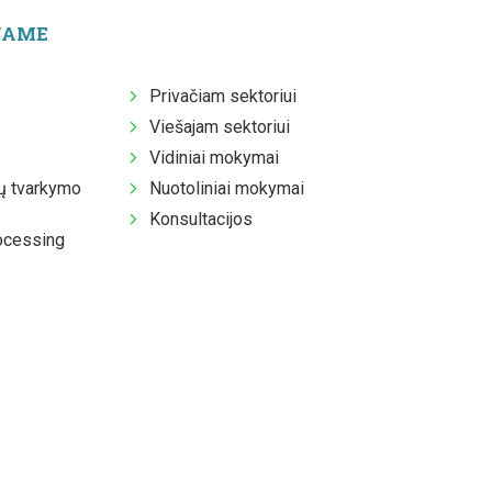
JAME
Privačiam sektoriui
Viešajam sektoriui
Vidiniai mokymai
 tvarkymo
Nuotoliniai mokymai
Konsultacijos
ocessing