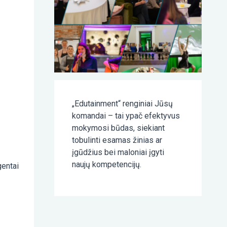
„Edutainment“ renginiai Jūsų
komandai – tai ypač efektyvus
mokymosi būdas, siekiant
tobulinti esamas žinias ar
įgūdžius bei maloniai įgyti
naujų kompetencijų.
gentai