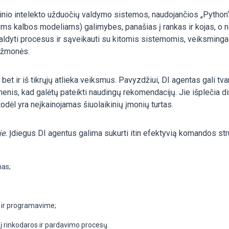
rbtinio intelekto užduočių valdymo sistemos, naudojančios „Python“
iems kalbos modeliams) galimybes, panašias į rankas ir kojas, o n
, valdyti procesus ir sąveikauti su kitomis sistemomis, veiksminga
a žmonės.
bet ir iš tikrųjų atlieka veiksmus. Pavyzdžiui, DI agentas gali tva
omenis, kad galėtų pateikti naudingų rekomendacijų. Jie išplečia di
todėl yra neįkainojamas šiuolaikinių įmonių turtas.
je.
Įdiegus DI agentus galima sukurti itin efektyvią komandos str
mas;
e ir programavime;
į rinkodaros ir pardavimo procesų.