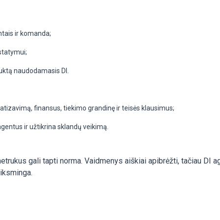
ntais ir komanda;
statymui;
oduktą naudodamasis DI.
tizavimą, finansus, tiekimo grandinę ir teisės klausimus;
agentus ir užtikrina sklandų veikimą.
etrukus gali tapti norma. Vaidmenys aiškiai apibrėžti, tačiau DI a
eiksminga.