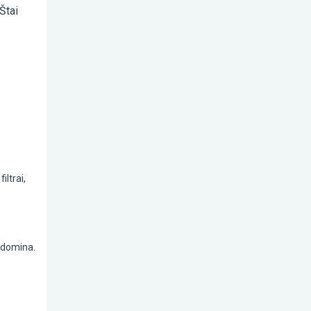
Štai
iltrai,
s domina.