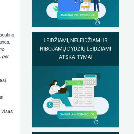
scaling
LEIDŽIAMI, NELEIDŽIAMI IR
anas,
RIBOJAMŲ DYDŽIŲ LEIDŽIAMI
no
 per
ATSKAITYMAI
esį.
ai
a visas