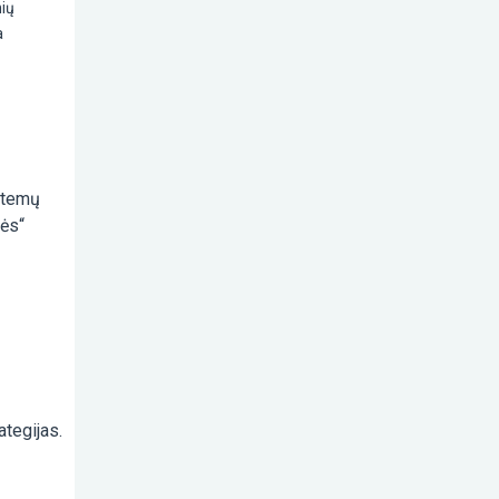
nių
a
istemų
nės“
ategijas.