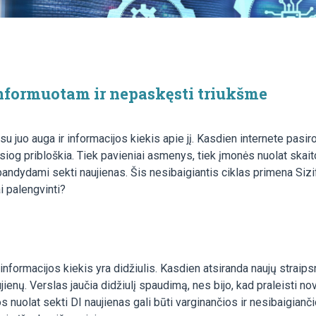
i informuotam ir nepaskęsti triukšme
 su juo auga ir informacijos kiekis apie jį. Kasdien internete pasir
esiog pribloškia. Tiek pavieniai asmenys, tiek įmonės nuolat skait
, bandydami sekti naujienas. Šis nesibaigiantis ciklas primena Sizi
i palengvinti?
informacijos kiekis yra didžiulis. Kasdien atsiranda naujų straips
ujienų. Verslas jaučia didžiulį spaudimą, nes bijo, kad praleisti no
s nuolat sekti DI naujienas gali būti varginančios ir nesibaigianči