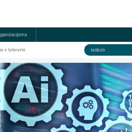
rganizacijoms
Ieškoti:
 ir lyderystė