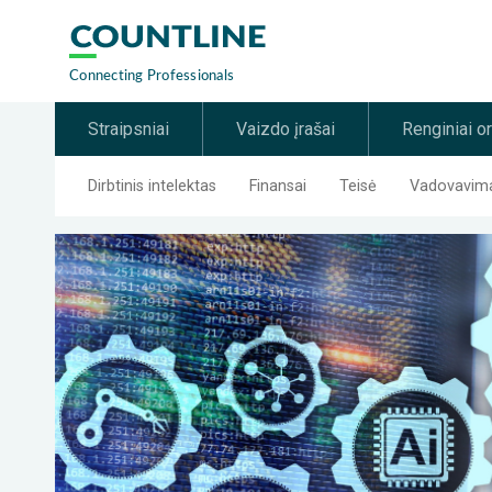
Straipsniai
Vaizdo įrašai
Renginiai o
Dirbtinis intelektas
Finansai
Teisė
Vadovavimas