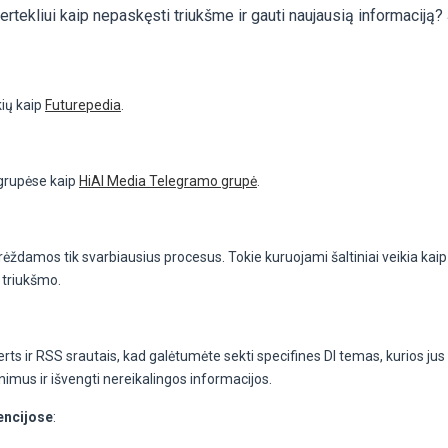
ertekliui kaip nepaskęsti triukšme ir gauti naujausią informaciją? 
ių kaip
Futurepedia
.
 grupėse kaip
HiAI Media Telegramo grupė
.
ždamos tik svarbiausius procesus. Tokie kuruojami šaltiniai veikia kaip f
 triukšmo.
erts ir RSS srautais, kad galėtumėte sekti specifines DI temas, kurios ju
nimus ir išvengti nereikalingos informacijos.
encijose
: