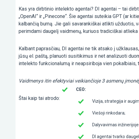
Kas yra dirbtinio intelekto agentai? DI agentai – tai di
„OpenAI“ ir „Pinecone“. Šie agentai suteikia GPT (ar kit
kalbančią burną. Jie gali savarankiškai atlikti užduotis
perimdami daugelį vaidmenų, kuriuos tradiciškai atliek
Kalbant paprasčiau, DI agentai ne tik atsako į užklausas, 
jūsų el. paštą, planuoti susitikimus ir net analizuoti du
intelekto funkcionalumą ir neapsiriboja vien pokalbiais, 
Vaidmenys itin efektyviai veikiančioje 3 asmenų įmonė
CEO:
Štai kaip tai atrodo:
Vizija, strategija ir augi
Viešoji rinkodara;
Dalyvavimas inžinerijoj
DI agentai tvarko daugel