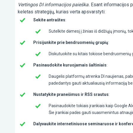
Vertingos DI informacijos paieška.
Esant informacijos p
keletas strategijų, kurias verta apsvarstyti:
Sekite antraštes
:
Sutelkite dėmesį į žinias iš didžiųjų įmonių
,
tok
Prisijunkite prie bendruomenių grupių
:
Diskutuokite su kitais tokiose bendruomenių
Pasinaudokite kuruojamais šaltiniais
:
Daugelis platformų atrenka DI naujienas, pabrė
padedantys gauti aktualiausią informaciją be
Nustatykite pranešimus ir RSS srautus
:
Pasinaudokite tokiais įrankiais kaip Google Al
Šie įrankiai padės gauti suasmenintus atnauji
Dalyvaukite internetiniuose seminaruose ir konfer