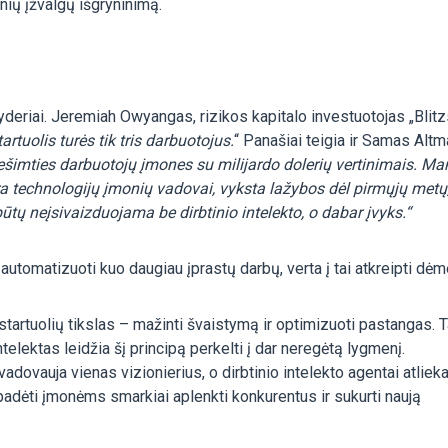
ių įžvalgų išgryninimą.
yderiai. Jeremiah Owyangas, rizikos kapitalo investuotojas „Blitz
artuolis turės tik tris darbuotojus.
“ Panašiai teigia ir Samas Altm
imties darbuotojų įmones su milijardo dolerių vertinimais. Ma
a technologijų įmonių vadovai, vyksta lažybos dėl pirmųjų metų,
tų neįsivaizduojama be dirbtinio intelekto, o dabar įvyks.“
 automatizuoti kuo daugiau įprastų darbų, verta į tai atkreipti dėm
 startuolių tikslas – mažinti švaistymą ir optimizuoti pastangas. T
telektas leidžia šį principą perkelti į dar neregėtą lygmenį.
vadovauja vienas vizionierius, o dirbtinio intelekto agentai atliek
padėti įmonėms smarkiai aplenkti konkurentus ir sukurti naują