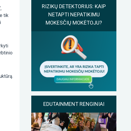
RIZIKŲ DETEKTORIUS: KAIP
,
NETAPTI NEPATIKIMU
e tik
MOKESČIŲ MOKĖTOJU?
i
rkyti
rbtinio
uktūrą.
EDUTAINMENT RENGINIAI