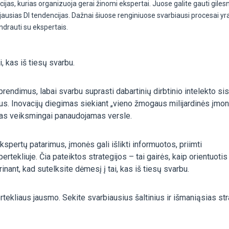
ijas, kurias organizuoja gerai žinomi ekspertai. Juose galite gauti giles
ujausias DI tendencijas. Dažnai šiuose renginiuose svarbiausi procesai yr
ndrauti su ekspertais.
i, kas iš tiesų svarbu.
sprendimus, labai svarbu suprasti dabartinių dirbtinio intelekto s
čius. Inovacijų diegimas siekiant „vieno žmogaus milijardinės įmo
ktas veiksmingai panaudojamas versle.
spertų patarimus, įmonės gali išlikti informuotos, priimti
tekliuje. Čia pateiktos strategijos – tai gairės, kaip orientuotis
inant, kad sutelksite dėmesį į tai, kas iš tiesų svarbu.
rtekliaus jausmo. Sekite svarbiausius šaltinius ir išmaniąsias str