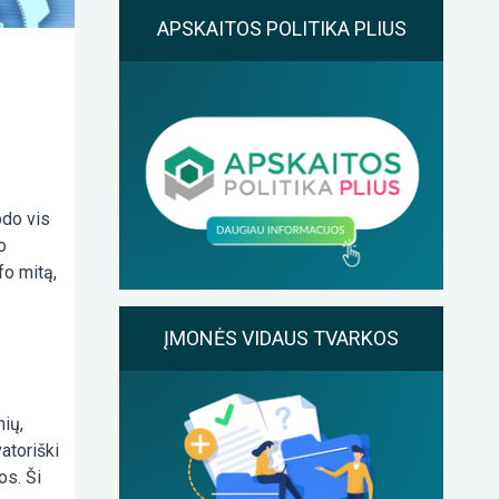
APSKAITOS POLITIKA PLIUS
odo vis
o
fo mitą,
ĮMONĖS VIDAUS TVARKOS
nių,
vatoriški
os. Ši