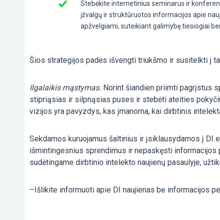
Stebėkite internetinius seminarus ir konferenc
įžvalgų ir struktūruotos informacijos apie na
apžvelgiami, suteikiant galimybę tiesiogiai be
Šios strategijos padės išvengti triukšmo ir susitelkti į ta
Ilgalaikis mąstymas.
Norint šiandien priimti pagrįstus 
stipriąsias ir silpnąsias puses ir stebėti ateities poky
vizijos yra pavyzdys, kas įmanoma, kai dirbtinis intele
Sekdamos kuruojamus šaltinius ir įsiklausydamos į DI ek
išmintingesnius sprendimus ir nepaskęsti informacijos per
sudėtingame dirbtinio intelekto naujienų pasaulyje, užtikr
–
Išlikite informuoti apie DI naujienas be informacijos pe