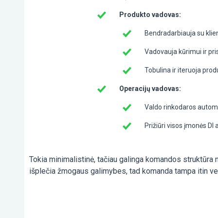
Produkto vadovas:
Bendradarbiauja su klie
Vadovauja kūrimui ir pri
Tobulina ir iteruoja pr
Operacijų vadovas:
Valdo rinkodaros automa
Prižiūri visos įmonės DI 
Tokia minimalistinė, tačiau galinga komandos struktūra n
išplečia žmogaus galimybes, tad komanda tampa itin v