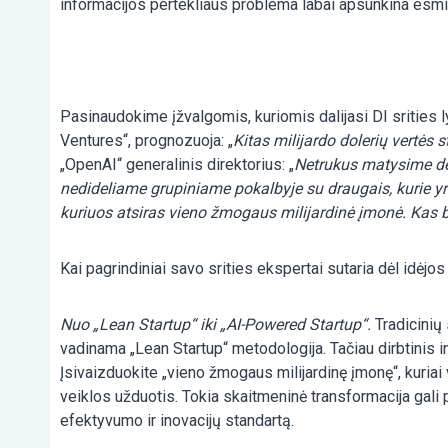
informacijos pertekliaus problema labai apsunkina esmin
Pasinaudokime įžvalgomis, kuriomis dalijasi DI srities l
Ventures“, prognozuoja: „
Kitas milijardo dolerių vertės st
„OpenAI“ generalinis direktorius: „
Netrukus matysime deš
nedideliame grupiniame pokalbyje su draugais, kurie yr
kuriuos atsiras vieno žmogaus milijardinė įmonė. Kas bū
Kai pagrindiniai savo srities ekspertai sutaria dėl idėjos
Nuo „Lean Startup“ iki „AI-Powered Startup“.
Tradicinių
vadinama „Lean Startup“ metodologija. Tačiau dirbtinis in
Įsivaizduokite „vieno žmogaus milijardinę įmonę“, kuriai 
veiklos užduotis. Tokia skaitmeninė transformacija gali 
efektyvumo ir inovacijų standartą.