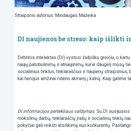
Straipsnio autorius: Mindaugas Mažeika
DI naujienos be streso: kaip išlikt
Dirbtinis intelektas (DI) vystosi žaibišku greičiu, o kartu
naujų patobulinimų ir atnaujinimų, kurie daugelį mūsų ti
socialinius tinklus, tinklaraščius ir naujienų straipsnius
kai herojus amžinai rideno akmenį į kalną. Kaip galime ta
DI informacijos pertekliaus valdymas.
Su DI susijusios 
mokslinių darbų, tinklaraščių įrašų ir socialinių tinklų na
pokyčiai gali reikšti atsilikimą nuo konkurentų. Pastango