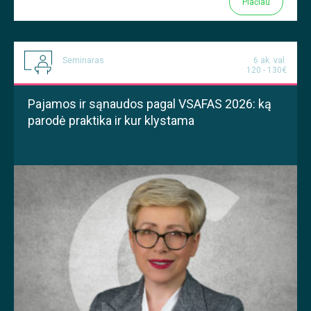
Plačiau
Seminaras
6 ak. val.
120 - 130€
Pajamos ir sąnaudos pagal VSAFAS 2026: ką
parodė praktika ir kur klystama