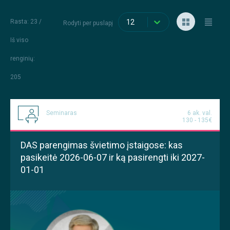
Rasta: 23 /
12
Rodyti per puslapį
Iš viso
renginių
:
205
Seminaras
6 ak. val.
130 - 135€
DAS parengimas švietimo įstaigose: kas
pasikeitė 2026-06-07 ir ką pasirengti iki 2027-
01-01