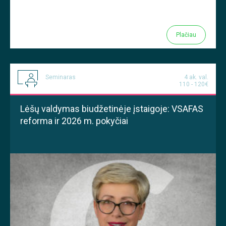
Plačiau
Seminaras
4 ak. val.
110 - 120€
Lėšų valdymas biudžetinėje įstaigoje: VSAFAS
reforma ir 2026 m. pokyčiai