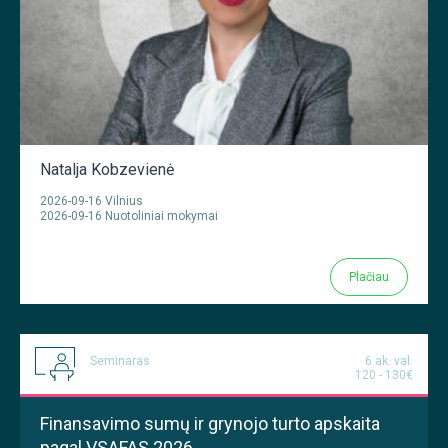
Natalja Kobzevienė
2026-09-16 Vilnius
2026-09-16 Nuotoliniai mokymai
Plačiau
Seminaras
6 ak. val.
120 - 130€
Finansavimo sumų ir grynojo turto apskaita
pagal VSAFAS 2026