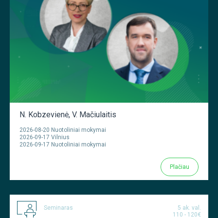
N. Kobzevienė
,
V. Mačiulaitis
2026-08-20 Nuotoliniai mokymai
2026-09-17 Vilnius
2026-09-17 Nuotoliniai mokymai
Plačiau
Seminaras
5 ak. val.
110 - 120€