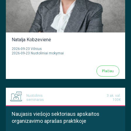
Natalja Kobzevienė
2026-09-23 Vilnius
2026-09-23 Nuotoliniai mokymai
Plačiau
Nuotolinis
3 ak. val.
seminaras
100€
Naujasis viešojo sektoriaus apskaitos
organizavimo aprašas praktikoje