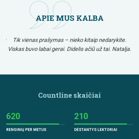
APIE MUS KALBA
Jus
Tik vienas prašymas – nieko kitaip nedarykite.
Viskas buvo labai gerai. Didelis ačiū už tai. Natalja.
n
Countline skaičiai
620
210
RENGINIŲ PER METUS
DĖSTANTYS LEKTORIAI