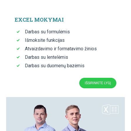
NUOTOLINIO DARBO TVARKOS
APRAŠAS
Vienoje vietoje rasite:
nuotolinio darbo tvarkos aprašas;
darbuotojų prašymas dėl nuotolinio darbo;
nuotolinio darbo ar jo nutraukimo forma;
Viskas viename Word faile.
Parsisiųsti