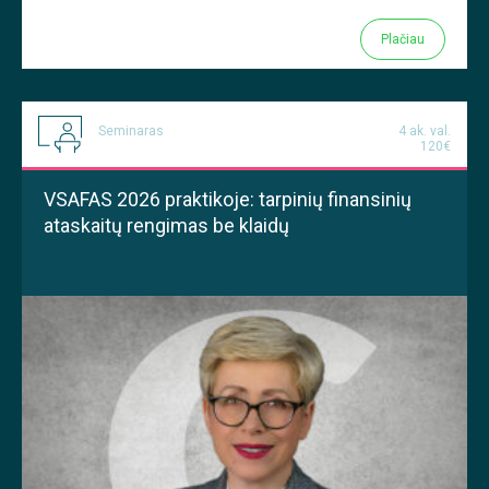
Plačiau
Seminaras
4 ak. val.
120€
VSAFAS 2026 praktikoje: tarpinių finansinių
ataskaitų rengimas be klaidų