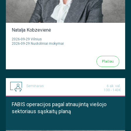
Natalja Kobzevienė
2026-09-29 Vilnius
2026-09-29 Nuotoliniai mokymai
Plačiau
Seminaras
6 ak. val.
130 - 140€
FABIS operacijos pagal atnaujintą viešojo
sektoriaus sąskaitų planą