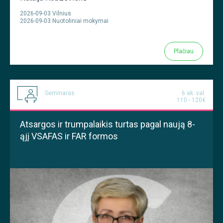
2026-09-03 Vilnius
2026-09-03 Nuotoliniai mokymai
Plačiau
Seminaras
6 ak. val.
110 - 120€
Atsargos ir trumpalaikis turtas pagal naują 8-
ąjį VSAFAS ir FAR formos