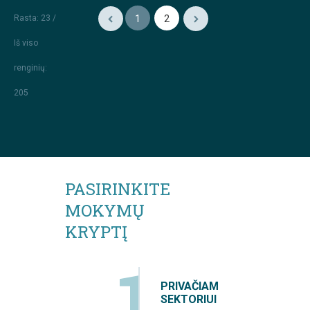
Rasta: 23 /
1
2
Iš viso
renginių
:
205
PASIRINKITE
MOKYMŲ
KRYPTĮ
1
PRIVAČIAM
SEKTORIUI