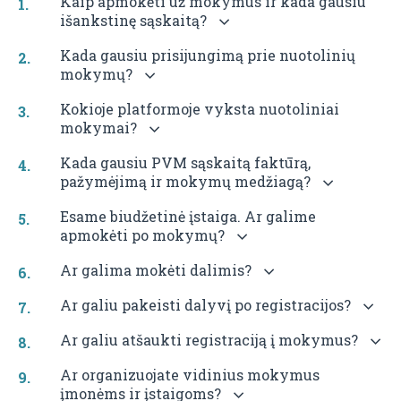
Kaip apmokėti už mokymus ir kada gausiu
išankstinę sąskaitą?
Kada gausiu prisijungimą prie nuotolinių
mokymų?
Kokioje platformoje vyksta nuotoliniai
mokymai?
Kada gausiu PVM sąskaitą faktūrą,
pažymėjimą ir mokymų medžiagą?
Esame biudžetinė įstaiga. Ar galime
apmokėti po mokymų?
Ar galima mokėti dalimis?
Ar galiu pakeisti dalyvį po registracijos?
Ar galiu atšaukti registraciją į mokymus?
Ar organizuojate vidinius mokymus
įmonėms ir įstaigoms?