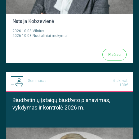
Natalja Kobzevienė
2026-10-08 Vilnius
2026-10-08 Nuotoliniai mokymai
Plačiau
Seminaras
6 ak. val.
130€
Biudžetinių įstaigų biudžeto planavimas,
vykdymas ir kontrolė 2026 m.