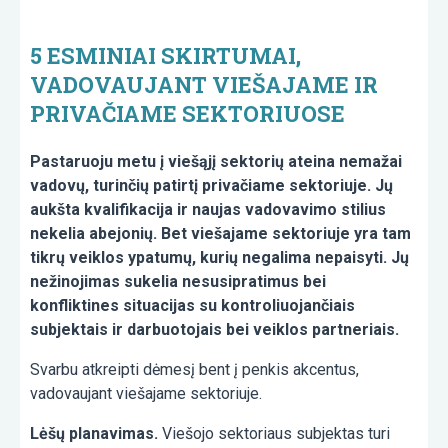
5 ESMINIAI SKIRTUMAI,
VADOVAUJANT VIEŠAJAME IR
PRIVAČIAME SEKTORIUOSE
Pastaruoju metu į viešąjį sektorių ateina nemažai
vadovų, turinčių patirtį privačiame sektoriuje. Jų
aukšta kvalifikacija ir naujas vadovavimo stilius
nekelia abejonių. Bet viešajame sektoriuje yra tam
tikrų veiklos ypatumų, kurių negalima nepaisyti. Jų
nežinojimas sukelia nesusipratimus bei
konfliktines situacijas su kontroliuojančiais
subjektais ir darbuotojais bei veiklos partneriais.
Svarbu atkreipti dėmesį bent į penkis akcentus,
vadovaujant viešajame sektoriuje.
Lėšų planavimas.
Viešojo sektoriaus subjektas turi