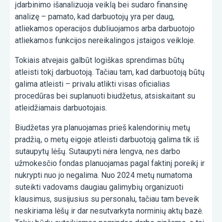
įdarbinimo išanalizuoja veiklą bei sudaro finansinę
analizę – pamato, kad darbuotojų yra per daug,
atliekamos operacijos dubliuojamos arba darbuotojo
atliekamos funkcijos nereikalingos įstaigos veikloje.
Tokiais atvejais galbūt logiškas sprendimas būtų
atleisti tokį darbuotoją. Tačiau tam, kad darbuotoją būtų
galima atleisti – privalu atlikti visas oficialias
procedūras bei suplanuoti biudžetus, atsiskaitant su
atleidžiamais darbuotojais.
Biudžetas yra planuojamas prieš kalendorinių metų
pradžią, o metų eigoje atleisti darbuotoją galima tik iš
sutaupytų lėšų. Sutaupyti nėra lengva, nes darbo
užmokesčio fondas planuojamas pagal faktinį poreikį ir
nukrypti nuo jo negalima. Nuo 2024 metų numatoma
suteikti vadovams daugiau galimybių organizuoti
klausimus, susijusius su personalu, tačiau tam beveik
neskiriama lėšų ir dar nesutvarkyta norminių aktų bazė.