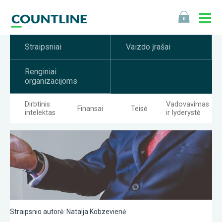
0
Straipsniai
Vaizdo įrašai
Renginiai
organizacijoms
Dirbtinis
Vadovavimas
Finansai
Teisė
intelektas
ir lyderystė
Straipsnio autorė: Natalja Kobzevienė