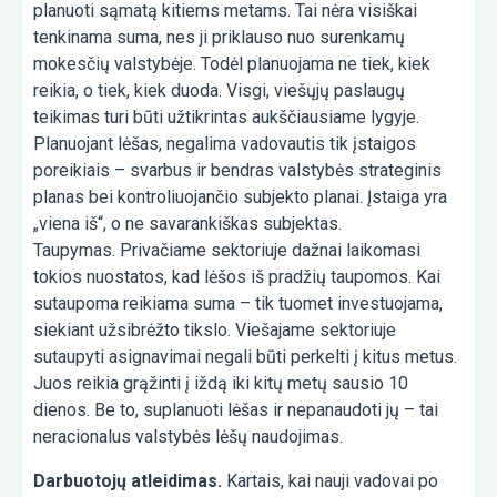
planuoti sąmatą kitiems metams. Tai nėra visiškai
tenkinama suma, nes ji priklauso nuo surenkamų
mokesčių valstybėje. Todėl planuojama ne tiek, kiek
reikia, o tiek, kiek duoda. Visgi, viešųjų paslaugų
teikimas turi būti užtikrintas aukščiausiame lygyje.
Planuojant lėšas, negalima vadovautis tik įstaigos
poreikiais – svarbus ir bendras valstybės strateginis
planas bei kontroliuojančio subjekto planai. Įstaiga yra
„viena iš“, o ne savarankiškas subjektas.
Taupymas. Privačiame sektoriuje dažnai laikomasi
tokios nuostatos, kad lėšos iš pradžių taupomos. Kai
sutaupoma reikiama suma – tik tuomet investuojama,
siekiant užsibrėžto tikslo. Viešajame sektoriuje
sutaupyti asignavimai negali būti perkelti į kitus metus.
Juos reikia grąžinti į iždą iki kitų metų sausio 10
dienos. Be to, suplanuoti lėšas ir nepanaudoti jų – tai
neracionalus valstybės lėšų naudojimas.
Darbuotojų atleidimas.
Kartais, kai nauji vadovai po