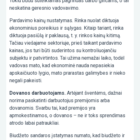
Tokiu būdu suteikiamas pagrindas darbo ginčams, o tai
neskatina geresnio vadovavimo.
Pardavimo kainų nustatymas. Rinka nuolat diktuoja
ekonominius poreikius ir sąlygas. Kitaip tariant, rinka
diktuoja pasiūlą ir paklausą, t. y. rinkos kainų kitimą.
Tačiau viešajame sektoriuje, prieš taikant pardavimo
kainas, jos turi būti suderintos su kontroliuojančiu
subjektu ir patvirtintos. Tai užima nemažai laiko, todėl
vadovas mato, kad ekonominė nauda nepasiekia
apskaičiuoto lygio, mato prarastas galimybes ir nieko
negali pakeisti.
Dovanos darbuotojams.
Artėjant šventėms, dažnai
norima paskatinti darbuotojus premijomis arba
dovanomis. Svarbu tai, kad premijos yra
apmokestinamos, o dovanos – ne ir toks sprendimas
atrodo labai patraukliai.
Biudžeto sandaros įstatymas numato, kad biudžeto ir