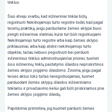
tinklus.
Šiuo atveju svarbu, kad inžineriniai tinklai būtų
registruoti Nekilnojamojo turto registre todėl, kad pagal
teismų praktiką, jeigu parduotame žemės sklype buvo
įrengti inžineriniai statiniai, kurie turi būti registruojami
Nekilnojamojo turto registre arba kaip žemės sklypo
priklausiniai, arba kaip atskiri nekilnojamojo turto
objektai, tačiau nebuvo įregistruoti bei perduoti
inžinerinius tinklus administruojančiai įmonei, tuomet
šios inžinerinių tinklų pastatymo išlaidos nepriskirtinos
žemės sklypo įsigijimo išlaidoms. Žinoma, jeigu pagal
teisės aktus toks turtas neregistruojamas, tuomet
parduodant žemės sklypą išlaidos inžineriniams
tinklams ir privažiavimo keliui gali būti priskiriamos prie
žemės sklypo įsigijimo išlaidų.
Papildomai primintina, jog kuomet parduoti žemės