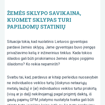
ŽEMĖS SKLYPO SAVIKAINA,
KUOMET SKLYPAS TURI
PAPILDOMŲ STATINIŲ
Situacija tokia, kad nuolatinis Lietuvos gyventojas
pardavė žemės sklypą. Jame gyventojas buvo įrengęs
privažiavimo kelią ir inžinerinius tinklus. Kada tokios
išlaidos gali būti priskiriamos žemės sklypo įsigijimo
išlaidoms? Ko reikia nepamiršti?
Svarbu tai, kad, pardavus ar kitaip perleidus nuosavybėn
ne individualios veiklos turtą (išskyrus netauriųjų
metalų laužą) ir (ar) individualios veiklos turtui priskirtą
(visą ar jo dalį) nekilnojamąjį pagal prigimtį daiktą, iš
gautų pajamų GPM įstatymo nustatyta tvarka gali būti