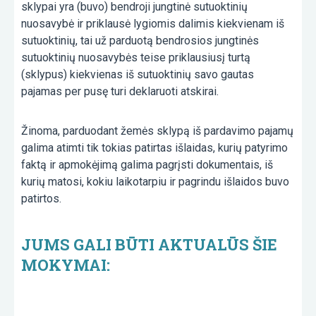
sklypai yra (buvo) bendroji jungtinė sutuoktinių
nuosavybė ir priklausė lygiomis dalimis kiekvienam iš
sutuoktinių, tai už parduotą bendrosios jungtinės
sutuoktinių nuosavybės teise priklausiusį turtą
(sklypus) kiekvienas iš sutuoktinių savo gautas
pajamas per pusę turi deklaruoti atskirai.
Žinoma, parduodant žemės sklypą iš pardavimo pajamų
galima atimti tik tokias patirtas išlaidas, kurių patyrimo
faktą ir apmokėjimą galima pagrįsti dokumentais, iš
kurių matosi, kokiu laikotarpiu ir pagrindu išlaidos buvo
patirtos.
JUMS GALI BŪTI AKTUALŪS ŠIE
MOKYMAI: