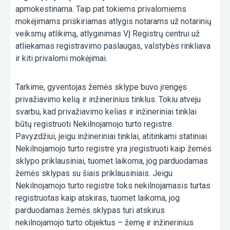
apmokestinama. Taip pat tokiems privalomiems
mokėjimams priskiriamas atlygis notarams už notarinių
veiksmų atlikimą, atlyginimas VĮ Registrų centrui už
atliekamas registravimo paslaugas, valstybės rinkliava
ir kiti privalomi mokėjimai.
Tarkime, gyventojas žemės sklype buvo įrengęs
privažiavimo kelią ir inžinerinius tinklus. Tokiu atveju
svarbu, kad privažiavimo kelias ir inžineriniai tinklai
būtų registruoti Nekilnojamojo turto registre.
Pavyzdžiui, jeigu inžineriniai tinklai, atitinkami statiniai
Nekilnojamojo turto registre yra įregistruoti kaip žemės
sklypo priklausiniai, tuomet laikoma, jog parduodamas
žemės sklypas su šiais priklausiniais. Jeigu
Nekilnojamojo turto registre toks nekilnojamasis turtas
registruotas kaip atskiras, tuomet laikoma, jog
parduodamas žemės sklypas turi atskirus
nekilnojamojo turto objektus – žemę ir inžinerinius