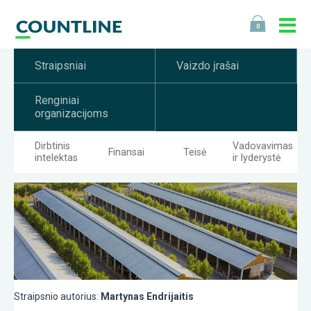
0
Straipsniai
Vaizdo įrašai
Renginiai
organizacijoms
Dirbtinis
Vadovavimas
Finansai
Teisė
intelektas
ir lyderystė
Straipsnio autorius:
Martynas Endrijaitis