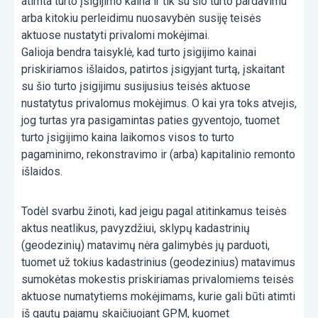
atimta turto įsigijimo kaina ir tik su šio turto pardavimu
arba kitokiu perleidimu nuosavybėn susiję teisės
aktuose nustatyti privalomi mokėjimai.
Galioja bendra taisyklė, kad turto įsigijimo kainai
priskiriamos išlaidos, patirtos įsigyjant turtą, įskaitant
su šio turto įsigijimu susijusius teisės aktuose
nustatytus privalomus mokėjimus. O kai yra toks atvejis,
jog turtas yra pasigamintas paties gyventojo, tuomet
turto įsigijimo kaina laikomos visos to turto
pagaminimo, rekonstravimo ir (arba) kapitalinio remonto
išlaidos.
Todėl svarbu žinoti, kad jeigu pagal atitinkamus teisės
aktus neatlikus, pavyzdžiui, sklypų kadastrinių
(geodezinių) matavimų nėra galimybės jų parduoti,
tuomet už tokius kadastrinius (geodezinius) matavimus
sumokėtas mokestis priskiriamas privalomiems teisės
aktuose numatytiems mokėjimams, kurie gali būti atimti
iš gautų pajamų skaičiuojant GPM, kuomet