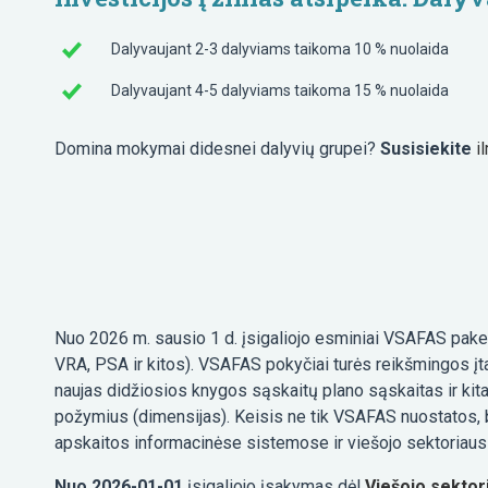
Dalyvaujant 2-3 dalyviams taikoma 10 % nuolaida
Dalyvaujant 4-5 dalyviams taikoma 15 % nuolaida
Domina mokymai didesnei dalyvių grupei?
Susisiekite
i
Nuo 2026 m. sausio 1 d. įsigaliojo esminiai VSAFAS pakei
VRA, PSA ir kitos). VSAFAS pokyčiai turės reikšmingos įtak
naujas didžiosios knygos sąskaitų plano sąskaitas ir kit
požymius (dimensijas). Keisis ne tik VSAFAS nuostatos, b
apskaitos informacinėse sistemose ir viešojo sektoriaus
Nuo 2026-01-01
įsigaliojo įsakymas dėl
Viešojo sektori