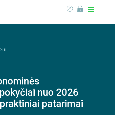
0
RIUI
konominės
s pokyčiai nuo 2026
r praktiniai patarimai