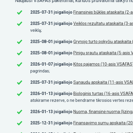
Naujausi VSAFAS pakeitimai, kuriuos pruivaloma taikyti 
2025-07-31 įsigaliojo
Finansinės būklės ataskaita (2-
2025-07-31 įsigaliojo
Veiklos rezultatų ataskaita (3-
veiklą;
2025-08-01 įsigaliojo
Grynojo turto pokyčių ataskaita
2025-08-01 įsigaliojo
Pinigų srautų ataskaita (5-asis
2026-01-07 įsigaliojo
Kitos pajamos (10-asis VSAFAS
pagrindas;
2025-07-31 įsigaliojo
Sąnaudų apskaita (11-asis VS
2026-01-13 įsigaliojo
Biologinis turtas (16-asis VSAF
atskirame rezerve, o ne bendrame tikrosios vertes rez
2026-01-13 įsigaliojo
Nuoma, finansinė nuoma (lizinga
2025-12-31 įsigaliojo
Finansavimo sumų apskaita (20