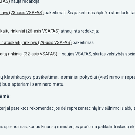
AFAS)
nauja redakcija.
nkinys (23-iasis VSAFAS)
pakeitimas. Šis pakeitimas išplečia standarto t
skaitų rinkiniai (26-asis VSAFAS)
atnaujinta redakcija;
ir ataskaitų rinkinys (29-asis VSAFAS)
pakeitimas;
aitų rinkiniai (32-asis VSAFAS)
– naujas VSAFAS, skirtas valstybės social
ų klasifikacijos pasikeitimai, esminiai pokyčiai (viešinimo ir rep
i) bus aptariami seminaro metu.
lėmė:
rijai pateiktos rekomendacijos dėl reprezentacinių ir viešinimo išlaidų 
 sprendimas, kuriuo Finansų ministerijos prašoma patikslinti išlaidų eko