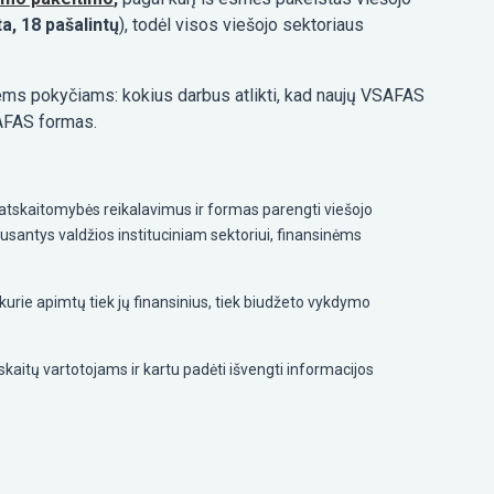
a, 18 pašalintų
), todėl visos viešojo sektoriaus
iems pokyčiams: kokius darbus atlikti, kad naujų VSAFAS
SAFAS formas.
 atskaitomybės reikalavimus ir formas parengti viešojo
klausantys valdžios instituciniam sektoriui, finansinėms
urie apimtų tiek jų finansinius, tiek biudžeto vykdymo
kaitų vartotojams ir kartu padėti išvengti informacijos