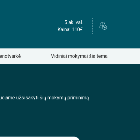
5 ak. val.
Kaina: 110€
enotvarkė
Vidiniai mokymai šia tema
enduojame užsisakyti šių mokymų priminimą