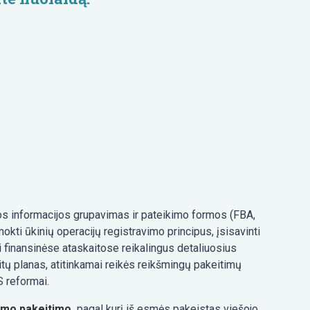
mos informacijos grupavimas ir pateikimo formos (FBA,
okti ūkinių operacijų registravimo principus, įsisavinti
 finansinėse ataskaitose reikalingus detaliuosius
tų planas, atitinkamai reikės reikšmingų pakeitimų
 reformai.
nimo pakeitimo
,
pagal kurį iš esmės pakeistas viešojo