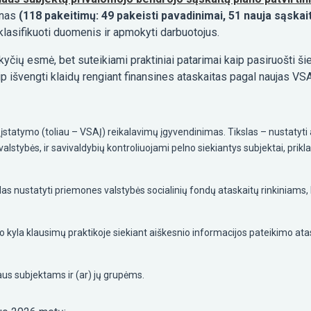
anas
(118 pakeitimų: 49 pakeisti pavadinimai, 51 nauja sąskait
iklasifikuoti duomenis ir apmokyti darbuotojus.
čių esmė, bet suteikiami praktiniai patarimai kaip pasiruošti š
ip išvengti klaidų rengiant finansines ataskaitas pagal naujas V
įstatymo (toliau – VSAĮ) reikalavimų įgyvendinimas. Tikslas – nustatyti
r valstybės, ir savivaldybių kontroliuojami pelno siekiantys subjektai, pri
s nustatyti priemones valstybės socialinių fondų ataskaitų rinkiniams, k
o kyla klausimų praktikoje siekiant aiškesnio informacijos pateikimo atas
aus subjektams ir (ar) jų grupėms.