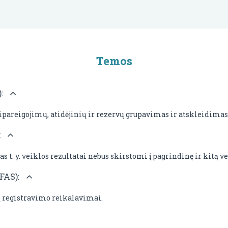
Temos
):
ipareigojimų, atidėjinių ir rezervų grupavimas ir atskleidimas
:
 t. y. veiklos rezultatai nebus skirstomi į pagrindinę ir kitą ve
AFAS):
ių registravimo reikalavimai.