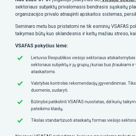
sektoriaus subjektų privalomasis bendrasis sąskaitų pl
organizacijos privalo atnaujinti apskaitos sistemas, pers
Seminaro metu bus pristatomi ne tik esminių VSAFAS poky
taikymas būtų kuo sklandesnis ir keltų mažiau streso, ka
VSAFAS pokyčius lėmė:
Lietuvos Respublikos viešojo sektoriaus atskaitomybės 
sektoriaus subjektų ir jų grupių į kurias bus įtraukiami i
ataskaitoms.
Valstybės kontrolės rekomendacijų įgyvendinimas. Tiksla
duomenis, sudaryti.
Būtinybė patikslinti VSAFAS nuostatas, dėl kurių taikym
pateikimo klaidų;
Tikslas standartizuoti ataskaitų formas viešojo sektori