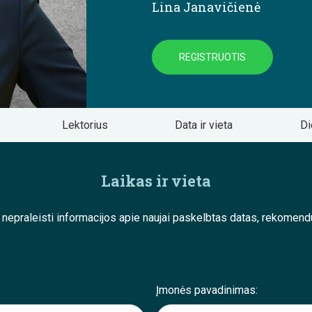
Lina Janavičienė
REGISTRUOTIS
Lektorius
Data ir vieta
Di
Laikas ir vieta
e nepraleisti informacijos apie naujai paskelbtas datas, rekom
Įmonės pavadinimas: