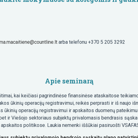
lma.macaitiene@countline.lt
arba telefonu +370 5 205 3292
Apie seminarą
timai, kai keičiasi pagrindinėse finansinėse ataskaitose teikia
os ūkinių operacijų registravimui, reikės perprasti ir iš naujo išm
as ūkinių operacijų registravimui ir apskaitos duomenų pateikimui
et ir Viešojo sektoriaus subjektų privalomasis bendrasis sąskai
 apskaitos politikose. Laukia nemenki iššūkiai pasiruošti VSAFAS
aus subjektų privalomojo bendrojo sąskaitų plano patvirti