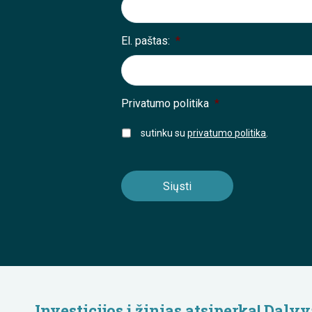
El. paštas:
*
Privatumo politika
*
sutinku su
privatumo politika
.
Investicijos į žinias atsiperka! Da