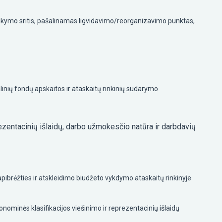
aikymo sritis, pašalinamas ligvidavimo/reorganizavimo punktas,
inių fondų apskaitos ir ataskaitų rinkinių sudarymo
rezentacinių išlaidų, darbo užmokesčio natūra ir darbdavių
apibrėžties ir atskleidimo biudžeto vykdymo ataskaitų rinkinyje
nominės klasifikacijos viešinimo ir reprezentacinių išlaidų