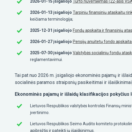
2026-01-15 įsigaliojo
Turto nuvertėjimas (22-asis VS
2026-01-13 įsigaliojo
Tarpinių finansinių ataskaitų ri
keičiama terminologija;
2025-12-31 įsigaliojo
Fondų apskaita ir finansinių ata
2026-01-27 įsigaliojo
Pensijų anuitetų fondo apskaita 
2025-07-30 įsigaliojo
Valstybės socialinių fondų atask
reglamentavimui.
Tai pat nuo 2026 m. įsigaliojo ekonominės pajamų ir išlaid
socialinės paramos straipsnių pasikeitimai ir išaiškinima
Ekonominės pajamų ir išlaidų klasifikacijos pokyčius 
Lietuvos Respublikos valstybės kontrolės Finansų ministe
įvertinimo.
Lietuvos Respublikos Seimo Audito komiteto protokolinis
apibrėžtis ir pateikti jų išaiškinimus.