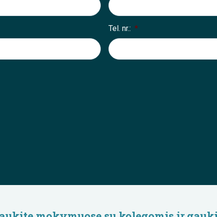
Tel. nr.:
*
lyvaukite mokymuose su kolegomis ir gauki