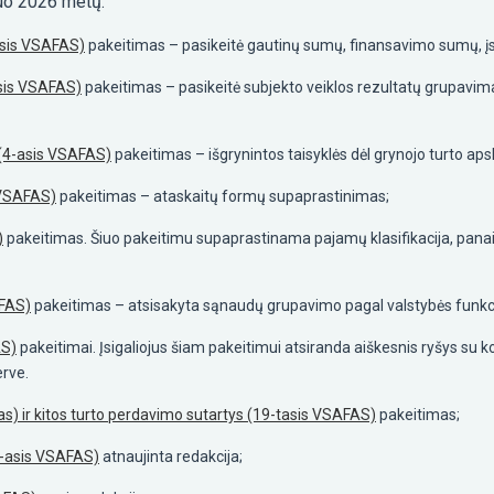
nuo 2026 metų:
asis VSAFAS)
pakeitimas – pasikeitė gautinų sumų, finansavimo sumų, įsip
asis VSAFAS)
pakeitimas – pasikeitė subjekto veiklos rezultatų grupavimas t
 (4-asis VSAFAS)
pakeitimas – išgrynintos taisyklės dėl grynojo turto apsk
 VSAFAS)
pakeitimas – ataskaitų formų supaprastinimas;
)
pakeitimas. Šiuo pakeitimu supaprastinama pajamų klasifikacija, panai
AFAS)
pakeitimas – atsisakyta sąnaudų grupavimo pagal valstybės funkci
AS)
pakeitimai. Įsigaliojus šiam pakeitimui atsiranda aiškesnis ryšys su 
erve.
s) ir kitos turto perdavimo sutartys (19-tasis VSAFAS)
pakeitimas;
-asis VSAFAS)
atnaujinta redakcija;