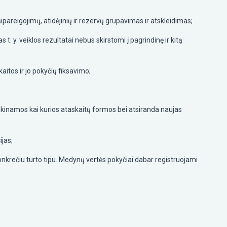
areigojimų, atidėjinių ir rezervų grupavimas ir atskleidimas;
. y. veiklos rezultatai nebus skirstomi į pagrindinę ir kitą
aitos ir jo pokyčių fiksavimo;
kinamos kai kurios ataskaitų formos bei atsiranda naujas
jas;
konkrečiu turto tipu. Medynų vertės pokyčiai dabar registruojami