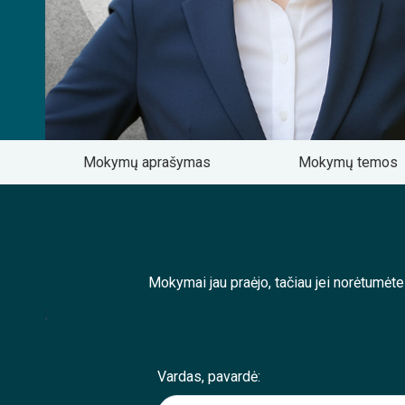
Mokymų aprašymas
Mokymų temos
Mokymai jau praėjo, tačiau jei norėtumėt
;
Vardas, pavardė: