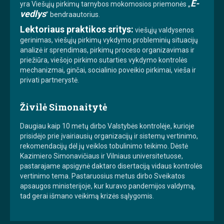
E-
yra Viešųjų pirkimų tarnybos mokomosios priemonės „
vedlys
” bendraautorius.
Lektoriaus praktikos sritys:
viešųjų valdysenos
gerinimas, viešųjų pirkimų vykdymo probleminių situacijų
analizė ir sprendimas, pirkimų proceso organizavimas ir
priežiūra, viešojo pirkimo sutarties vykdymo kontrolės
mechanizmai, ginčai, socialinio poveikio pirkimai, vieša ir
privati partnerystė.
Živilė Simonaitytė
Daugiau kaip 10 metų dirbo Valstybės kontrolėje, kurioje
prisidėjo prie įvairiausių organizacijų ir sistemų vertinimo,
rekomendacijų dėl jų veiklos tobulinimo teikimo. Dėstė
Kazimiero Simonavičiaus ir Vilniaus universitetuose,
pastarajame apsigynė daktaro disertaciją vidaus kontrolės
vertinimo tema. Pastaruosius metus dirbo Sveikatos
apsaugos ministerijoje, kur kuravo pandemijos valdymą,
tad gerai išmano veikimą krizės sąlygomis.