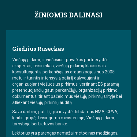
ŽINIOMIS DALINASI
Giedrius Ruseckas
Viešųjų pirkimų ir viešosios- privačios partnerystės
ekspertas, teisininkas, viešųjų pirkimų klausimais
konsultuojantis perkančiąsias organizacijas nuo 2008
metų ir turintis intensyvią patirtį dalyvaujant ir
organizuojant viešuosius pirkimus, vertinant ES paramą
pretenduojančių gauti perkančiųjų organizacijų pirkimo
dokumentus, tiriant pažeidimus viešųjų pirkimų srityje bei
atliekant viešųjų pirkimų auditą.
Savo darbinę patirtį įgijo ir vystė dirbdamas NMA, CPVA,
Ignitis grupė, Teisingumo ministerijoje, Viešųjų pirkimų
tarnyboje bei Lietuvos banke.
Lektorius yra parengęs nemažai metodinės medžiagos,