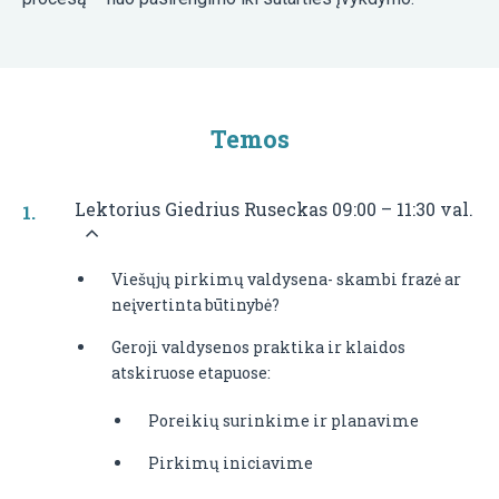
Temos
Lektorius Giedrius Ruseckas 09:00 – 11:30 val.
Viešųjų pirkimų valdysena- skambi frazė ar
neįvertinta būtinybė?
Geroji valdysenos praktika ir klaidos
atskiruose etapuose:
Poreikių surinkime ir planavime
Pirkimų iniciavime