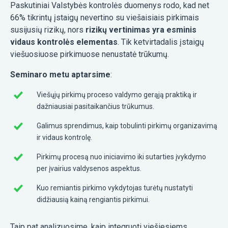
Paskutiniai Valstybės kontrolės duomenys rodo, kad net
66% tikrintų įstaigų nevertino su viešaisiais pirkimais
susijusių rizikų, nors
rizikų vertinimas yra esminis
vidaus kontrolės elementas
. Tik ketvirtadalis įstaigų
viešuosiuose pirkimuose nenustatė trūkumų.
Seminaro metu aptarsime
:
Viešųjų pirkimų proceso valdymo gerąją praktiką ir
dažniausiai pasitaikančius trūkumus.
Galimus sprendimus, kaip tobulinti pirkimų organizavimą
ir vidaus kontrolę.
Pirkimų procesą nuo iniciavimo iki sutarties įvykdymo
per įvairius valdysenos aspektus.
Kuo remiantis pirkimo vykdytojas turėtų nustatyti
didžiausią kainą rengiantis pirkimui.
Taip pat analizuosime, kaip integruoti viešiesiems