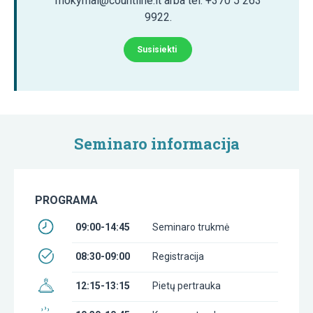
mokymai@countline.lt arba tel. +370 5 263
9922.
Susisiekti
Seminaro informacija
PROGRAMA
09:00-14:45
Seminaro trukmė
08:30-09:00
Registracija
12:15-13:15
Pietų pertrauka