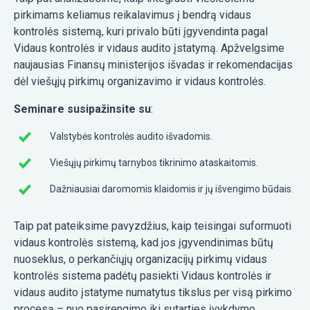
pirkimams keliamus reikalavimus į bendrą vidaus
kontrolės sistemą, kuri privalo būti įgyvendinta pagal
Vidaus kontrolės ir vidaus audito įstatymą. Apžvelgsime
naujausias Finansų ministerijos išvadas ir rekomendacijas
dėl viešųjų pirkimų organizavimo ir vidaus kontrolės.
Seminare susipažinsite su
:
Valstybės kontrolės audito išvadomis.
Viešųjų pirkimų tarnybos tikrinimo ataskaitomis.
Dažniausiai daromomis klaidomis ir jų išvengimo būdais.
Taip pat pateiksime pavyzdžius, kaip teisingai suformuoti
vidaus kontrolės sistemą, kad jos įgyvendinimas būtų
nuoseklus, o perkančiųjų organizacijų pirkimų vidaus
kontrolės sistema padėtų pasiekti Vidaus kontrolės ir
vidaus audito įstatyme numatytus tikslus per visą pirkimo
procesą – nuo pasirengimo iki sutarties įvykdymo.