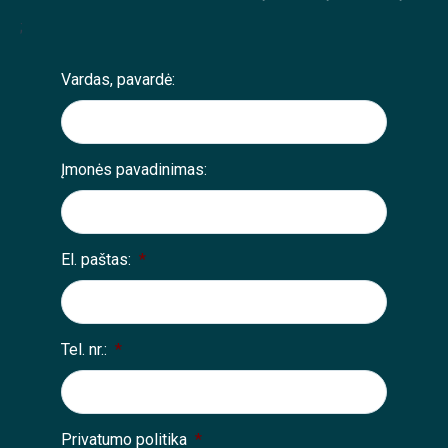
;
Vardas, pavardė:
Įmonės pavadinimas:
El. paštas:
*
Tel. nr.:
*
Privatumo politika
*