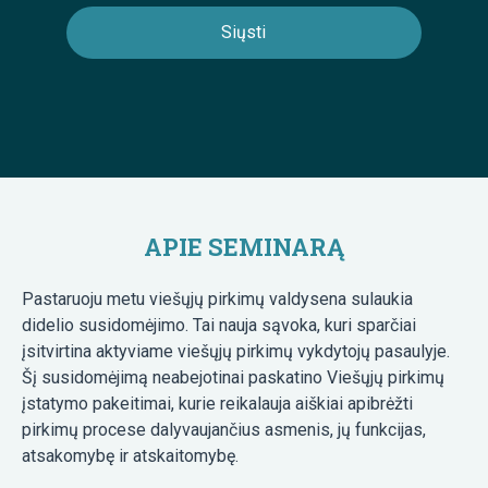
APIE SEMINARĄ
Pastaruoju metu viešųjų pirkimų valdysena sulaukia
didelio susidomėjimo. Tai nauja sąvoka, kuri sparčiai
įsitvirtina aktyviame viešųjų pirkimų vykdytojų pasaulyje.
Šį susidomėjimą neabejotinai paskatino Viešųjų pirkimų
įstatymo pakeitimai, kurie reikalauja aiškiai apibrėžti
pirkimų procese dalyvaujančius asmenis, jų funkcijas,
atsakomybę ir atskaitomybę.