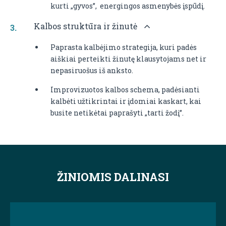
kurti „gyvos”, energingos asmenybės įspūdį.
Kalbos struktūra ir žinutė
Paprasta kalbėjimo strategija, kuri padės
aiškiai perteikti žinutę klausytojams net ir
nepasiruošus iš anksto.
Improvizuotos kalbos schema, padėsianti
kalbėti užtikrintai ir įdomiai kaskart, kai
busite netikėtai paprašyti „tarti žodį”.
ŽINIOMIS DALINASI