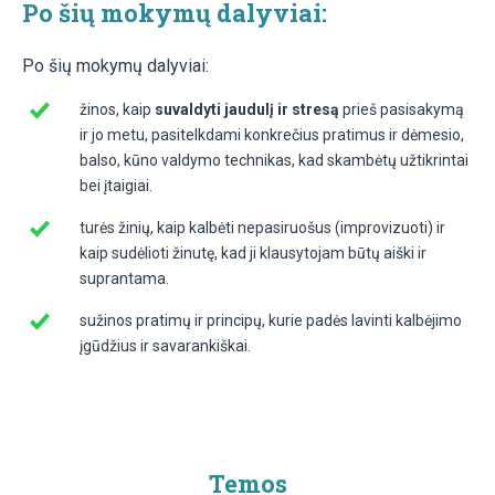
Po šių mokymų dalyviai:
Po šių mokymų dalyviai:
žinos, kaip
suvaldyti jaudulį ir stresą
prieš pasisakymą
ir jo metu, pasitelkdami konkrečius pratimus ir dėmesio,
balso, kūno valdymo technikas, kad skambėtų užtikrintai
bei įtaigiai.
turės žinių, kaip kalbėti nepasiruošus (improvizuoti) ir
kaip sudėlioti žinutę, kad ji klausytojam būtų aiški ir
suprantama.
sužinos pratimų ir principų, kurie padės lavinti kalbėjimo
įgūdžius ir savarankiškai.
Temos