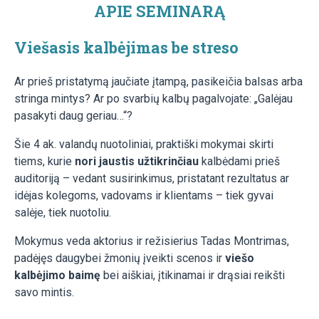
APIE SEMINARĄ
Viešasis kalbėjimas be streso
Ar prieš pristatymą jaučiate įtampą, pasikeičia balsas arba
stringa mintys? Ar po svarbių kalbų pagalvojate: „Galėjau
pasakyti daug geriau…“?
Šie 4 ak. valandų nuotoliniai, praktiški mokymai skirti
tiems, kurie
nori jaustis užtikrinčiau
kalbėdami prieš
auditoriją – vedant susirinkimus, pristatant rezultatus ar
idėjas kolegoms, vadovams ir klientams – tiek gyvai
salėje, tiek nuotoliu.
Mokymus veda aktorius ir režisierius Tadas Montrimas,
padėjęs daugybei žmonių įveikti scenos ir
viešo
kalbėjimo baimę
bei aiškiai, įtikinamai ir drąsiai reikšti
savo mintis.