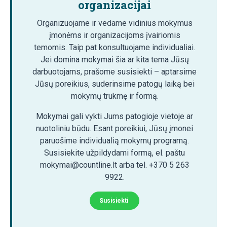
organizacijai
Organizuojame ir vedame vidinius mokymus
įmonėms ir organizacijoms įvairiomis
temomis. Taip pat konsultuojame individualiai.
Jei domina mokymai šia ar kita tema Jūsų
darbuotojams, prašome susisiekti – aptarsime
Jūsų poreikius, suderinsime patogų laiką bei
mokymų trukmę ir formą.
Mokymai gali vykti Jums patogioje vietoje ar
nuotoliniu būdu. Esant poreikiui, Jūsų įmonei
paruošime individualią mokymų programą.
Susisiekite užpildydami formą, el. paštu
mokymai@countline.lt arba tel. +370 5 263
9922.
Susisiekti