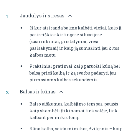
Jaudulys ir stresas
Iš kur atsiranda baimė kalbėti viešai, kaip ji
pasireiškia skirtingose situacijose
(susirinkimai, pristatymai, vieši
pasisakymai) ir kaip ją sumažinti jau kitos
kalbos metu.
Praktiniai pratimai kaip paruošti kūną bei
balsą prieš kalbą ir ką svarbu padaryti jau
pirmosioms kalbos sekundėmis.
Balsas ir kūnas
Balso aiškumas, kalbėjimo tempas, pauzės –
kaip skambėti įtikinamai tiek salėje, tiek
kalbant per mikrofoną.
Kūno kalba, veido mimikos, žvilgsnis – kaip