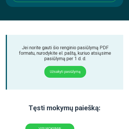
Jei norite gauti šio renginio pasiūlymą PDF
formatu, nurodykite el. paštą, kuriuo atsiųsime
pasiūlymą per 1 d. d.
Užsakyti pasiūlymą
Tęsti mokymų paiešką:
VISI MOKYMAI