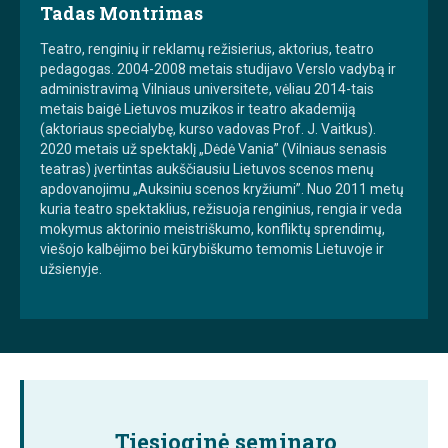
Tadas Montrimas
Teatro, renginių ir reklamų režisierius, aktorius, teatro
pedagogas. 2004-2008 metais studijavo Verslo vadybą ir
administravimą Vilniaus universitete, vėliau 2014-tais
metais baigė Lietuvos muzikos ir teatro akademiją
(aktoriaus specialybę, kurso vadovas Prof. J. Vaitkus).
2020 metais už spektaklį „Dėdė Vania” (Vilniaus senasis
teatras) įvertintas aukščiausiu Lietuvos scenos menų
apdovanojimu „Auksiniu scenos kryžiumi”. Nuo 2011 metų
kuria teatro spektaklius, režisuoja renginius, rengia ir veda
mokymus aktorinio meistriškumo, konfliktų sprendimų,
viešojo kalbėjimo bei kūrybiškumo temomis Lietuvoje ir
užsienyje.
Tiesioginė seminaro