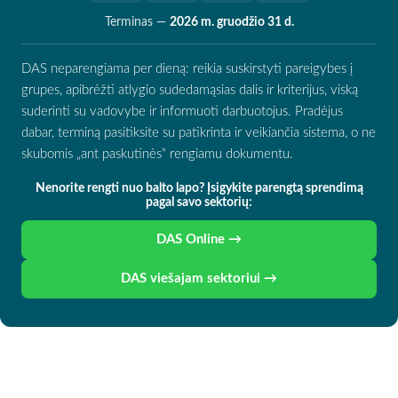
Terminas —
2026 m. gruodžio 31 d.
DAS neparengiama per dieną: reikia suskirstyti pareigybes į
grupes, apibrėžti atlygio sudedamąsias dalis ir kriterijus, viską
suderinti su vadovybe ir informuoti darbuotojus. Pradėjus
dabar, terminą pasitiksite su patikrinta ir veikiančia sistema, o ne
skubomis „ant paskutinės“ rengiamu dokumentu.
Nenorite rengti nuo balto lapo? Įsigykite parengtą sprendimą
pagal savo sektorių:
DAS Online →
DAS viešajam sektoriui →