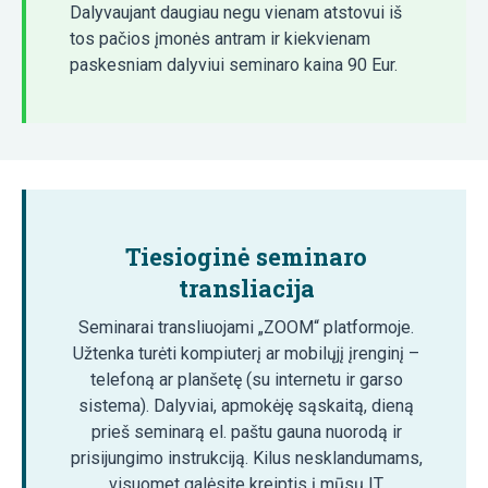
Dalyvaujant daugiau negu vienam atstovui iš
tos pačios įmonės antram ir kiekvienam
paskesniam dalyviui seminaro kaina 90 Eur.
Tiesioginė seminaro
transliacija
Seminarai transliuojami „ZOOM“ platformoje.
Užtenka turėti kompiuterį ar mobilųjį įrenginį –
telefoną ar planšetę (su internetu ir garso
sistema). Dalyviai, apmokėję sąskaitą, dieną
prieš seminarą el. paštu gauna nuorodą ir
prisijungimo instrukciją. Kilus nesklandumams,
visuomet galėsite kreiptis į mūsų IT