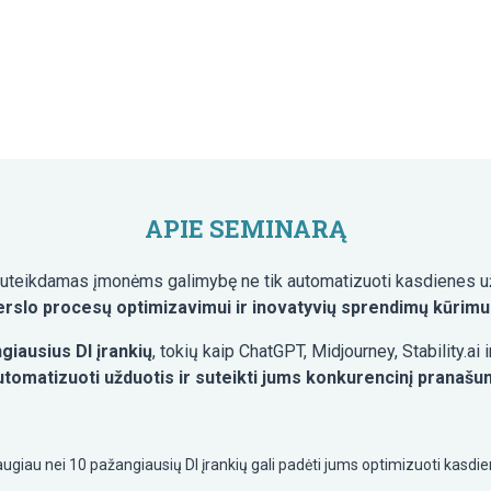
APIE SEMINARĄ
s, suteikdamas įmonėms galimybę ne tik automatizuoti kasdienes u
erslo procesų optimizavimui ir inovatyvių sprendimų kūrimu
giausius DI įrankių
, tokių kaip ChatGPT, Midjourney, Stability.ai ir
utomatizuoti užduotis ir suteikti jums konkurencinį pranašu
ugiau nei 10 pažangiausių DI įrankių gali padėti jums optimizuoti kasdie