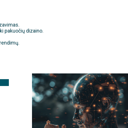
izavimas.
ki pakuočių dizaino.
.
prendimų.