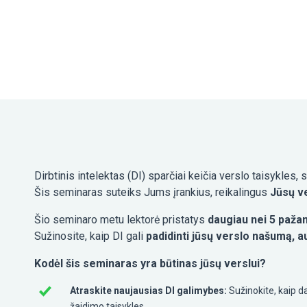
Dirbtinis intelektas (DI) sparčiai keičia verslo taisykle
Šis seminaras suteiks Jums įrankius, reikalingus
Jūsų v
Šio seminaro metu lektorė pristatys
daugiau nei 5 pažan
Sužinosite, kaip DI gali
padidinti jūsų verslo našumą, a
Kodėl šis seminaras yra būtinas jūsų verslui?
Atraskite naujausias DI galimybes:
Sužinokite, kaip da
žaidimo taisykles.