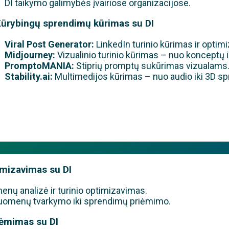
DI taikymo galimybės įvairiose organizacijose.
Kūrybingų sprendimų kūrimas su DI
Viral Post Generator:
LinkedIn turinio kūrimas ir optim
Midjourney:
Vizualinio turinio kūrimas – nuo konceptų i
PromptoMANIA:
Stiprių promptų sukūrimas vizualams
Stability.ai:
Multimedijos kūrimas – nuo audio iki 3D s
imizavimas su DI
ų analizė ir turinio optimizavimas.
omenų tvarkymo iki sprendimų priėmimo.
iėmimas su DI