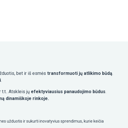
žduotis, bet ir iš esmės
transformuoti jų atlikimo būdą
.
i
.
 t.t.. Atskleis jų
efektyviausius panaudojimo būdus
.
mą dinamiškoje rinkoje.
nes užduotis ir sukurti inovatyvius sprendimus, kurie keičia