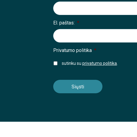
El. paštas:
*
Privatumo politika
*
sutinku su
privatumo politika
.