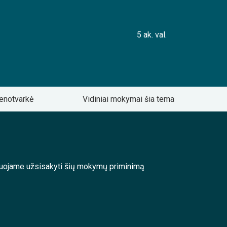
5 ak. val.
enotvarkė
Vidiniai mokymai šia tema
enduojame užsisakyti šių mokymų priminimą