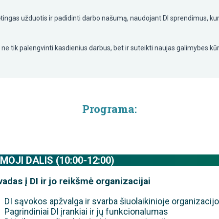
ingas užduotis ir padidinti darbo našumą, naudojant DI sprendimus, kurie
i ne tik palengvinti kasdienius darbus, bet ir suteikti naujas galimybes k
Programa:
MOJI DALIS (10:00-12:00)
vadas į DI ir jo reikšmė
organizacijai
DI sąvokos apžvalga ir svarba šiuolaikinioje organizacijo
Pagrindiniai DI įrankiai ir jų funkcionalumas