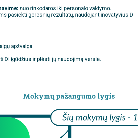
navime:
nuo rinkodaros iki personalo valdymo.
s pasiekti geresnių rezultatų, naudojant inovatyvius DI
algų apžvalga.
ti DI įgūdžius ir plėsti jų naudojimą versle.
Mokymų pažangumo lygis