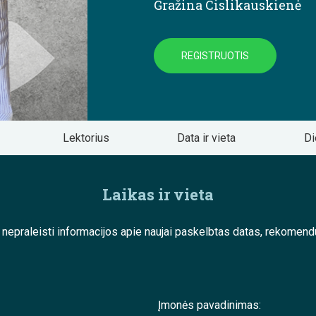
Gražina Cislikauskienė
REGISTRUOTIS
Lektorius
Data ir vieta
Di
Laikas ir vieta
e nepraleisti informacijos apie naujai paskelbtas datas, rekom
Įmonės pavadinimas: