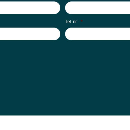
Tel. nr.:
*