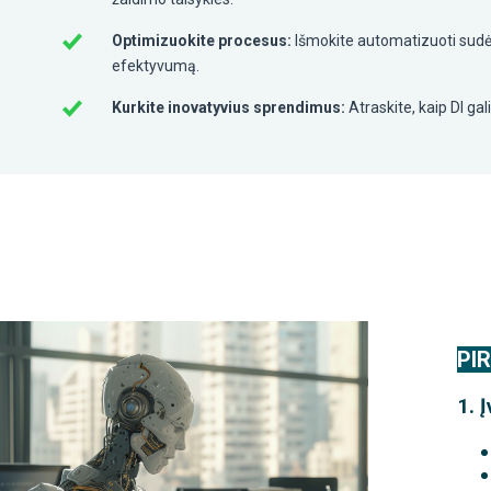
Optimizuokite procesus:
Išmokite automatizuoti sudėt
efektyvumą.
Kurkite inovatyvius sprendimus:
Atraskite, kaip DI gal
PIR
1.
Į