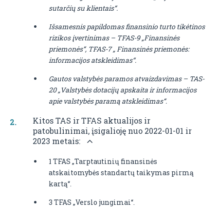
sutarčių su klientais“.
Išsamesnis papildomas finansinio turto tikėtinos
rizikos įvertinimas –
TFAS-9 „Finansinės
priemonės“,
TFAS-7 „ Finansinės priemonės:
informacijos atskleidimas“.
Gautos valstybės paramos atvaizdavimas – TAS-
20 „
Valstybės dotacijų apskaita ir informacijos
apie valstybės paramą atskleidimas“
.
Kitos TAS ir TFAS aktualijos ir
patobulinimai, įsigalioję nuo 2022-01-01 ir
2023 metais:
1 TFAS „Tarptautinių finansinės
atskaitomybės standartų taikymas pirmą
kartą“.
3 TFAS „Verslo jungimai“.