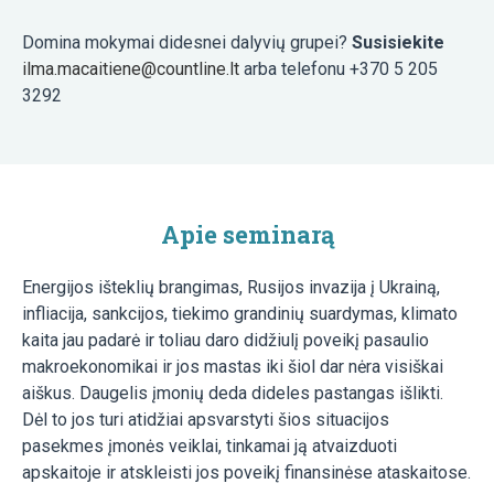
Domina mokymai didesnei dalyvių grupei?
Susisiekite
ilma.macaitiene@countline.lt
arba telefonu +370 5 205
3292
Apie seminarą
Energijos išteklių brangimas, Rusijos invazija į Ukrainą,
infliacija, sankcijos, tiekimo grandinių suardymas, klimato
kaita jau padarė ir toliau daro didžiulį poveikį pasaulio
makroekonomikai ir jos mastas iki šiol dar nėra visiškai
aiškus. Daugelis įmonių deda dideles pastangas išlikti.
Dėl to jos turi atidžiai apsvarstyti šios situacijos
pasekmes įmonės veiklai, tinkamai ją atvaizduoti
apskaitoje ir atskleisti jos poveikį finansinėse ataskaitose.