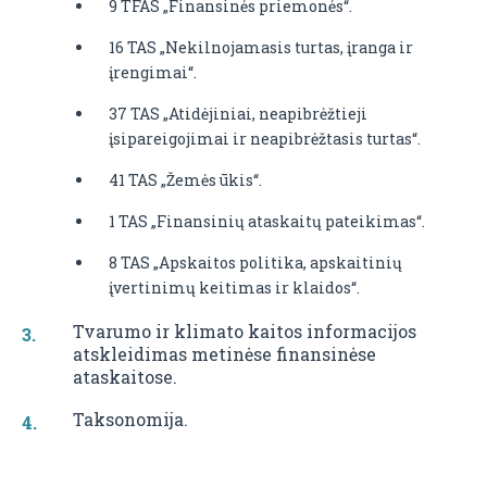
9 TFAS „Finansinės priemonės“.
16 TAS „Nekilnojamasis turtas, įranga ir
įrengimai“.
37 TAS „Atidėjiniai, neapibrėžtieji
įsipareigojimai ir neapibrėžtasis turtas“.
41 TAS „Žemės ūkis“.
1 TAS „Finansinių ataskaitų pateikimas“.
8 TAS „Apskaitos politika, apskaitinių
įvertinimų keitimas ir klaidos“.
Tvarumo ir klimato kaitos informacijos
atskleidimas metinėse finansinėse
ataskaitose.
Taksonomija.