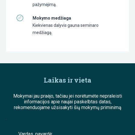
pažymėjimą.
Mokymo medžiaga
Kiekvienas dalyvis gauna seminaro
medžiagą.
Laikas ir vieta
Mokymai jau praėjo, tačiau jei norėtumėte nepraleisti
informacijos apie naujai paskelbtas datas,
rekomenduojame užsisakyti šių mokymų priminimą
;
Vardas, pavardė: