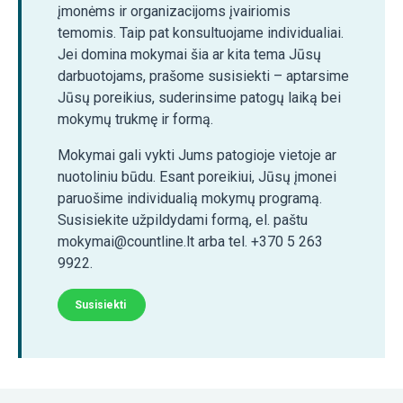
įmonėms ir organizacijoms įvairiomis
temomis. Taip pat konsultuojame individualiai.
Jei domina mokymai šia ar kita tema Jūsų
darbuotojams, prašome susisiekti – aptarsime
Jūsų poreikius, suderinsime patogų laiką bei
mokymų trukmę ir formą.
Mokymai gali vykti Jums patogioje vietoje ar
nuotoliniu būdu. Esant poreikiui, Jūsų įmonei
paruošime individualią mokymų programą.
Susisiekite užpildydami formą, el. paštu
mokymai@countline.lt arba tel. +370 5 263
9922.
Susisiekti