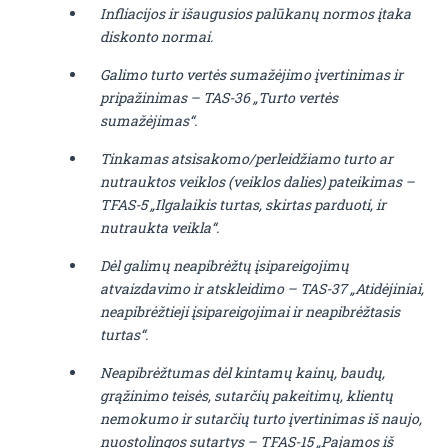
Infliacijos ir išaugusios palūkanų normos įtaka
diskonto normai.
Galimo turto vertės sumažėjimo įvertinimas ir
pripažinimas – TAS-36 „Turto vertės
sumažėjimas“.
Tinkamas atsisakomo/perleidžiamo turto ar
nutrauktos veiklos (veiklos dalies) pateikimas –
TFAS-5 „
Ilgalaikis turtas, skirtas parduoti, ir
nutraukta veikla“.
Dėl galimų neapibrėžtų įsipareigojimų
atvaizdavimo ir atskleidimo –
TAS-37
„Atidėjiniai,
neapibrėžtieji įsipareigojimai ir neapibrėžtasis
turtas“.
Neapibrėžtumas dėl kintamų kainų, baudų,
grąžinimo teisės, sutarčių pakeitimų, klientų
nemokumo ir sutarčių turto įvertinimas iš naujo,
nuostolingos sutartys – TFAS-15 „Pajamos iš