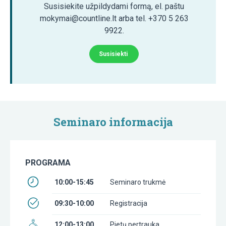
Susisiekite užpildydami formą, el. paštu
mokymai@countline.lt arba tel. +370 5 263
9922.
Susisiekti
Seminaro informacija
PROGRAMA
10:00-15:45
Seminaro trukmė
09:30-10:00
Registracija
12:00-13:00
Pietų pertrauka