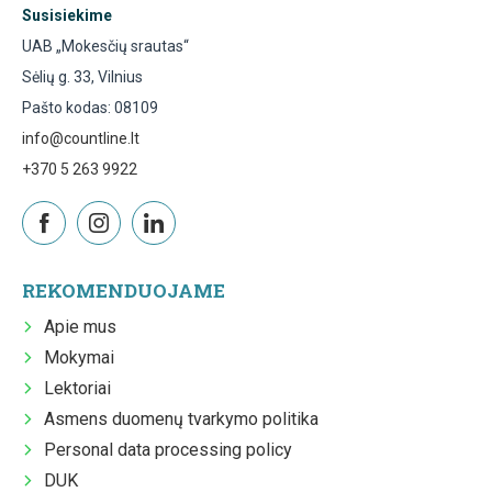
Susisiekime
UAB „Mokesčių srautas“
Sėlių g. 33, Vilnius
Pašto kodas: 08109
info@countline.lt
+370 5 263 9922
REKOMENDUOJAME
Apie mus
Mokymai
Lektoriai
Asmens duomenų tvarkymo politika
Personal data processing policy
DUK