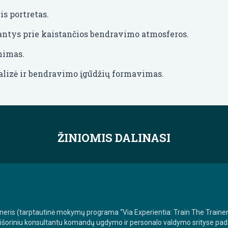
is portretas.
antys prie kaistančios bendravimo atmosferos.
nimas.
nalizė ir bendravimo įgūdžių formavimas.
ŽINIOMIS DALINASI
neris (tarptautinė mokymų programa “Via Experientia: Train The Trainer”
ek išoriniu konsultantu komandų ugdymo ir personalo valdymo srityse pade