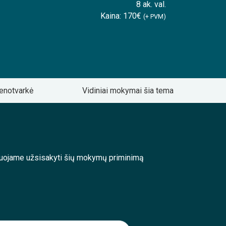
8 ak. val.
Kaina: 170€
(+ PVM)
enotvarkė
Vidiniai mokymai šia tema
enduojame užsisakyti šių mokymų priminimą