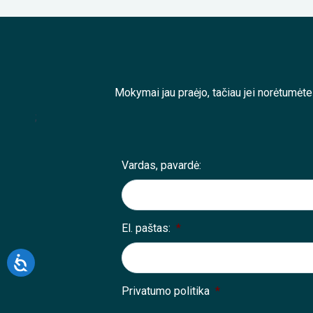
Mokymai jau praėjo, tačiau jei norėtumėt
;
Vardas, pavardė:
El. paštas:
*
Privatumo politika
*