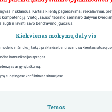
gvas ir sklandus. Kartais klientų pageidavimai, reikalavimai, pre
is kompetenciją. Vietoj „sauso“ teorinio seminaro dalyviai kviečiam
augti ir lavinti savo bendravimo įgūdžius.
Kiekvienas mokymų dalyvis
odeliu ir išmoks jį taikyti praktinėse bendravimo su klientais situacijos
kančias komunikacijos spragas.
pretenzijas ar gynybiškumą.
vyrą sudėtingose konfliktinėse situacijose.
Temos