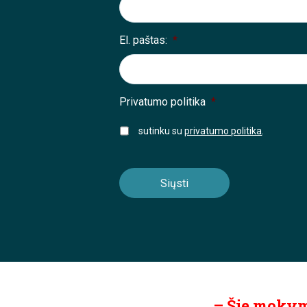
El. paštas:
*
Privatumo politika
*
sutinku su
privatumo politika
.
– Šie mokyma