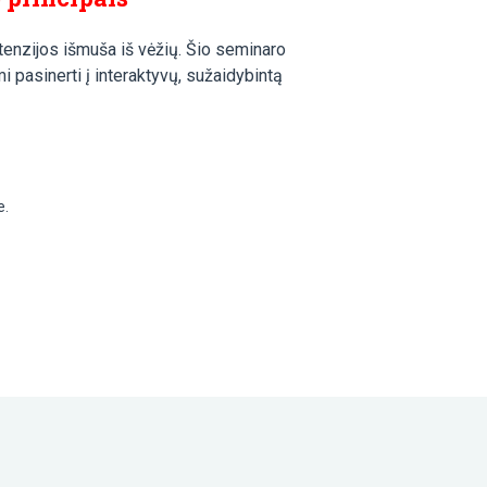
tenzijos išmuša iš vėžių. Šio seminaro
i pasinerti į interaktyvų, sužaidybintą
e.