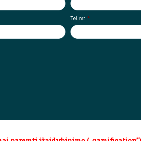
Tel. nr.:
*
i paremti įžaidybinimo („gamification”)