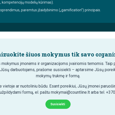
o, kompetencijų modelių kūrimas).
sprendimus, paremtus įžaidybinimo („gamification”) principais.
izuokite šiuos mokymus tik savo organiz
 mokymus įmonėms ir organizacijoms įvairiomis temomis. Taip pa
 Jūsų darbuotojams, prašome susisiekti – aptarsime Jūsų poreik
mokymų trukmę ir formą.
 vietoje ar nuotoliniu būdu. Esant poreikiui, Jūsų įmonei paruo
 užpildydami formą, el. paštu mokymai@countline.lt arba tel. +37
Susisiekti