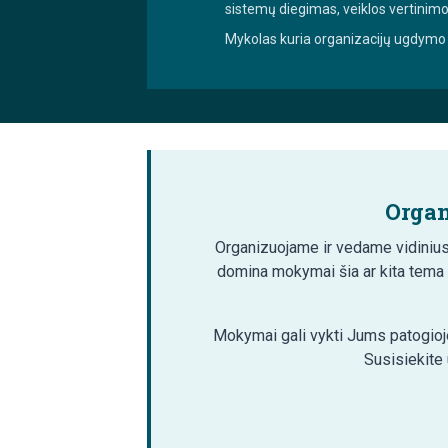
sistemų diegimas, veiklos vertinim
Mykolas kuria organizacijų ugdymo 
Organ
Organizuojame ir vedame vidinius
domina mokymai šia ar kita tema
Mokymai gali vykti Jums patogioje
Susisiekite