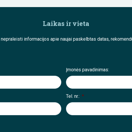
Laikas ir vieta
e nepraleisti informacijos apie naujai paskelbtas datas, rekom
Įmonės pavadinimas:
Tel. nr.:
*