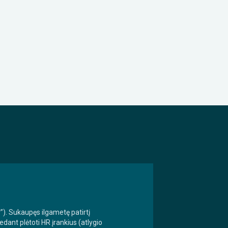
). Sukaupęs ilgametę patirtį
dant plėtoti HR įrankius (atlygio