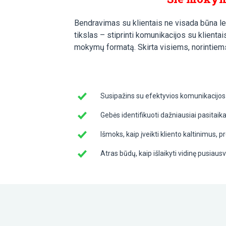
Bendravimas su klientais ne visada būna len
tikslas – stiprinti komunikacijos su klienta
mokymų formatą. Skirta visiems, norintiems 
Susipažins su efektyvios komunikacijos m
Gebės identifikuoti dažniausiai pasitai
Išmoks, kaip įveikti kliento kaltinimus, 
Atras būdų, kaip išlaikyti vidinę pusiaus