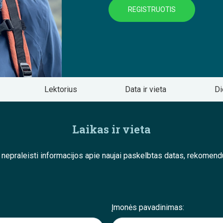
REGISTRUOTIS
Lektorius
Data ir vieta
Di
Laikas ir vieta
e nepraleisti informacijos apie naujai paskelbtas datas, rekom
Įmonės pavadinimas: