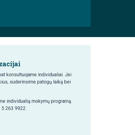
acijai
t konsultuojame individualiai. Jei
ius, suderinsime patogų laiką bei
šime individualią mokymų programą.
0 5 263 9922.