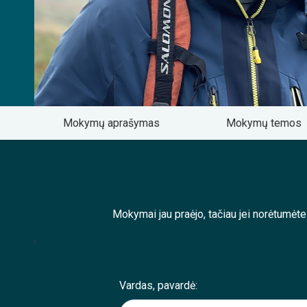
Mokymų aprašymas
Mokymų temos
Mokymai jau praėjo, tačiau jei norėtumėt
;
Vardas, pavardė: