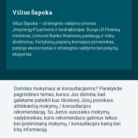
Vilius Šapoka
Vilius Šapoka – strateginio valdymo įmonės
„Insynergy4“partneris ir bedraįkūrėjas. Buvęs LR Finansų
ministras, Lietuvos Banko finansinių paslaugų ir rinkų
direktorius, Vertybinių popierių komisijos pirmininkas,
patyręs ekonomistas ir strateginio valdymo bei pokyčių
ekspertas.
Domitės mokymais ar konsultacijomis? Parašykite
pagrindines temas, kurios Jus domina, kad
galėtume pateikti kuo tikslesnį Jūsų poreikius
atitinkančią mokymų / konsultacijos
rekomendaciją. Su Jumis susisieks mokymų
vadybininkas, kuris rekomenduos galimus laikus
bei preliminarią mokymų / konsultacijos kainą bei
kitą informaciją.