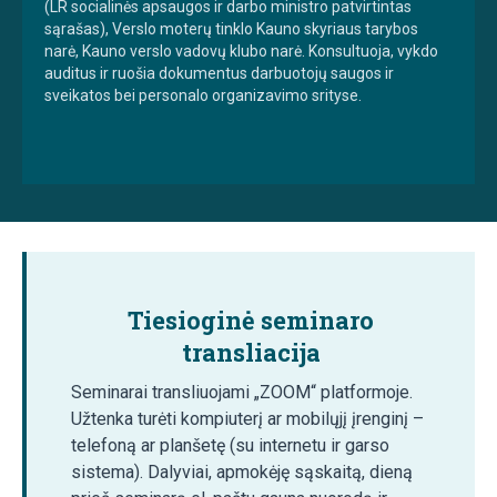
(LR socialinės apsaugos ir darbo ministro patvirtintas
sąrašas), Verslo moterų tinklo Kauno skyriaus tarybos
narė, Kauno verslo vadovų klubo narė. Konsultuoja, vykdo
auditus ir ruošia dokumentus darbuotojų saugos ir
sveikatos bei personalo organizavimo srityse.
Tiesioginė seminaro
transliacija
Seminarai transliuojami „ZOOM“ platformoje.
Užtenka turėti kompiuterį ar mobilųjį įrenginį –
telefoną ar planšetę (su internetu ir garso
sistema). Dalyviai, apmokėję sąskaitą, dieną