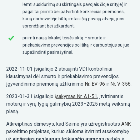
lemti susidūrimą su skirtingais pavojais šioje srityje) ir
pagal tai priimti bei patvirtinti konkrečias priemones,
kurių darbovietėje būtų imtasi šių pavojų atveju, juos
sprendžiant bei užkardant;
priimti naują lokalinį teisės aktą – smurto ir
priekabiavimo prevencijos politiką ir darbuotojus su juo
supažindinti pasirašytinai.
2022-11-01 įsigaliojo 2 atnaujinti VDI kontroliniai
klausimynai dėl smurto ir priekabiavimo prevencijos
įgyvendinimo priemonių užtikrinimo
Nr. EV-96
ir
Nr. V-356
.
2023-01-31 įsigaliojo
įsakymas Nr. A1-51
, įtvirtinantis
moterų ir vyrų lygių galimybių 2023–2025 metų veiksmų
planą.
Atkreiptinas dėmesys, kad Seime yra užregistruotas
ANK
pakeitimo projektas, kuriuo siūloma įtvirtinti atsakomybę
už
viešąsias paslaugas teikiančio
asmens
garbės ir