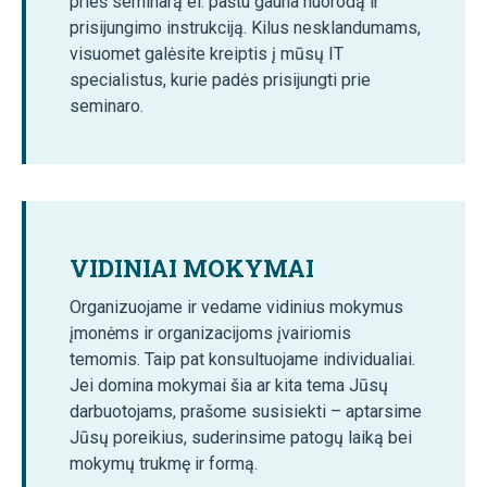
prieš seminarą el. paštu gauna nuorodą ir
prisijungimo instrukciją. Kilus nesklandumams,
visuomet galėsite kreiptis į mūsų IT
specialistus, kurie padės prisijungti prie
seminaro.
VIDINIAI MOKYMAI
Organizuojame ir vedame vidinius mokymus
įmonėms ir organizacijoms įvairiomis
temomis. Taip pat konsultuojame individualiai.
Jei domina mokymai šia ar kita tema Jūsų
darbuotojams, prašome susisiekti – aptarsime
Jūsų poreikius, suderinsime patogų laiką bei
mokymų trukmę ir formą.