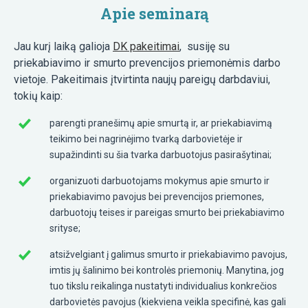
Apie seminarą
Jau kurį laiką galioja
DK pakeitimai
, susiję su
priekabiavimo ir smurto prevencijos priemonėmis darbo
vietoje. Pakeitimais įtvirtinta naujų pareigų darbdaviui,
tokių kaip:
parengti pranešimų apie smurtą ir, ar priekabiavimą
teikimo bei nagrinėjimo tvarką darbovietėje ir
supažindinti su šia tvarka darbuotojus pasirašytinai;
organizuoti darbuotojams mokymus apie smurto ir
priekabiavimo pavojus bei prevencijos priemones,
darbuotojų teises ir pareigas smurto bei priekabiavimo
srityse;
atsižvelgiant į galimus smurto ir priekabiavimo pavojus,
imtis jų šalinimo bei kontrolės priemonių. Manytina, jog
tuo tikslu reikalinga nustatyti individualius konkrečios
darbovietės pavojus (kiekviena veikla specifinė, kas gali