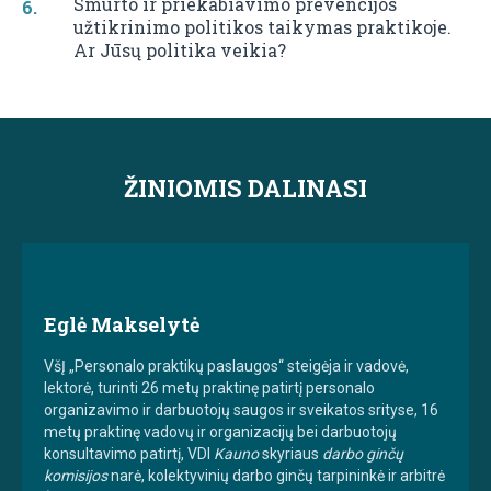
Smurto ir priekabiavimo prevencijos
užtikrinimo politikos taikymas praktikoje.
Ar Jūsų politika veikia?
ŽINIOMIS DALINASI
Eglė Makselytė
VšĮ „Personalo praktikų paslaugos“ steigėja ir vadovė,
lektorė, turinti 26 metų praktinę patirtį personalo
organizavimo ir darbuotojų saugos ir sveikatos srityse, 16
metų praktinę vadovų ir organizacijų bei darbuotojų
konsultavimo patirtį, VDI
Kauno
skyriaus
darbo ginčų
komisijos
narė, kolektyvinių darbo ginčų tarpininkė ir arbitrė