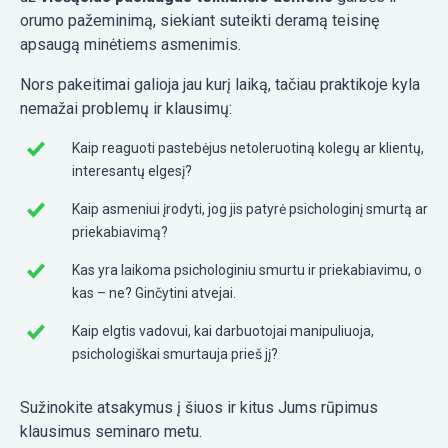
orumo pažeminimą, siekiant suteikti deramą teisinę
apsaugą minėtiems asmenimis.
Nors pakeitimai galioja jau kurį laiką, tačiau praktikoje kyla
nemažai problemų ir klausimų:
Kaip reaguoti pastebėjus netoleruotiną kolegų ar klientų,
interesantų elgesį?
Kaip asmeniui įrodyti, jog jis patyrė psichologinį smurtą ar
priekabiavimą?
Kas yra laikoma psichologiniu smurtu ir priekabiavimu, o
kas – ne? Ginčytini atvejai.
Kaip elgtis vadovui, kai darbuotojai manipuliuoja,
psichologiškai smurtauja prieš jį?
Sužinokite atsakymus į šiuos ir kitus Jums rūpimus
klausimus seminaro metu.