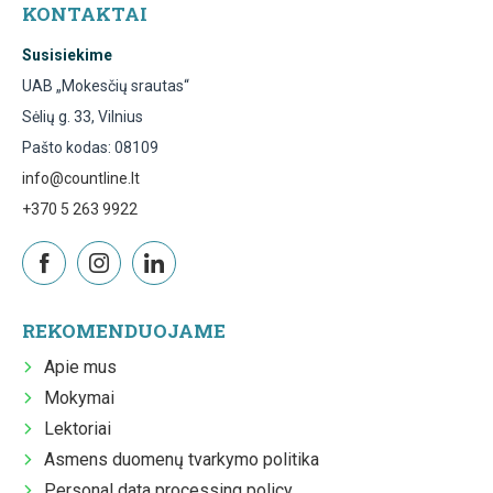
KONTAKTAI
Susisiekime
UAB „Mokesčių srautas“
Sėlių g. 33, Vilnius
Pašto kodas: 08109
info@countline.lt
+370 5 263 9922
REKOMENDUOJAME
Apie mus
Mokymai
Lektoriai
Asmens duomenų tvarkymo politika
Personal data processing policy