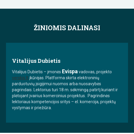
ŽINIOMIS DALINASI
Vitalijus Dubietis
Evispa
Vitalijus Dubietis – įmonės
vadovas, projekto
verskis.lt
įkūrėjas. Platforma skirta elektroninių
parduotuvių įsigijimui nuomos arba nuosavybės
pagrindais. Lektorius turi 18 m. sėkmingą patirtį kuriant ir
plėtojant įvairius komercinius projektus. Pagrindinės
lektoriaus kompetencijos sritys – el. komercija, projektų
vystymas ir priežiūra.