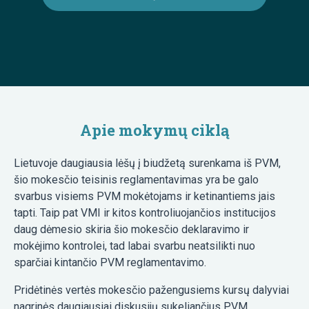
Apie mokymų ciklą
Lietuvoje daugiausia lėšų į biudžetą surenkama iš PVM,
šio mokesčio teisinis reglamentavimas yra be galo
svarbus visiems PVM mokėtojams ir ketinantiems jais
tapti. Taip pat VMI ir kitos kontroliuojančios institucijos
daug dėmesio skiria šio mokesčio deklaravimo ir
mokėjimo kontrolei, tad labai svarbu neatsilikti nuo
sparčiai kintančio PVM reglamentavimo.
Pridėtinės vertės mokesčio pažengusiems kursų dalyviai
nagrinės daugiausiai diskusijų sukeliančius PVM