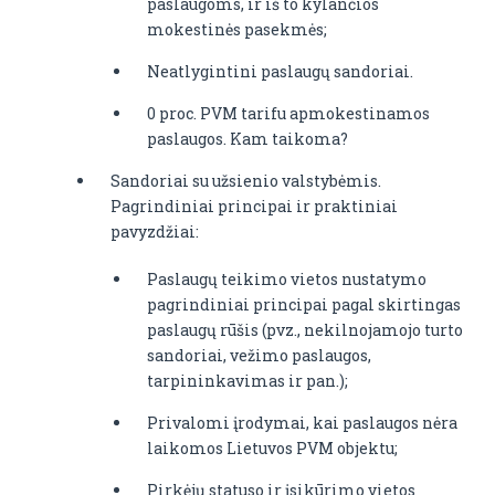
paslaugoms, ir iš to kylančios
mokestinės pasekmės;
Neatlygintini paslaugų sandoriai.
0 proc. PVM tarifu apmokestinamos
paslaugos. Kam taikoma?
Sandoriai su užsienio valstybėmis.
Pagrindiniai principai ir praktiniai
pavyzdžiai:
Paslaugų teikimo vietos nustatymo
pagrindiniai principai pagal skirtingas
paslaugų rūšis (pvz., nekilnojamojo turto
sandoriai, vežimo paslaugos,
tarpininkavimas ir pan.);
Privalomi įrodymai, kai paslaugos nėra
laikomos Lietuvos PVM objektu;
Pirkėjų statuso ir įsikūrimo vietos