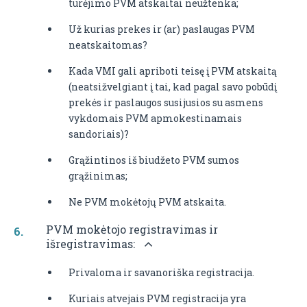
turėjimo PVM atskaitai neužtenka;
Už kurias prekes ir (ar) paslaugas PVM
neatskaitomas?
Kada VMI gali apriboti teisę į PVM atskaitą
(neatsižvelgiant į tai, kad pagal savo pobūdį
prekės ir paslaugos susijusios su asmens
vykdomais PVM apmokestinamais
sandoriais)?
Grąžintinos iš biudžeto PVM sumos
grąžinimas;
Ne PVM mokėtojų PVM atskaita.
PVM mokėtojo registravimas ir
išregistravimas:
Privaloma ir savanoriška registracija.
Kuriais atvejais PVM registracija yra