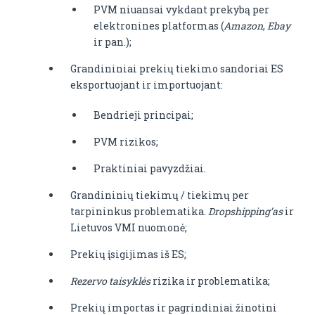
PVM niuansai vykdant prekybą per
elektronines platformas (
Amazon
,
Ebay
ir pan.);
Grandininiai prekių tiekimo sandoriai ES
eksportuojant ir importuojant:
Bendrieji principai;
PVM rizikos;
Praktiniai pavyzdžiai.
Grandininių tiekimų / tiekimų per
tarpininkus problematika.
Dropshipping
’
as
ir
Lietuvos VMI nuomonė;
Prekių įsigijimas iš ES;
Rezervo taisyklės
rizika ir problematika;
Prekių importas ir pagrindiniai žinotini