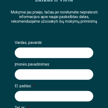
Mokymai jau praėjo, tačiau jei norėtumėte nepraleisti
informacijos apie naujai paskelbtas datas,
rekomenduojame užsisakyti šių mokymų priminimą
;
Vardas, pavardė:
Įmonės pavadinimas:
El. paštas:
*
Tel. nr.:
*