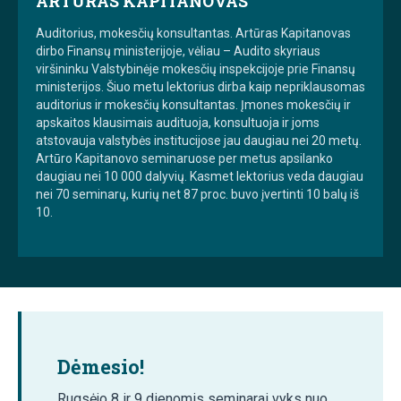
ARTŪRAS KAPITANOVAS
Auditorius, mokesčių konsultantas. Artūras Kapitanovas
dirbo Finansų ministerijoje, vėliau – Audito skyriaus
viršininku Valstybinėje mokesčių inspekcijoje prie Finansų
ministerijos. Šiuo metu lektorius dirba kaip nepriklausomas
auditorius ir mokesčių konsultantas. Įmones mokesčių ir
apskaitos klausimais audituoja, konsultuoja ir joms
atstovauja valstybės institucijose jau daugiau nei 20 metų.
Artūro Kapitanovo seminaruose per metus apsilanko
daugiau nei 10 000 dalyvių. Kasmet lektorius veda daugiau
nei 70 seminarų, kurių net 87 proc. buvo įvertinti 10 balų iš
10.
Dėmesio!
Rugsėjo 8 ir 9 dienomis seminarai vyks nuo