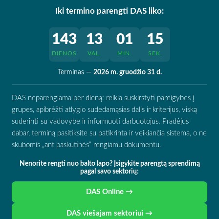
Iki termino parengti DAS liko:
143
13
01
14
DIENOS
VAL.
MIN.
SEK.
Terminas —
2026 m. gruodžio 31 d.
DAS neparengiama per dieną: reikia suskirstyti pareigybes į
grupes, apibrėžti atlygio sudedamąsias dalis ir kriterijus, viską
suderinti su vadovybe ir informuoti darbuotojus. Pradėjus
dabar, terminą pasitiksite su patikrinta ir veikiančia sistema, o ne
skubomis „ant paskutinės“ rengiamu dokumentu.
Nenorite rengti nuo balto lapo? Įsigykite parengtą sprendimą
pagal savo sektorių:
DAS Online →
DAS viešajam sektoriui →