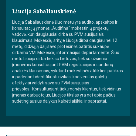
Liucija Sabaliauskienė
Liucija Sabaliauskienė šiuo metu yra audito, apskaitos ir
konsultacijų įmonės „Audifina“ mokestinių projektų
vadovė, kuri daugiausiai dirba su PVM susijusiais
klausimais. Mokesčių srityje Liucija dirba daugiau nei 12
metų, didžiąją dalį savo profesinės patirtis sukaupė
dirbama VMI Mokesčių informacijos departamente. Šiuo
metu Liucija dirba tiek su Lietuvos, tiek su užsienio
įmonėmis konsultuojant PVM registracijos ir sandorių
analizės klausimais, vykdant mokestinės atitikties patikras
ir padedant identifikuoti rizikas, kad verslas galėtų
efektyviai valdyti savo su PVM susijusias
prievoles. Konsultuojant tiek įmonės klientus, tiek vidinius
įmonės darbuotojus, Liucijos tikslas yra net apie pačius
sudėtingiausius dalykus kalbėti aiškiai ir paprastai.