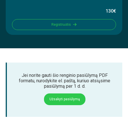
130€
Registruotis
Jei norite gauti šio renginio pasiūlymą PDF
formatu, nurodykite el. paštą, kuriuo atsiųsime
pasiūlymą per 1 d. d.
Užsakyti pasiūlymą