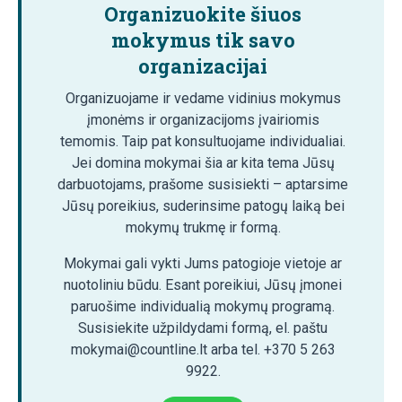
Organizuokite šiuos
mokymus tik savo
organizacijai
Organizuojame ir vedame vidinius mokymus
įmonėms ir organizacijoms įvairiomis
temomis. Taip pat konsultuojame individualiai.
Jei domina mokymai šia ar kita tema Jūsų
darbuotojams, prašome susisiekti – aptarsime
Jūsų poreikius, suderinsime patogų laiką bei
mokymų trukmę ir formą.
Mokymai gali vykti Jums patogioje vietoje ar
nuotoliniu būdu. Esant poreikiui, Jūsų įmonei
paruošime individualią mokymų programą.
Susisiekite užpildydami formą, el. paštu
mokymai@countline.lt arba tel. +370 5 263
9922.