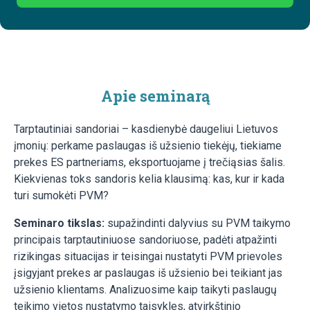
Apie seminarą
Tarptautiniai sandoriai – kasdienybė daugeliui Lietuvos
įmonių: perkame paslaugas iš užsienio tiekėjų, tiekiame
prekes ES partneriams, eksportuojame į trečiąsias šalis.
Kiekvienas toks sandoris kelia klausimą: kas, kur ir kada
turi sumokėti PVM?
Seminaro tikslas:
supažindinti dalyvius su PVM taikymo
principais tarptautiniuose sandoriuose, padėti atpažinti
rizikingas situacijas ir teisingai nustatyti PVM prievoles
įsigyjant prekes ar paslaugas iš užsienio bei teikiant jas
užsienio klientams. Analizuosime kaip taikyti paslaugų
teikimo vietos nustatymo taisykles, atvirkštinio