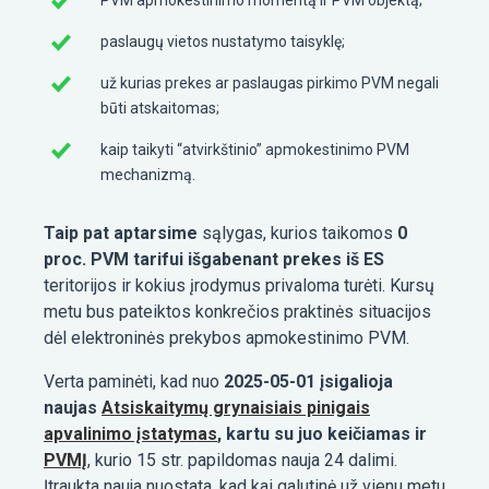
paslaugų vietos nustatymo taisyklę;
už kurias prekes ar paslaugas pirkimo PVM negali
būti atskaitomas;
kaip taikyti “atvirkštinio” apmokestinimo PVM
mechanizmą.
Taip pat aptarsime
sąlygas, kurios taikomos
0
proc. PVM tarifui išgabenant prekes iš ES
teritorijos ir kokius įrodymus privaloma turėti. Kursų
metu bus pateiktos konkrečios praktinės situacijos
dėl elektroninės prekybos apmokestinimo PVM.
Verta paminėti, kad nuo
2025-05-01 įsigalioja
naujas
Atsiskaitymų grynaisiais pinigais
apvalinimo įstatymas
, kartu su juo keičiamas ir
PVMĮ
, kurio 15 str. papildomas nauja 24 dalimi.
Įtraukta nauja nuostata, kad kai galutinė už vienu metu