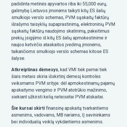
padidinta metinės apyvartos riba iki 55,000 eurų,
galimybę Lietuvos įmonėms taikyti kitų ES šalių
smulkiojo verslo schemas, PVM sąskaitų faktūrų
išrašymo taisyklių supaprastinimą, elektroninių PVM
sąskaitų faktūrų naudojimo skatinimą, pakeitimus
prekių įsigijimo iš kitų ES šalių apmokestinime ir
naujos ketvirčio ataskaitos įvedimą įmonėms,
taikančioms smulkiojo verslo schemas kitose ES
šalyse.
Atkreiptinas dėmesys
, kad VMI tiek pernai tiek
šiais metais skiria išskirtinį dėmesį kontrolės
veiksmams PVM srityje: dėl apmokestinamų pajamų
apskaitymo vengimo ir PVM atotrūkio mažinimo,
siekiant užkirsti kelią neteisėtai PVM atskaitai.
Šie kursai skirti
finansinę apskaitą tvarkantiems
asmenims, vadovams, MB nariams, IĮ savininkams
bei individualią veiklą vykdantiems asmenims.