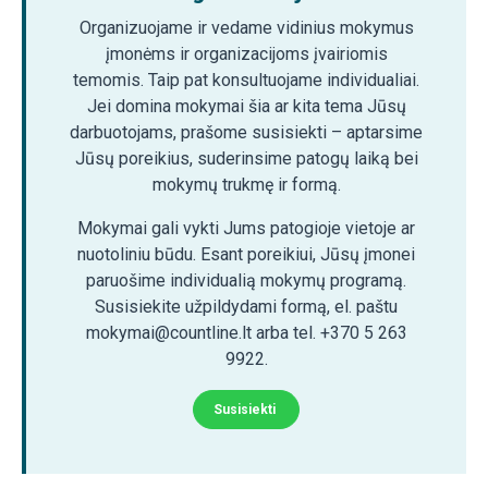
Organizuojame ir vedame vidinius mokymus
įmonėms ir organizacijoms įvairiomis
temomis. Taip pat konsultuojame individualiai.
Jei domina mokymai šia ar kita tema Jūsų
darbuotojams, prašome susisiekti – aptarsime
Jūsų poreikius, suderinsime patogų laiką bei
mokymų trukmę ir formą.
Mokymai gali vykti Jums patogioje vietoje ar
nuotoliniu būdu. Esant poreikiui, Jūsų įmonei
paruošime individualią mokymų programą.
Susisiekite užpildydami formą, el. paštu
mokymai@countline.lt arba tel. +370 5 263
9922.
Susisiekti