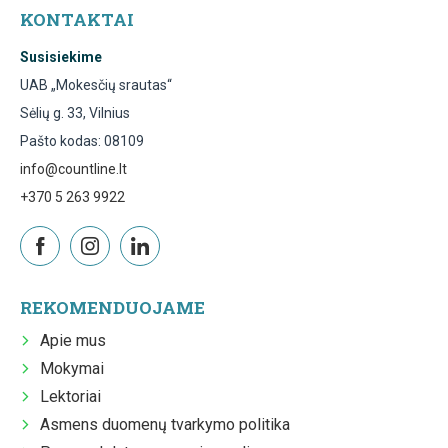
KONTAKTAI
Susisiekime
UAB „Mokesčių srautas“
Sėlių g. 33, Vilnius
Pašto kodas: 08109
info@countline.lt
+370 5 263 9922
REKOMENDUOJAME
Apie mus
Mokymai
Lektoriai
Asmens duomenų tvarkymo politika