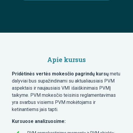
Apie kursus
Pridėtinės vertės mokesčio pagrindų kursų
metu
dalyviai bus supažindinami su aktualiausiais PVM
aspektais ir naujausiais VMI išaiškinimais PVMĮ
taikyme. PVM mokesčio teisinis reglamentavimas
yra svarbus visiems PVM mokėtojams ir
ketinantiems jais tapti.
Kursuose analizuosime:
PVM apmokestinimo momentą ir PVM objektą;