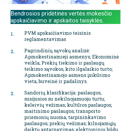
Bendrosios pridėtinės vertės mokesčio
apskaičiavimo ir apskaitos taisyklės.
PVM apskaičiavimo teisinis
reglamentavimas
Pagrindinių sąvokų analizė:
Apmokestinamieji asmenys; Ekonominė
veikla; Prekių tiekimo ir paslaugų
teikimo sąvokos; kito ilgalaikio turto;
Apmokestinamojo asmens įsikūrimo
vieta, buveinė ir padalinys.
Sandorių klasifikacija: paslaugos,
susijusios su nekilnojamuoju turtu;
keleivių vežimas; kultūros paslaugos;
maitinimo paslaugos; transporto
priemonių nuoma; tarpininkavimo
paslaugos; prekių vežimas; kilnojamųjų
daiktų aptarnavimas; elektroniniu būdu