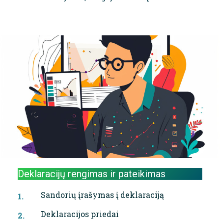
Deklaracijų rengimas ir pateikimas
Sandorių įrašymas į deklaraciją
Deklaracijos priedai