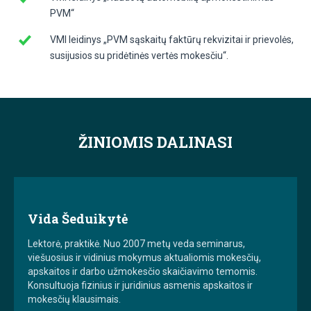
PVM“
VMI leidinys „PVM sąskaitų faktūrų rekvizitai ir prievolės,
susijusios su pridėtinės vertės mokesčiu“.
ŽINIOMIS DALINASI
Vida Šeduikytė
Lektorė, praktikė. Nuo 2007 metų veda seminarus,
viešuosius ir vidinius mokymus aktualiomis mokesčių,
apskaitos ir darbo užmokesčio skaičiavimo temomis.
Konsultuoja fizinius ir juridinius asmenis apskaitos ir
mokesčių klausimais.