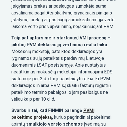
įsigyjamas prekes ar paslaugas sumokėta suma
apvalinama pagal Atsiskaitymų grynaisiais pinigais
įstatymą, prekių ar paslaugų apmokestinamąja verte
laikoma vertė prieš apvalinimą, neįskaičiuojant PVM.
Taip pat aptarsime ir startavusį VMI procesą –
pilotinį PVM deklaracijų vertinimą realiu laiku.
Mokesčių mokėtojų pateiktos deklaracijos yra
lyginamos su jų pateiktais pardavimų Lietuvoje
duomenimis i.SAF posistemyje. Apie nustatytus
neatitikimus mokesčių mokėtojai informuojami EDS
sistemoje per 2 d. d. ir juos ištaisyti reikia iki PVM
deklaracijos ir/arba PVM sąskaitų faktūrų registrų
pateikimo termino pabaigos, o jam pasibaigus ne
vėliau kaip per 10 d. d.
Svarbu ir tai, kad FINMIN parengė
PVMĮ
pakeitimo projektą
,
kuriuo pagrindiniai pakeitimai
apimtų
smulkiojo verslo schemos
įvedimą su