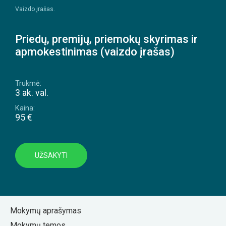
Vaizdo įrašas.
Priedų, premijų, priemokų skyrimas ir
apmokestinimas (vaizdo įrašas)
Trukmė:
3 ak. val.
Kaina:
95 €
UŽSAKYTI
Mokymų aprašymas
Mokymų temos