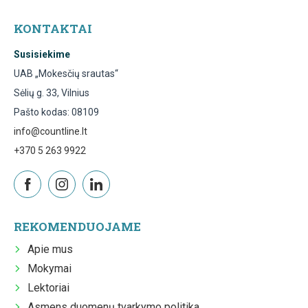
KONTAKTAI
Susisiekime
UAB „Mokesčių srautas“
Sėlių g. 33, Vilnius
Pašto kodas: 08109
info@countline.lt
+370 5 263 9922
REKOMENDUOJAME
Apie mus
Mokymai
Lektoriai
Asmens duomenų tvarkymo politika