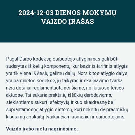
2024-12-03 DIENOS MOKYMŲ
VAIZDO ĮRAŠAS
Pagal Darbo kodeksą darbuotojo atlyginimas gali būti
sudarytas iš kelių komponentų, kur bazinis tarifinis atlygis
yra tik viena iš šešių galimų dalių. Nors kitos atlygio dalys
yra paminėtos kodekse, jų taikymo ir skaičiavimo tvarka
nėra detaliai reglamentuota nei šiame, nei kituose teisės
aktuose. Tai sukuria praktinių iššūkių darbdaviams,
siekiantiems sukurti efektyvią ir kuo skaidresnę bei
suprantamesnę atlygio sistemą, kuri nekeltų dviprasmiškų
klausimų apskaitą tvarkančiam asmeniui ir darbuotojams.
Vaizdo įrašo metu nagrinėsime: