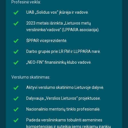
Profesinė veikla:
UAB „Solidus vox“ įkūrėja ir vadovė.
2023 metais išrinkta „Lietuvos metų
verslininkė/vadovė“ (LPPARA asociacija).
ŠPPAR viceprezidentė.
Darbo grupės prie LR FM ir LLPPARA narė.
„NEO-FIN“ finansininkų klubo vadovė.
Verslumo skatinimas:
Aktyvi verslumo skatinimo Lietuvoje dalyvė.
Dalyvauja „Verslios Lietuvos“ projektuose.
Nacionalinio mentorių tinklo profesionalė.
Padeda verslininkams tobulinti asmenines
kompetencijas ir suteikia jiems reikiamų įrankių