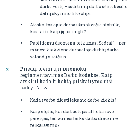
darbo vertę – sudėtinių darbo užmokesčio
dalių skyrimo filosofija.
Ataskaitos apie darbo užmokesčio atotrūkį –
kas tai ir kaip ją parengti?
Papildomų duomenų teikimas „Sodrai“ – per
mėnesį kiekvieno darbuotojo dirbtų darbo
valandų skaičius.
Priedų, premijų ir priemokų
reglamentavimas Darbo kodekse. Kaip
atskirti kada ir kokią priskaitymo rūšį
taikyti?
Kada svarbu tik atliekamo darbo kiekis?
Kaip elgtis, kai darbuotojas atlieka savo
pareigas, tačiau nesilaiko darbo drausmės
reikalavimų?