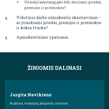
Už kokį laikotarpį gali būti skiriami priedai,
premijos ir priemokos?
Vidutinio darbo užmokesčio skaičiavimas –
ar įtraukiami priedai, premijos ir priemokos
ir kokia tvarka?
Apmokestinimo ypatumai.
ŽINIOMIS DALINASI
Jurgita Navikienė
Auditorė, mokesčių ekspertė, mentorė: