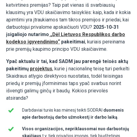
ketvirtines premijas? Taip pat vienas iš svarbiausių
klausimų yra VDU skaičiavimo taisyklės: kaip, kada ir kokia
apimtimi yra įtraukiamos tam tikros premijos ir priedai, kai
darbuotojui privalome apskaičiuoti VDU?
2025-10-31
įsigaliojo nutarimo
„Dėl Lietuvos Respublikos darbo
kodekso įgyvendinimo“
pakeitimai
, kuriais pereinama
prie premijų kaupimo principo VDU skaičiavime.
Ypač aktualu ir tai, kad SADM jau parengė teisės aktų
pakeitimų
projektus
,
kurie į nacionalinę teisę turi perkelti
Skaidraus atlygio direktyvos nuostatas, todėl teisingas
priedų ir premijų įforminimas taps ypač svarbus norint
išvengti galimų ginčų ir baudų. Kokios prievolės
atsiranda?
Darbdaviai turės kas mėnesį teikti SODRAI
duomenis
apie darbuotojų darbo užmokestį ir darbo laiką
.
Visos organizacijos, nepriklausomai nuo darbuotojų
skaičiaus
t.y. tiek privačios įmonės, tiek biudžetinės