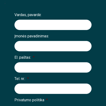
;
Vardas, pavardė:
Įmonės pavadinimas:
El. paštas:
*
Tel. nr.:
*
Privatumo politika
*