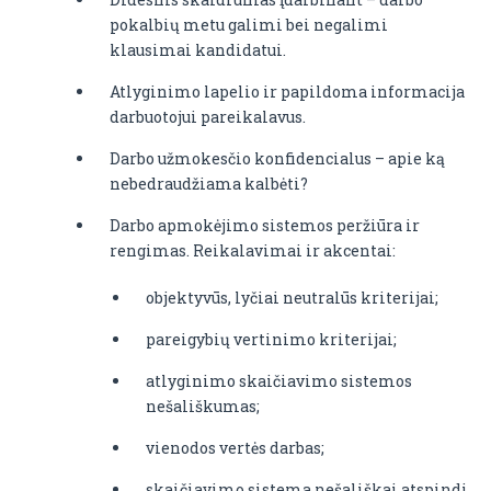
pokalbių metu galimi bei negalimi
klausimai kandidatui.
Atlyginimo lapelio ir papildoma informacija
darbuotojui pareikalavus.
Darbo užmokesčio konfidencialus – apie ką
nebedraudžiama kalbėti?
Darbo apmokėjimo sistemos peržiūra ir
rengimas. Reikalavimai ir akcentai:
objektyvūs, lyčiai neutralūs kriterijai;
pareigybių vertinimo kriterijai;
atlyginimo skaičiavimo sistemos
nešališkumas;
vienodos vertės darbas;
skaičiavimo sistema nešališkai atspindi