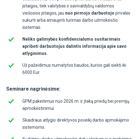
įstaigos, tiek valstybės ir savivaldybių valdomos
viešosios įstaigos, jau
nuo pirmojo darbuotojo
privalės
sukurti arba atnaujinti turimas darbo užmokesčio
sistemas.
Neliks galimybės konfidencialumo susitarimais
apriboti darbuotojus dalintis informacija apie savo
atlyginimus.
Už pažeidimus numatytos baudos, kurios gali siekti iki
6000 Eur.
Seminare nagrinėsime:
GPM pakeitimus nuo 2026 m. ir įtaką priedų bei premijų
apmokestinimui.
Skaidraus atlygio direktyvos poveikį darbo apmokėjimo
sistemoms.
Sudėtinių darbo užmokesčio dalių skirtumus ir mokėjimo