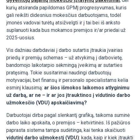
Gyventojų pajamų mokesčio įstatymų pakeitimai
, dėl
kurių atsiranda papildomas GPMĮ progresyvumas, kuris
gali reikšti didesnius mokesčius darbuotojams, todėl
įmonės vadovai turėtų atsižvelgti ir į tai bei iš anksto
suplanuoti kada bus mokamos premijos ir/ar priedai už
2025-uosius.
Vis dažniau darbdaviai į darbo sutartis įtraukia įvairias
priedų ir premijų schemas – už atvykimą į darbovietę,
bandomojo laikotarpio sėkmingą įveikimą ar sutarties
pratęsimą. Tokie susitarimai naudingi darbuotojų
motyvacijai, bet finansų ir personalo specialistams kelia
esminį klausimą:
ar šios išmokos laikomos atlyginimu
už darbą, ar ne – ir ar jos įtrauktinos į vidutinio darbo
užmokesčio (VDU) apskaičiavimą?
Darbuotojai dirba pagal slenkantį grafiką, taikoma suminė
darbo laiko apskaita, o premijos – ketvirtinės. Iš pažiūros
paprasta sistema tampa sudėtinga, kai tenka skaičiuoti
vidutinį darbo užmokestį (VDU)
: kada, kaip ir kiek įtraukti