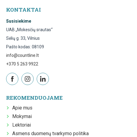
KONTAKTAI
Susisiekime
UAB „Mokesčių srautas“
Sėlių g. 33, Vilnius
Pašto kodas: 08109
info@countline.lt
+370 5 263 9922
REKOMENDUOJAME
Apie mus
Mokymai
Lektoriai
Asmens duomenų tvarkymo politika