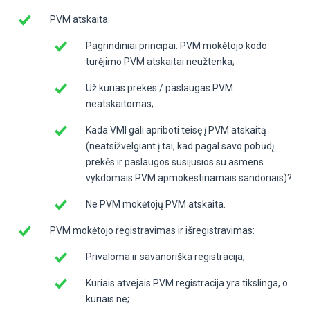
PVM atskaita:
Pagrindiniai principai. PVM mokėtojo kodo
turėjimo PVM atskaitai neužtenka;
Už kurias prekes / paslaugas PVM
neatskaitomas;
Kada VMI gali apriboti teisę į PVM atskaitą
(neatsižvelgiant į tai, kad pagal savo pobūdį
prekės ir paslaugos susijusios su asmens
vykdomais PVM apmokestinamais sandoriais)?
Ne PVM mokėtojų PVM atskaita.
PVM mokėtojo registravimas ir išregistravimas:
Privaloma ir savanoriška registracija;
Kuriais atvejais PVM registracija yra tikslinga, o
kuriais ne;