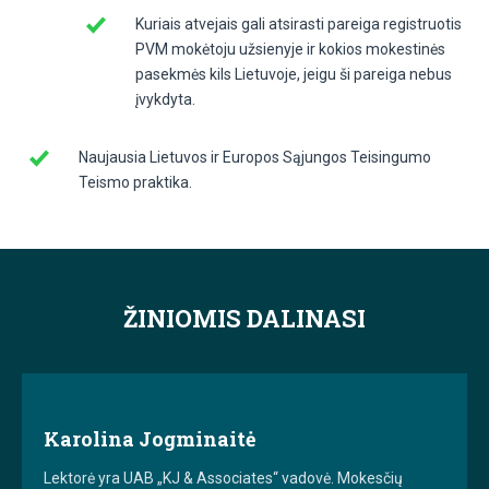
Kuriais atvejais gali atsirasti pareiga registruotis
PVM mokėtoju užsienyje ir kokios mokestinės
pasekmės kils Lietuvoje, jeigu ši pareiga nebus
įvykdyta.
Naujausia Lietuvos ir Europos Sąjungos Teisingumo
Teismo praktika.
ŽINIOMIS DALINASI
Karolina Jogminaitė
Lektorė yra UAB „KJ & Associates“ vadovė. Mokesčių