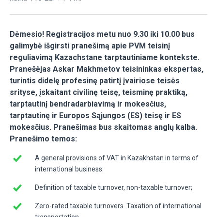
Dėmesio! Registracijos metu nuo 9.30 iki 10.00 bus
galimybė išgirsti pranešimą apie PVM teisinį
reguliavimą Kazachstane tarptautiniame kontekste.
Pranešėjas Askar Makhmetov teisininkas ekspertas,
turintis didelę profesinę patirtį įvairiose teisės
srityse, įskaitant civilinę teisę, teisminę praktiką,
tarptautinį bendradarbiavimą ir mokesčius,
tarptautinę ir Europos Sąjungos (ES) teisę ir ES
mokesčius. Pranešimas bus skaitomas anglų kalba.
Pranešimo temos:
A general provisions of VAT in Kazakhstan in terms of
international business:
Definition of taxable turnover, non-taxable turnover;
Zero-rated taxable turnovers. Taxation of international
transportation.