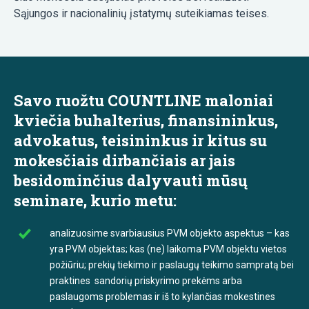
Sąjungos ir nacionalinių įstatymų suteikiamas teises.
Savo ruožtu COUNTLINE maloniai
kviečia buhalterius, finansininkus,
advokatus, teisininkus ir kitus su
mokesčiais dirbančiais ar jais
besidominčius dalyvauti mūsų
seminare, kurio metu:
analizuosime svarbiausius PVM objekto aspektus – kas
yra PVM objektas; kas (ne) laikoma PVM objektu vietos
požiūriu; prekių tiekimo ir paslaugų teikimo sampratą bei
praktines sandorių priskyrimo prekėms arba
paslaugoms problemas ir iš to kylančias mokestines