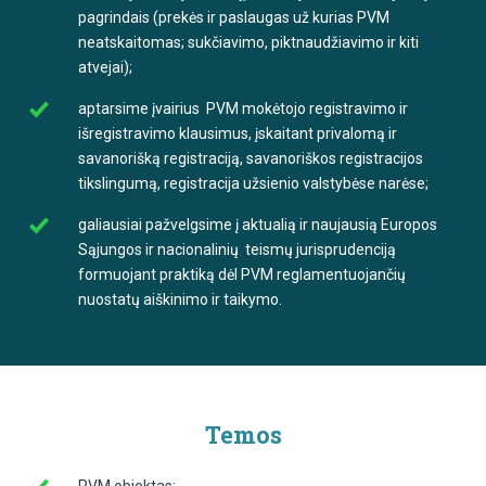
pagrindais (prekės ir paslaugas už kurias PVM
neatskaitomas; sukčiavimo, piktnaudžiavimo ir kiti
atvejai);
aptarsime įvairius PVM mokėtojo registravimo ir
išregistravimo klausimus, įskaitant privalomą ir
savanorišką registraciją, savanoriškos registracijos
tikslingumą, registracija užsienio valstybėse narėse;
galiausiai pažvelgsime į aktualią ir naujausią Europos
Sąjungos ir nacionalinių teismų jurisprudenciją
formuojant praktiką dėl PVM reglamentuojančių
nuostatų aiškinimo ir taikymo.
Temos
PVM objektas: