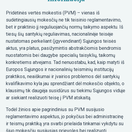
Pridėtinės vertės mokestis (PVM) – vienas iš
sudėtingiausių mokesčių ne tik teisinio reglamentavimo,
bet ir praktinio jį reguliuojančių normų taikymo aspektu. Iš
tiesų šių santykių reguliavimas, nacionalinėje teisėje
nustatomas perkeliant (įgyvendinant) Sąjungos teisės
aktus, yra platus, pasižymintis abstrakčiomis bendromis
nuostatomis bei daugybe specialių taisyklių, taikomų
konkretiems atvejams. Tad nenuostabu, kad, kaip matyti iš
Europos Sąjungos ir nacionalinių teisminių institucijų
praktikos, neaiškumai ir įvairios problemos dėl santykių
kvalifikavimo kyla jau sprendžiant dėl mokesčio objekto, o
klausimų tik daugėja susidūrus su tiekimu Sąjungos viduje
ar siekiant realizuoti teisę į PVM atskaitą.
Todėl žinios apie pagrindinius su PVM susijusio
reglamentavimo aspektus, jo pokyčius bei administracinę
ir teismų praktiką yra svarbi prielaida tinkamai vykdytu su
šiuo mokesčiu susijusias prievoles bei realizuoti