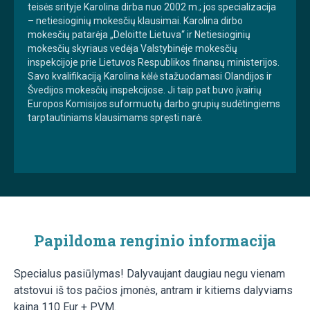
teisės srityje Karolina dirba nuo 2002 m.; jos specializacija
– netiesioginių mokesčių klausimai. Karolina dirbo
mokesčių patarėja „Deloitte Lietuva“ ir Netiesioginių
mokesčių skyriaus vedėja Valstybinėje mokesčių
inspekcijoje prie Lietuvos Respublikos finansų ministerijos.
Savo kvalifikaciją Karolina kėlė stažuodamasi Olandijos ir
Švedijos mokesčių inspekcijose. Ji taip pat buvo įvairių
Europos Komisijos suformuotų darbo grupių sudėtingiems
tarptautiniams klausimams spręsti narė.
Papildoma renginio informacija
Specialus pasiūlymas! Dalyvaujant daugiau negu vienam
atstovui iš tos pačios įmonės, antram ir kitiems dalyviams
kaina 110 Eur + PVM.