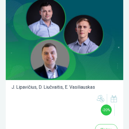
J. Lipavičius
,
D. Liučvaitis
,
E. Vasiliauskas
-20%