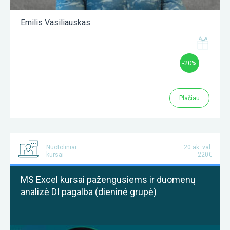
Emilis Vasiliauskas
-20%
Plačiau
Nuotoliniai
20 ak. val.
kursai
220€
MS Excel kursai pažengusiems ir duomenų
analizė DI pagalba (dieninė grupė)