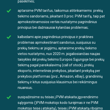
pasekmes;
aptarsime PVM tarifus, taikomus atitinkamiems prekių
tiekimo sandoriams, įskaitant 0 proc. PVM tarifą, taip pat
apmokestinamosios vertės nustatymo pagrindinius
principus bei dažniausiai kylančias problemas;
kalbėdami apie pagrindinius principus ir praktines
problemas apmokestinant sandorius, susijusius su
prekių tiekimu ar įsigijimu, aptarsime prekių tiekimo
vietos nustatymo, nuo 2020 m. įsigaliosiančias naujas
taisykles dėl prekių tiekimo Europos Sąjungoje bei prekių
tiekimą pagal pareikalavimą (call of stock), prekių
eksporto, internetinės prekybos, įskaitant prekybą per
prekybos platformas (pvz., Amazon, eBay), grandininių
tiekimų ir kitus susijusius klausimus bei reikšmingus
niuansus;
susipažinsime su teisės į PVM atskaita įgyvendinimo
sąlygomis ()PVM mokėtojo kodo turėjimas ir ne PVM
mokėtojo teisė į atskaitą), teisės į PVM atskaitą ribojimo