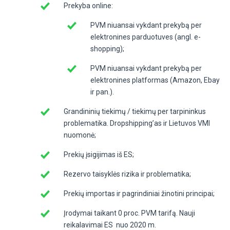
Prekyba online:
PVM niuansai vykdant prekybą per
elektronines parduotuves (angl. e-
shopping);
PVM niuansai vykdant prekybą per
elektronines platformas (Amazon, Ebay
ir pan.).
Grandininių tiekimų / tiekimų per tarpininkus
problematika. Dropshipping’as ir Lietuvos VMI
nuomonė;
Prekių įsigijimas iš ES;
Rezervo taisyklės rizika ir problematika;
Prekių importas ir pagrindiniai žinotini principai;
Įrodymai taikant 0 proc. PVM tarifą. Nauji
reikalavimai ES nuo 2020 m.