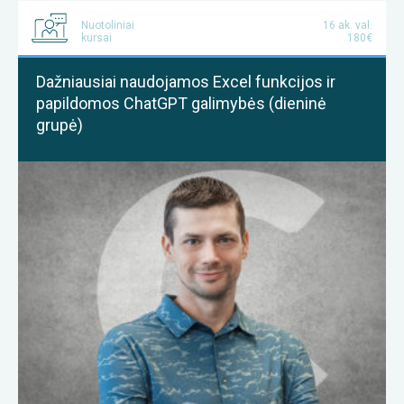
Nuotoliniai
16 ak. val.
kursai
180€
Dažniausiai naudojamos Excel funkcijos ir
papildomos ChatGPT galimybės (dieninė
grupė)